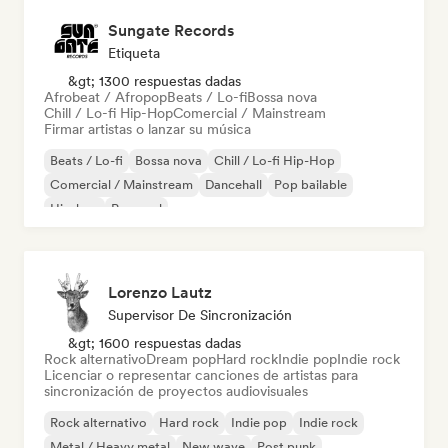
Sungate Records
Etiqueta
&gt; 1300 respuestas dadas
Afrobeat / Afropop
Beats / Lo-fi
Bossa nova
Chill / Lo-fi Hip-Hop
Comercial / Mainstream
Firmar artistas o lanzar su música
Beats / Lo-fi
Bossa nova
Chill / Lo-fi Hip-Hop
Comercial / Mainstream
Dancehall
Pop bailable
Hip-hop
Pop soul
Lorenzo Lautz
Supervisor De Sincronización
&gt; 1600 respuestas dadas
Rock alternativo
Dream pop
Hard rock
Indie pop
Indie rock
Licenciar o representar canciones de artistas para
sincronización de proyectos audiovisuales
Rock alternativo
Hard rock
Indie pop
Indie rock
Metal / Heavy metal
New wave
Post punk