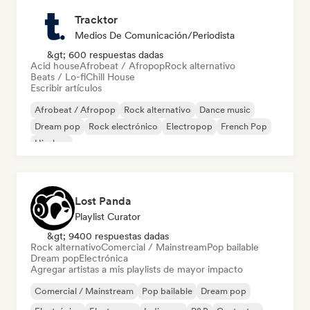
Tracktor
Medios De Comunicación/Periodista
&gt; 600 respuestas dadas
Acid house
Afrobeat / Afropop
Rock alternativo
Beats / Lo-fi
Chill House
Escribir artículos
Afrobeat / Afropop
Rock alternativo
Dance music
Dream pop
Rock electrónico
Electropop
French Pop
Hip-hop
Lost Panda
Playlist Curator
&gt; 9400 respuestas dadas
Rock alternativo
Comercial / Mainstream
Pop bailable
Dream pop
Electrónica
Agregar artistas a mis playlists de mayor impacto
Comercial / Mainstream
Pop bailable
Dream pop