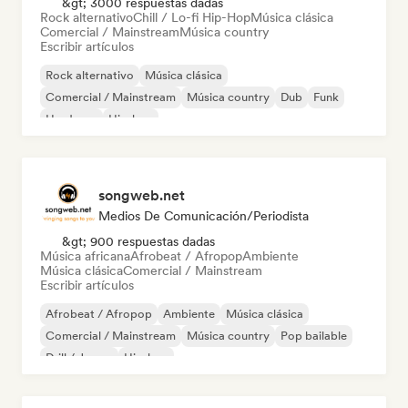
&gt; 3000 respuestas dadas
Rock alternativo
Chill / Lo-fi Hip-Hop
Música clásica
Comercial / Mainstream
Música country
Escribir artículos
Rock alternativo
Música clásica
Comercial / Mainstream
Música country
Dub
Funk
Hardcore
Hip-hop
songweb.net
Medios De Comunicación/Periodista
&gt; 900 respuestas dadas
Música africana
Afrobeat / Afropop
Ambiente
Música clásica
Comercial / Mainstream
Escribir artículos
Afrobeat / Afropop
Ambiente
Música clásica
Comercial / Mainstream
Música country
Pop bailable
Drill / Jersey
Hip-hop