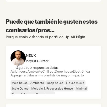
Puede que también le gusten estos
comisarios/pros...
Porque estás visitando el perfil de Up All Night
N3UX
Playlist Curator
&gt; 2800 respuestas dadas
Acid house
Ambiente
Chill out
Deep house
Electrónica
Agregar artistas a mis playlists de mayor impacto
Acid house
Ambiente
Deep house
House music
Indie Dance
Melodic & Progressive House
Minimal
Organic House / Downtempo