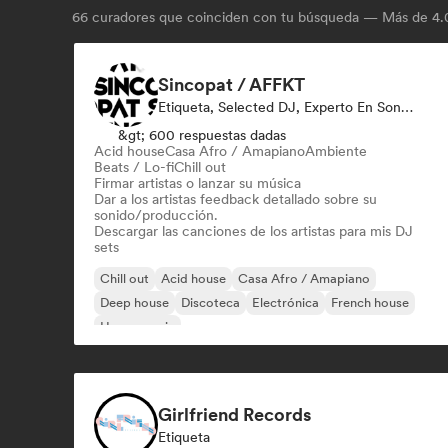
66
curadores que coinciden con tu búsqueda — Más de 4.0
Sincopat / AFFKT
Etiqueta, Selected DJ, Experto En Sonido
&gt; 600 respuestas dadas
Acid house
Casa Afro / Amapiano
Ambiente
Beats / Lo-fi
Chill out
Firmar artistas o lanzar su música
Dar a los artistas feedback detallado sobre su
sonido/producción.
Descargar las canciones de los artistas para mis DJ
sets
Chill out
Acid house
Casa Afro / Amapiano
Deep house
Discoteca
Electrónica
French house
House music
Girlfriend Records
Etiqueta