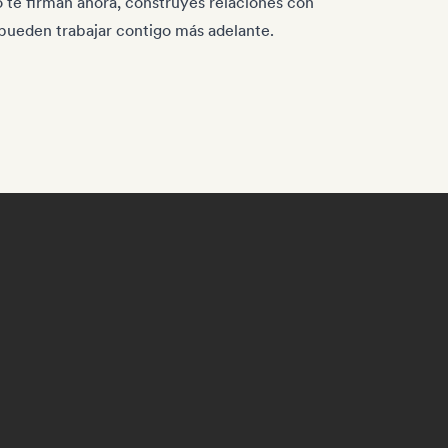
no te firman ahora, construyes relaciones con
pueden trabajar contigo más adelante.