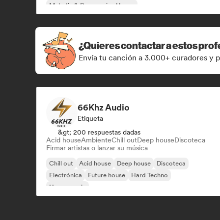
Melodic & Progressive House
¿Quieres contactar a estos prof
Envía tu canción a 3.000+ curadores y p
66Khz Audio
Etiqueta
&gt; 200 respuestas dadas
Acid house
Ambiente
Chill out
Deep house
Discoteca
Firmar artistas o lanzar su música
Chill out
Acid house
Deep house
Discoteca
Electrónica
Future house
Hard Techno
House music