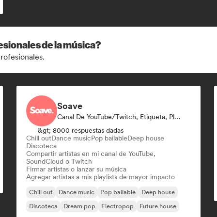
esionales de la música?
rofesionales.
Soave
Canal De YouTube/Twitch, Etiqueta, Playlist Curator
&gt; 8000 respuestas dadas
Chill out
Dance music
Pop bailable
Deep house
Discoteca
Compartir artistas en mi canal de YouTube,
SoundCloud o Twitch
Firmar artistas o lanzar su música
Agregar artistas a mis playlists de mayor impacto
Chill out
Dance music
Pop bailable
Deep house
Discoteca
Dream pop
Electropop
Future house