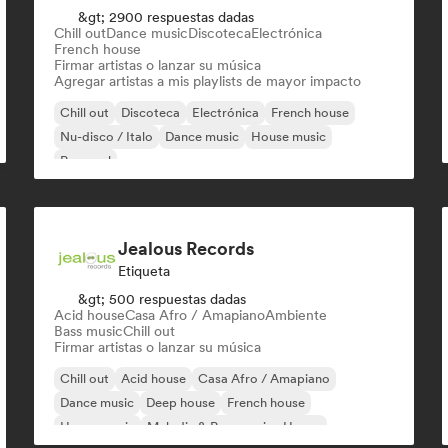
&gt; 2900 respuestas dadas
Chill out
Dance music
Discoteca
Electrónica
French house
Firmar artistas o lanzar su música
Agregar artistas a mis playlists de mayor impacto
Chill out
Discoteca
Electrónica
French house
Nu-disco / Italo
Dance music
House music
Pop soul
Jealous Records
Etiqueta
&gt; 500 respuestas dadas
Acid house
Casa Afro / Amapiano
Ambiente
Bass music
Chill out
Firmar artistas o lanzar su música
Chill out
Acid house
Casa Afro / Amapiano
Dance music
Deep house
French house
House music
Melodic & Progressive House