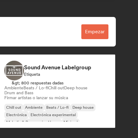
Empezar
Sound Avenue Labelgroup
Etiqueta
&gt; 800 respuestas dadas
Ambiente
Beats / Lo-fi
Chill out
Deep house
Drum and Bass
Firmar artistas o lanzar su música
Chill out
Ambiente
Beats / Lo-fi
Deep house
Electrónica
Electrónica experimental
Melodic & Progressive House
Minimal