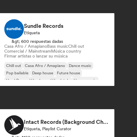
Sundle Records
Etiqueta
&gt; 600 respuestas dadas
Casa Afro / Amapiano
Bass music
Chill out
Comercial / Mainstream
Música country
Firmar artistas o lanzar su música
Chill out
Casa Afro / Amapiano
Dance music
Pop bailable
Deep house
Future house
Hard Dance / Hardcore / Hardstyle
House music
Intact Records (Background Chill Music & Good Vibes On The Road)
Etiqueta, Playlist Curator