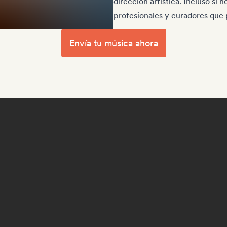
dirección artística. Incluso si 
profesionales y curadores que 
Envía tu música ahora