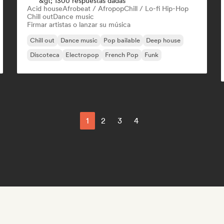
&gt; 1300 respuestas dadas
Acid house
Afrobeat / Afropop
Chill / Lo-fi Hip-Hop
Chill out
Dance music
Firmar artistas o lanzar su música
Chill out
Dance music
Pop bailable
Deep house
Discoteca
Electropop
French Pop
Funk
1
2
3
4