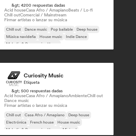
&gt; 4200 respuestas dadas
Acid house
Casa Afro / Amapiano
Beats / Lo-fi
Chill out
Comercial / Mainstream
Firmar artistas o lanzar su música
Chill out
Dance music
Pop bailable
Deep house
Música navideña
House music
Indie Dance
Melodic & Progressive House
Curiosity Music
Etiqueta
&gt; 500 respuestas dadas
Acid house
Casa Afro / Amapiano
Ambiente
Chill out
Dance music
Firmar artistas o lanzar su música
Chill out
Casa Afro / Amapiano
Deep house
Electrónica
French house
House music
Melodic & Progressive House
Minimal