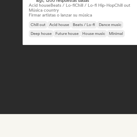
&gt; 1200 respuestas dadas
Acid house
Beats / Lo-fi
Chill / Lo-fi Hip-Hop
Chill out
Música country
Firmar artistas o lanzar su música
Chill out
Acid house
Beats / Lo-fi
Dance music
Deep house
Future house
House music
Minimal