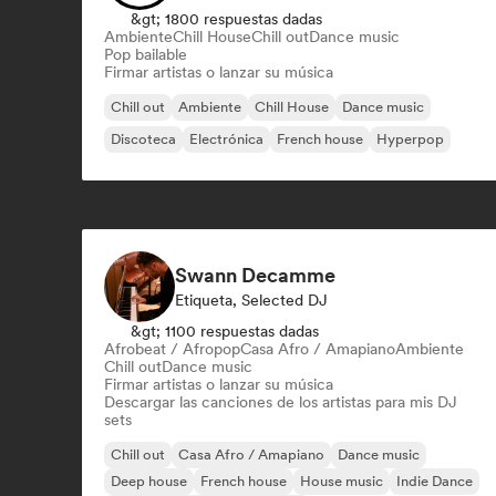
&gt; 1800 respuestas dadas
Ambiente
Chill House
Chill out
Dance music
Pop bailable
Firmar artistas o lanzar su música
Chill out
Ambiente
Chill House
Dance music
Discoteca
Electrónica
French house
Hyperpop
Swann Decamme
Etiqueta, Selected DJ
&gt; 1100 respuestas dadas
Afrobeat / Afropop
Casa Afro / Amapiano
Ambiente
Chill out
Dance music
Firmar artistas o lanzar su música
Descargar las canciones de los artistas para mis DJ
sets
Chill out
Casa Afro / Amapiano
Dance music
Deep house
French house
House music
Indie Dance