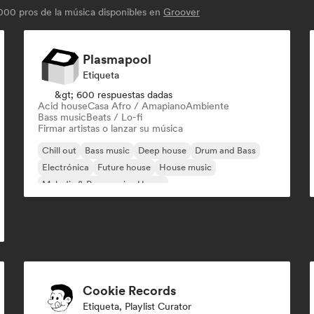
00 pros de la música disponibles en
Groover
Plasmapool
Etiqueta
&gt; 600 respuestas dadas
Acid house
Casa Afro / Amapiano
Ambiente
Bass music
Beats / Lo-fi
Firmar artistas o lanzar su música
Chill out
Bass music
Deep house
Drum and Bass
Electrónica
Future house
House music
Melodic & Progressive House
Cookie Records
Etiqueta, Playlist Curator