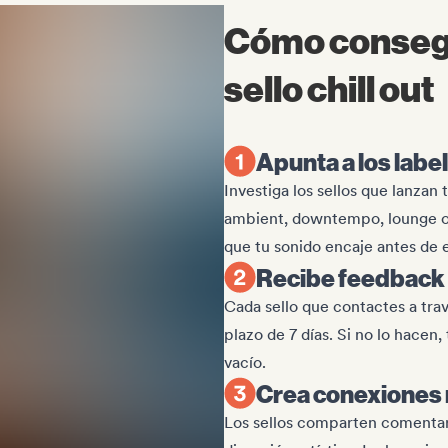
Cómo consegu
sello chill out
Apunta a los labe
Investiga los sellos que lanzan 
ambient, downtempo, lounge o 
que tu sonido encaje antes de e
Recibe feedback
Cada sello que contactes a tr
plazo de 7 días. Si no lo hacen
vacío.
Crea conexiones 
Los sellos comparten comentar