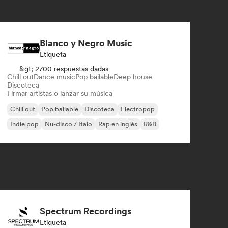
Blanco y Negro Music
Etiqueta
&gt; 2700 respuestas dadas
Chill out
Dance music
Pop bailable
Deep house
Discoteca
Firmar artistas o lanzar su música
Chill out
Pop bailable
Discoteca
Electropop
Indie pop
Nu-disco / Italo
Rap en inglés
R&B
Spectrum Recordings
Etiqueta