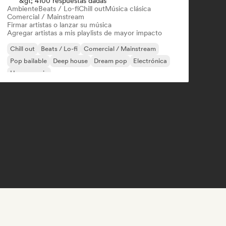
&gt; 4100 respuestas dadas
Ambiente
Beats / Lo-fi
Chill out
Música clásica
Comercial / Mainstream
Firmar artistas o lanzar su música
Agregar artistas a mis playlists de mayor impacto
Chill out
Beats / Lo-fi
Comercial / Mainstream
Pop bailable
Deep house
Dream pop
Electrónica
House music