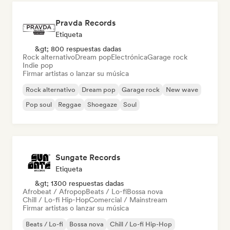
Pravda Records
Etiqueta
&gt; 800 respuestas dadas
Rock alternativo
Dream pop
Electrónica
Garage rock
Indie pop
Firmar artistas o lanzar su música
Rock alternativo
Dream pop
Garage rock
New wave
Pop soul
Reggae
Shoegaze
Soul
Sungate Records
Etiqueta
&gt; 1300 respuestas dadas
Afrobeat / Afropop
Beats / Lo-fi
Bossa nova
Chill / Lo-fi Hip-Hop
Comercial / Mainstream
Firmar artistas o lanzar su música
Beats / Lo-fi
Bossa nova
Chill / Lo-fi Hip-Hop