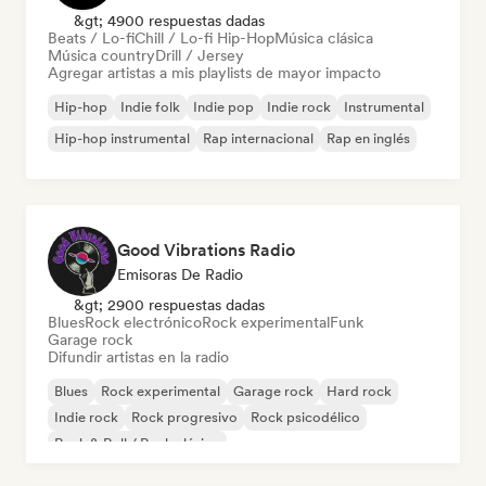
&gt; 4900 respuestas dadas
Beats / Lo-fi
Chill / Lo-fi Hip-Hop
Música clásica
Música country
Drill / Jersey
Agregar artistas a mis playlists de mayor impacto
Hip-hop
Indie folk
Indie pop
Indie rock
Instrumental
Hip-hop instrumental
Rap internacional
Rap en inglés
Good Vibrations Radio
Emisoras De Radio
&gt; 2900 respuestas dadas
Blues
Rock electrónico
Rock experimental
Funk
Garage rock
Difundir artistas en la radio
Blues
Rock experimental
Garage rock
Hard rock
Indie rock
Rock progresivo
Rock psicodélico
Rock & Roll / Rock clásico