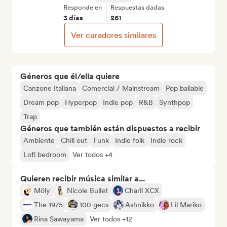
Responde en
Respuestas dadas
3 días
261
Ver curadores similares
Géneros que él/ella quiere
Canzone Italiana
Comercial / Mainstream
Pop bailable
Dream pop
Hyperpop
Indie pop
R&B
Synthpop
Trap
Géneros que también están dispuestos a recibir
Ambiente
Chill out
Funk
Indie folk
Indie rock
Lofi bedroom
Ver todos +4
Quieren recibir música similar a...
Möly
Nicole Bullet
Charli XCX
The 1975
100 gecs
Ashnikko
Lil Mariko
Rina Sawayama
Ver todos +12