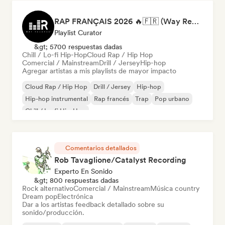
RAP FRANÇAIS 2026 🔥🇫🇷 (Way Records)
Playlist Curator
&gt; 5700 respuestas dadas
Chill / Lo-fi Hip-Hop
Cloud Rap / Hip Hop
Comercial / Mainstream
Drill / Jersey
Hip-hop
Agregar artistas a mis playlists de mayor impacto
Cloud Rap / Hip Hop
Drill / Jersey
Hip-hop
Hip-hop instrumental
Rap francés
Trap
Pop urbano
Chill / Lo-fi Hip-Hop
Comentarios detallados
Rob Tavaglione/Catalyst Recording
Experto En Sonido
&gt; 800 respuestas dadas
Rock alternativo
Comercial / Mainstream
Música country
Dream pop
Electrónica
Dar a los artistas feedback detallado sobre su
sonido/producción.