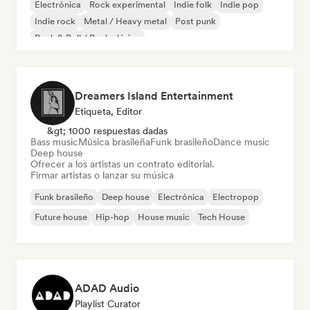
Electrónica
Rock experimental
Indie folk
Indie pop
Indie rock
Metal / Heavy metal
Post punk
Rock & Roll / Rock clásico
Dreamers Island Entertainment
Etiqueta, Editor
&gt; 1000 respuestas dadas
Bass music
Música brasileña
Funk brasileño
Dance music
Deep house
Ofrecer a los artistas un contrato editorial.
Firmar artistas o lanzar su música
Funk brasileño
Deep house
Electrónica
Electropop
Future house
Hip-hop
House music
Tech House
ADAD Audio
Playlist Curator