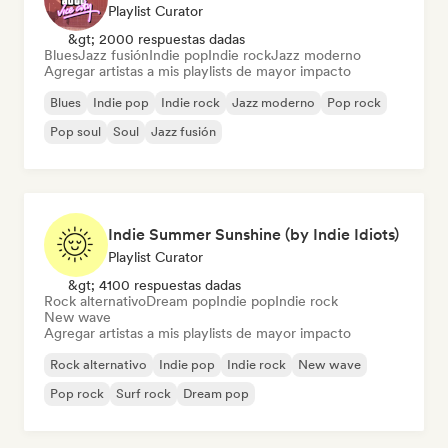
Playlist Curator
&gt; 2000 respuestas dadas
Blues
Jazz fusión
Indie pop
Indie rock
Jazz moderno
Agregar artistas a mis playlists de mayor impacto
Blues
Indie pop
Indie rock
Jazz moderno
Pop rock
Pop soul
Soul
Jazz fusión
Indie Summer Sunshine (by Indie Idiots)
Playlist Curator
&gt; 4100 respuestas dadas
Rock alternativo
Dream pop
Indie pop
Indie rock
New wave
Agregar artistas a mis playlists de mayor impacto
Rock alternativo
Indie pop
Indie rock
New wave
Pop rock
Surf rock
Dream pop