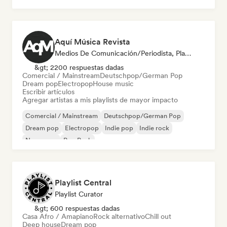
Aquí Música Revista
Medios De Comunicación/Periodista, Playlist Curator
&gt; 2200 respuestas dadas
Comercial / Mainstream
Deutschpop/German Pop
Dream pop
Electropop
House music
Escribir artículos
Agregar artistas a mis playlists de mayor impacto
Comercial / Mainstream
Deutschpop/German Pop
Dream pop
Electropop
Indie pop
Indie rock
New wave
Pop Punk
Playlist Central
Playlist Curator
&gt; 600 respuestas dadas
Casa Afro / Amapiano
Rock alternativo
Chill out
Deep house
Dream pop