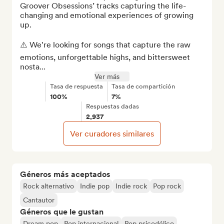
Groover Obsessions’ tracks capturing the life-
changing and emotional experiences of growing 
up.

⚠️ We're looking for songs that capture the raw 
emotions, unforgettable highs, and bittersweet 
nosta...
Ver más
Tasa de respuesta
Tasa de compartición
100%
7%
Respuestas dadas
2,937
Ver curadores similares
Géneros más aceptados
Rock alternativo
Indie pop
Indie rock
Pop rock
Cantautor
Géneros que le gustan
Dream pop
Pop internacional
Pop psicodélico