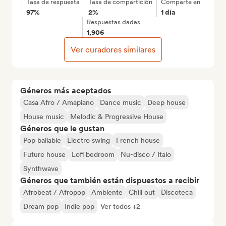
Tasa de respuesta
Tasa de compartición
Comparte en
97%
2%
1 día
Respuestas dadas
1,906
Ver curadores similares
Géneros más aceptados
Casa Afro / Amapiano
Dance music
Deep house
House music
Melodic & Progressive House
Géneros que le gustan
Pop bailable
Electro swing
French house
Future house
Lofi bedroom
Nu-disco / Italo
Synthwave
Géneros que también están dispuestos a recibir
Afrobeat / Afropop
Ambiente
Chill out
Discoteca
Dream pop
Indie pop
Ver todos +2