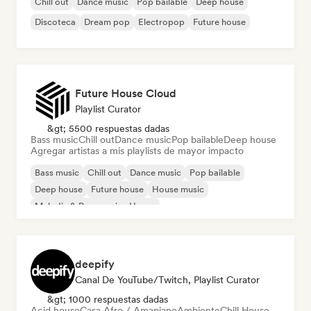
Chill out
Dance music
Pop bailable
Deep house
Discoteca
Dream pop
Electropop
Future house
Future House Cloud
Playlist Curator
&gt; 5500 respuestas dadas
Bass music
Chill out
Dance music
Pop bailable
Deep house
Agregar artistas a mis playlists de mayor impacto
Bass music
Chill out
Dance music
Pop bailable
Deep house
Future house
House music
Melodic & Progressive House
deepify
Canal De YouTube/Twitch, Playlist Curator
&gt; 1000 respuestas dadas
Acid house
Casa Afro / Amapiano
Ambiente
Chill House