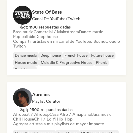
State Of Bass
Canal De YouTube/Twitch
&gt; 1100 respuestas dadas
Bass music
Comercial / Mainstream
Dance music
Pop bailable
Deep house
Compartir artistas en mi canal de YouTube, SoundCloud o
Twitch
Dance music
Deep house
French house
Future house
House music
Melodic & Progressive House
Phonk
Tech House
Aurelios
Playlist Curator
&gt; 2500 respuestas dadas
Afrobeat / Afropop
Casa Afro / Amapiano
Bass music
Chill House
Chill / Lo-fi Hip-Hop
Agregar artistas a mis playlists de mayor impacto