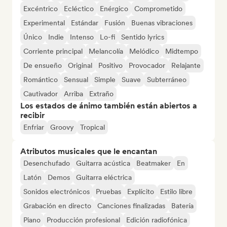
Excéntrico
Ecléctico
Enérgico
Comprometido
Experimental
Estándar
Fusión
Buenas vibraciones
Único
Indie
Intenso
Lo-fi
Sentido lyrics
Corriente principal
Melancolía
Melódico
Midtempo
De ensueño
Original
Positivo
Provocador
Relajante
Romántico
Sensual
Simple
Suave
Subterráneo
Cautivador
Arriba
Extraño
Los estados de ánimo también están abiertos a
recibir
Enfriar
Groovy
Tropical
Atributos musicales que le encantan
Desenchufado
Guitarra acústica
Beatmaker
En
Latón
Demos
Guitarra eléctrica
Sonidos electrónicos
Pruebas
Explícito
Estilo libre
Grabación en directo
Canciones finalizadas
Batería
Piano
Producción profesional
Edición radiofónica