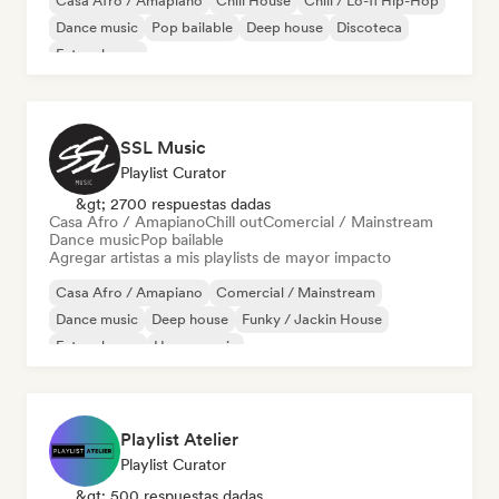
Casa Afro / Amapiano
Chill House
Chill / Lo-fi Hip-Hop
Dance music
Pop bailable
Deep house
Discoteca
Future house
SSL Music
Playlist Curator
&gt; 2700 respuestas dadas
Casa Afro / Amapiano
Chill out
Comercial / Mainstream
Dance music
Pop bailable
Agregar artistas a mis playlists de mayor impacto
Casa Afro / Amapiano
Comercial / Mainstream
Dance music
Deep house
Funky / Jackin House
Future house
House music
Melodic & Progressive House
Playlist Atelier
Playlist Curator
&gt; 500 respuestas dadas