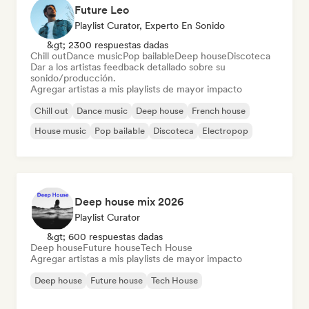
Future Leo
Playlist Curator, Experto En Sonido
&gt; 2300 respuestas dadas
Chill out
Dance music
Pop bailable
Deep house
Discoteca
Dar a los artistas feedback detallado sobre su
sonido/producción.
Agregar artistas a mis playlists de mayor impacto
Chill out
Dance music
Deep house
French house
House music
Pop bailable
Discoteca
Electropop
Deep house mix 2026
Playlist Curator
&gt; 600 respuestas dadas
Deep house
Future house
Tech House
Agregar artistas a mis playlists de mayor impacto
Deep house
Future house
Tech House