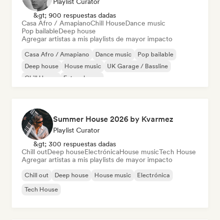
Playlist Curator
&gt; 900 respuestas dadas
Casa Afro / Amapiano
Chill House
Dance music
Pop bailable
Deep house
Agregar artistas a mis playlists de mayor impacto
Casa Afro / Amapiano
Dance music
Pop bailable
Deep house
House music
UK Garage / Bassline
Chill House
Future house
Summer House 2026 by Kvarmez
Playlist Curator
&gt; 300 respuestas dadas
Chill out
Deep house
Electrónica
House music
Tech House
Agregar artistas a mis playlists de mayor impacto
Chill out
Deep house
House music
Electrónica
Tech House