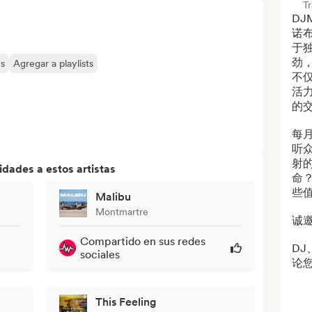
T
DJ
诺
于
劲
es
Agregar a playlists
不
活
的交
每
听
射
dades a estos artistas
命
些
Malibu
Montmartre
诚邀
Compartido en sus redes
D
sociales
论您
This Feeling