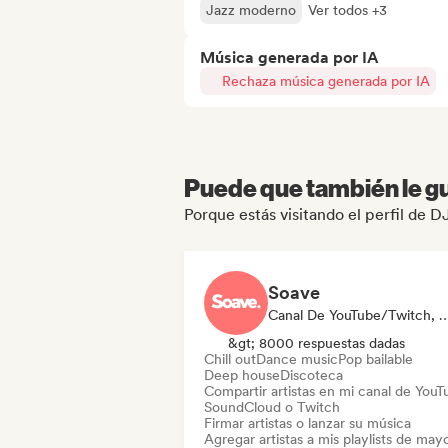
Jazz moderno
Ver todos +3
Música generada por IA
Rechaza música generada por IA
Puede que también le gu
Porque estás visitando el perfil d
Soave
Canal De YouTube/Twitch, Etiqueta, Pla
&gt; 8000 respuestas dadas
Chill out
Dance music
Pop bailable
Deep house
Discoteca
Compartir artistas en mi canal de YouT
SoundCloud o Twitch
Firmar artistas o lanzar su música
Agregar artistas a mis playlists de may