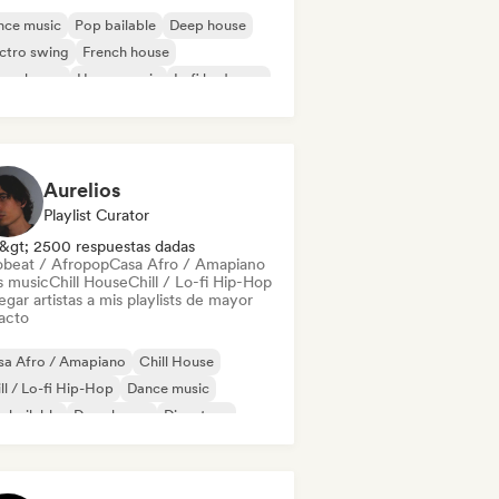
nce music
Pop bailable
Deep house
ctro swing
French house
ure house
House music
Lofi bedroom
Aurelios
Playlist Curator
&gt; 2500 respuestas dadas
obeat / Afropop
Casa Afro / Amapiano
s music
Chill House
Chill / Lo-fi Hip-Hop
gar artistas a mis playlists de mayor
acto
sa Afro / Amapiano
Chill House
ll / Lo-fi Hip-Hop
Dance music
 bailable
Deep house
Discoteca
ure house