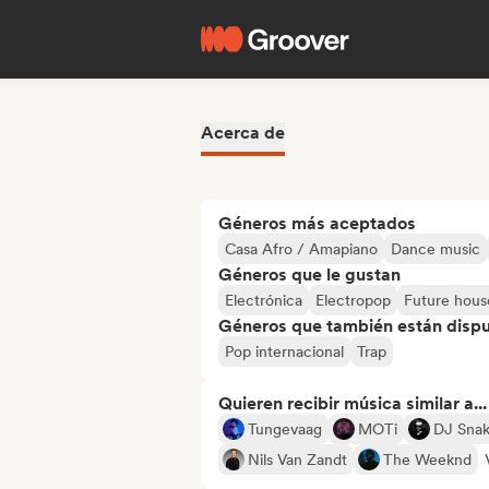
Acerca de
Géneros más aceptados
Casa Afro / Amapiano
Dance music
Géneros que le gustan
Electrónica
Electropop
Future hous
Géneros que también están dispue
Pop internacional
Trap
Quieren recibir música similar a...
Tungevaag
MOTi
DJ Sna
Nils Van Zandt
The Weeknd