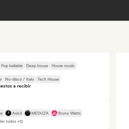
Pop bailable
Deep house
House music
e
Nu-disco / Italo
Tech House
stos a recibir
ke
Avicii
MEDUZA
Bruno Watts
Ver todos +12