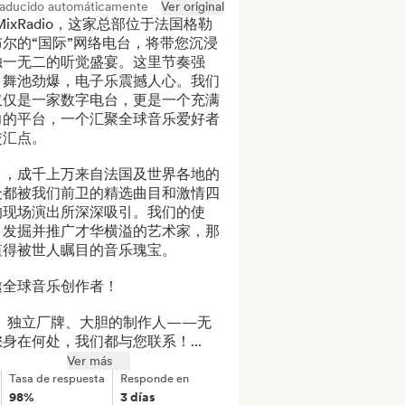
raducido automáticamente
Ver original
MixRadio，这家总部位于法国格勒
布尔的“国际”网络电台，将带您沉浸
独一无二的听觉盛宴。这里节奏强
，舞池劲爆，电子乐震撼人心。我们
仅仅是一家数字电台，更是一个充满
力的平台，一个汇聚全球音乐爱好者
汇点。

月，成千上万来自法国及世界各地的
众都被我们前卫的精选曲目和激情四
的现场演出所深深吸引。我们的使
？发掘并推广才华横溢的艺术家，那
值得被世人瞩目的音乐瑰宝。

全球音乐创作者！

J、独立厂牌、大胆的制作人——无
身在何处，我们都与您联系！...
Ver más
Tasa de respuesta
Responde en
98%
3 días