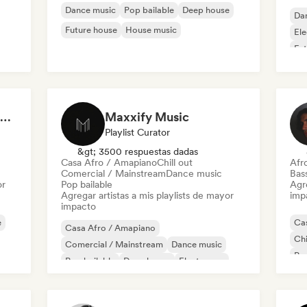
Dance music
Pop bailable
Deep house
Da
Future house
House music
Ele
Fut
TREINO 2026 (FUNCIONAL E MALHAÇÃO)
Maxxify Music
Playlist Curator
&gt; 3500 respuestas dadas
Casa Afro / Amapiano
Chill out
Afr
Comercial / Mainstream
Dance music
Bas
or
Pop bailable
Agre
Agregar artistas a mis playlists de mayor
imp
impacto
e
Ca
Casa Afro / Amapiano
Chi
Comercial / Mainstream
Dance music
Pop
Pop bailable
Deep house
Electropop
Fut
Future house
House music