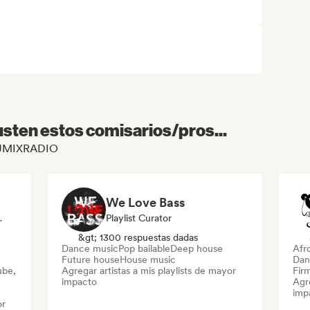
sten estos comisarios/pros...
e DJMIXRADIO
We Love Bass
ylist Curator
Playlist Curator
&gt; 1300 respuestas dadas
Dance music
Pop bailable
Deep house
Afr
Future house
House music
Dan
ube,
Agregar artistas a mis playlists de mayor
Firm
impacto
Agre
imp
or