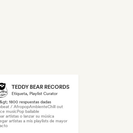
TEDDY BEAR RECORDS
Etiqueta, Playlist Curator
&gt; 1800 respuestas dadas
obeat / Afropop
Ambiente
Chill out
ce music
Pop bailable
ar artistas o lanzar su música
gar artistas a mis playlists de mayor
acto