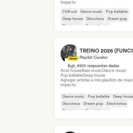
impacto
Chill out
Dance music
Pop bailable
Deep house
Discoteca
Dream pop
Electropop
Future house
Playlist Curator
&gt; 4100 respuestas dadas
Acid house
Bass music
Dance music
Pop bailable
Deep house
Agregar artistas a mis playlists de may
impacto
Dance music
Pop bailable
Deep hous
Discoteca
Dream pop
Electrónica
Electropop
French house