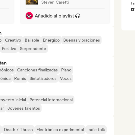
Steven Caretti
Ta
1
Añadido al playlist
n
o
Creativo
Bailable
Enérgico
Buenas vibraciones
Positivo
Sorprendente
tan
rónicos
Canciones finalizadas
Piano
fónica
Remix
Sintetizadores
Voces
royecto inicial
Potencial internacional
mar
Jóvenes talentos
p
Death / Thrash
Electrónica experimental
Indie folk