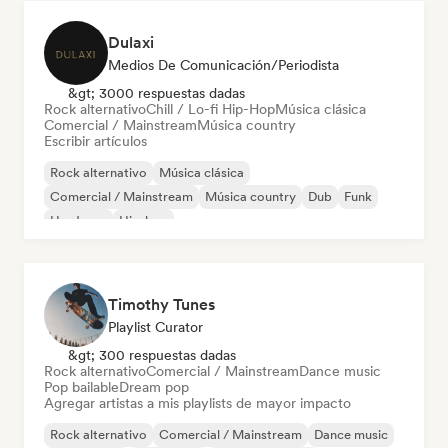
Dulaxi
Medios De Comunicación/Periodista
&gt; 3000 respuestas dadas
Rock alternativo
Chill / Lo-fi Hip-Hop
Música clásica
Comercial / Mainstream
Música country
Escribir artículos
Rock alternativo
Música clásica
Comercial / Mainstream
Música country
Dub
Funk
Hardcore
Hip-hop
Timothy Tunes
Playlist Curator
&gt; 300 respuestas dadas
Rock alternativo
Comercial / Mainstream
Dance music
Pop bailable
Dream pop
Agregar artistas a mis playlists de mayor impacto
Rock alternativo
Comercial / Mainstream
Dance music