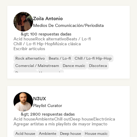
Zoila Antonio
Medios De Comunicación/Periodista
&gt; 100 respuestas dadas
Acid house
Rock alternativo
Beats / Lo-fi
Chill / Lo-fi Hip-Hop
Música clásica
Escribir artículos
Rock alternativo
Beats / Lo-fi
Chill / Lo-fi Hip-Hop
Comercial / Mainstream
Dance music
Discoteca
Dream pop
House music
N3UX
Playlist Curator
&gt; 2800 respuestas dadas
Acid house
Ambiente
Chill out
Deep house
Electrónica
Agregar artistas a mis playlists de mayor impacto
Acid house
Ambiente
Deep house
House music