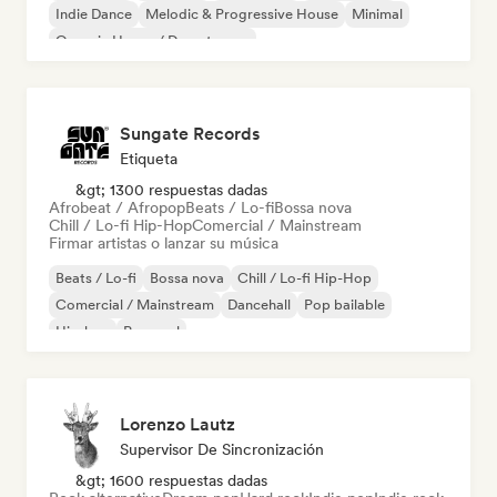
Indie Dance
Melodic & Progressive House
Minimal
Organic House / Downtempo
Sungate Records
Etiqueta
&gt; 1300 respuestas dadas
Afrobeat / Afropop
Beats / Lo-fi
Bossa nova
Chill / Lo-fi Hip-Hop
Comercial / Mainstream
Firmar artistas o lanzar su música
Beats / Lo-fi
Bossa nova
Chill / Lo-fi Hip-Hop
Comercial / Mainstream
Dancehall
Pop bailable
Hip-hop
Pop soul
Lorenzo Lautz
Supervisor De Sincronización
&gt; 1600 respuestas dadas