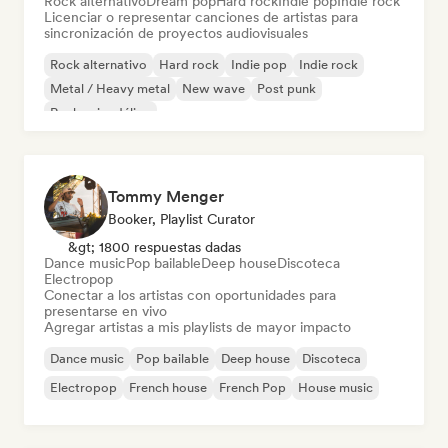
Rock alternativo
Dream pop
Hard rock
Indie pop
Indie rock
Licenciar o representar canciones de artistas para
sincronización de proyectos audiovisuales
Rock alternativo
Hard rock
Indie pop
Indie rock
Metal / Heavy metal
New wave
Post punk
Rock psicodélico
Tommy Menger
Booker, Playlist Curator
&gt; 1800 respuestas dadas
Dance music
Pop bailable
Deep house
Discoteca
Electropop
Conectar a los artistas con oportunidades para
presentarse en vivo
Agregar artistas a mis playlists de mayor impacto
Dance music
Pop bailable
Deep house
Discoteca
Electropop
French house
French Pop
House music