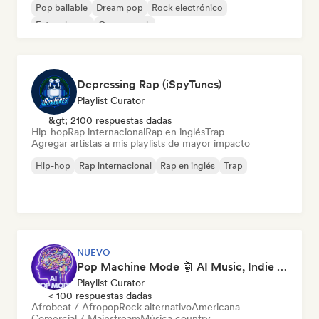
Pop bailable
Dream pop
Rock electrónico
Future house
Garage rock
Depressing Rap (iSpyTunes)
Playlist Curator
&gt; 2100 respuestas dadas
Hip-hop
Rap internacional
Rap en inglés
Trap
Agregar artistas a mis playlists de mayor impacto
Hip-hop
Rap internacional
Rap en inglés
Trap
NUEVO
Pop Machine Mode 🤖 AI Music, Indie Pop & Dream Pop
Playlist Curator
< 100 respuestas dadas
Afrobeat / Afropop
Rock alternativo
Americana
Comercial / Mainstream
Música country