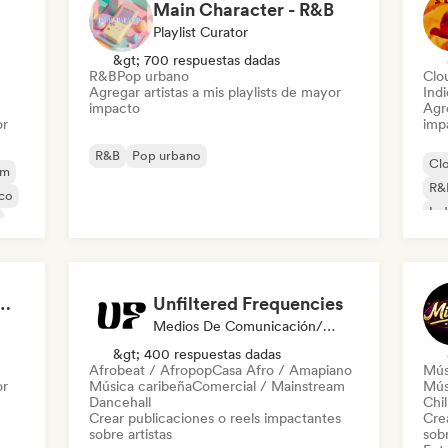
Main Character - R&B
Playlist Curator
&gt; 700 respuestas dadas
R&B
Pop urbano
Clo
Agregar artistas a mis playlists de mayor
Ind
impacto
Agre
or
imp
R&B
Pop urbano
Cl
am
R&
ico
Ind
IST (Girls We Trust)
Unfiltered Frequencies
Medios De Comunicación/Periodista
&gt; 400 respuestas dadas
Afrobeat / Afropop
Casa Afro / Amapiano
Mús
or
Música caribeña
Comercial / Mainstream
Mús
Dancehall
Chil
Crear publicaciones o reels impactantes
Cre
sobre artistas
sobr