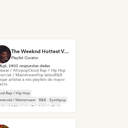
The Weeknd Hottest Vibes🥵🔥(pop, rock, rnb, hiphop, sexy, dark, sad, chill, melancholy, moody, vibe)
Playlist Curator
&gt; 2400 respuestas dadas
obeat / Afropop
Cloud Rap / Hip Hop
ercial / Mainstream
Pop latino
R&B
gar artistas a mis playlists de mayor
acto
oud Rap / Hip Hop
mercial / Mainstream
R&B
Synthpop
robeat / Afropop
Pop latino
Soul