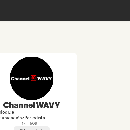
Channel WAVY
ios De
unicación/Periodista
1k
509