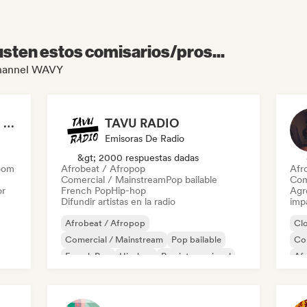
sten estos comisarios/pros...
 Channel WAVY
Hot Sex Songs 😈🍑🔥 Bedroom Playlist
TAVU RADIO
Emisoras De Radio
&gt; 2000 respuestas dadas
oom
Afrobeat / Afropop
Afr
Comercial / Mainstream
Pop bailable
Com
or
French Pop
Hip-hop
Agre
Difundir artistas en la radio
imp
Afrobeat / Afropop
Cl
Comercial / Mainstream
Pop bailable
Co
French Pop
Hip-hop
Rap internacional
Af
Pop latino
Rap francés