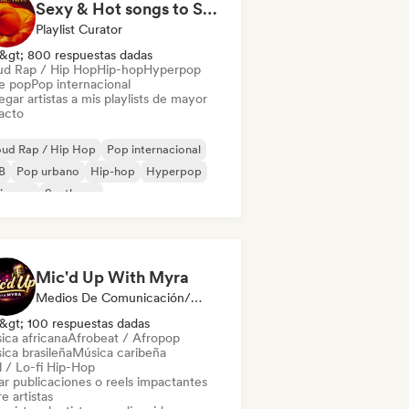
Sexy & Hot songs to Set the Mood 🥀 🥵
Playlist Curator
&gt; 800 respuestas dadas
ud Rap / Hip Hop
Hip-hop
Hyperpop
ie pop
Pop internacional
gar artistas a mis playlists de mayor
acto
oud Rap / Hip Hop
Pop internacional
B
Pop urbano
Hip-hop
Hyperpop
ie pop
Synthpop
Mic'd Up With Myra
Medios De Comunicación/Periodista
&gt; 100 respuestas dadas
ica africana
Afrobeat / Afropop
ica brasileña
Música caribeña
l / Lo-fi Hip-Hop
ar publicaciones o reels impactantes
e artistas