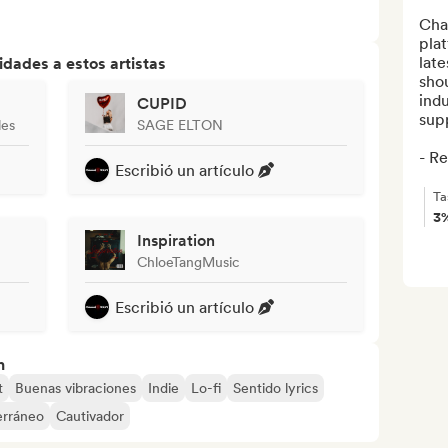
Cha
plat
late
dades a estos artistas
shou
indu
CUPID
supp
les
SAGE ELTON
- Re
Escribió un artículo
Ta
3
Inspiration
ChloeTangMusic
Escribió un artículo
n
t
Buenas vibraciones
Indie
Lo-fi
Sentido lyrics
erráneo
Cautivador