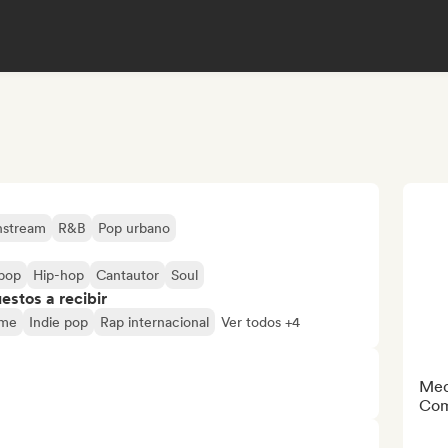
nstream
R&B
Pop urbano
opop
Hip-hop
Cantautor
Soul
stos a recibir
ime
Indie pop
Rap internacional
Ver todos +4
Med
Com