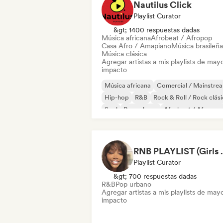
Nautilus Click
Playlist Curator
&gt; 1400 respuestas dadas
Música africana
Afrobeat / Afropop
Casa Afro / Amapiano
Música brasileña
Música clásica
Agregar artistas a mis playlists de may
impacto
Música africana
Comercial / Mainstre
Hip-hop
R&B
Rock & Roll / Rock clás
Soul
Pop urbano
Afrobeat / Afropop
RNB PLAYL
Playlist Curator
&gt; 700 respuestas dadas
R&B
Pop urbano
Agregar artistas a mis playlists de may
impacto