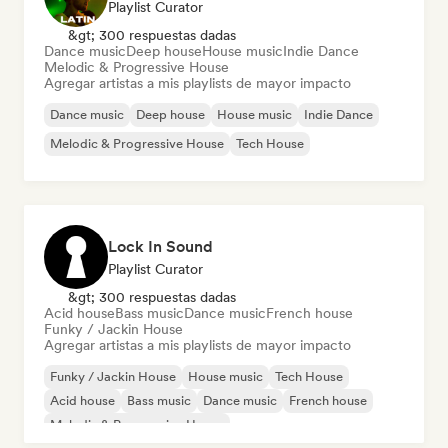
Playlist Curator
&gt; 300 respuestas dadas
Dance music
Deep house
House music
Indie Dance
Melodic & Progressive House
Agregar artistas a mis playlists de mayor impacto
Dance music
Deep house
House music
Indie Dance
Melodic & Progressive House
Tech House
Lock In Sound
Playlist Curator
&gt; 300 respuestas dadas
Acid house
Bass music
Dance music
French house
Funky / Jackin House
Agregar artistas a mis playlists de mayor impacto
Funky / Jackin House
House music
Tech House
Acid house
Bass music
Dance music
French house
Melodic & Progressive House