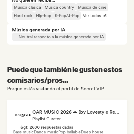
No quieren recibir...
Música clásica
Música country
Música de cine
Hard rock
Hip-hop
K-Pop/J-Pop
Ver todos +6
Música generada por IA
Neutral respecto a la música generada por IA
Puede que también le gusten estos
comisarios/pros...
Porque estás visitando el perfil de Secret VIP
CAR MUSIC 2026 🚗 (by Lovestyle Records)
Playlist Curator
&gt; 2600 respuestas dadas
Bass music
Dance music
Pop bailable
Deep house