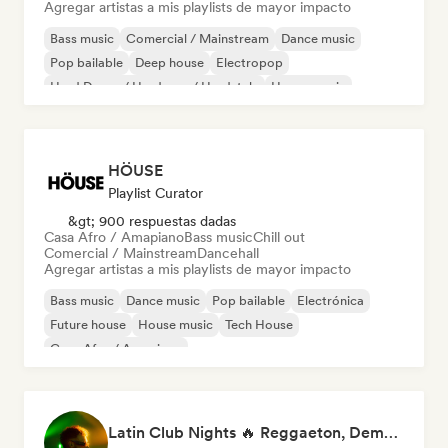
Agregar artistas a mis playlists de mayor impacto
Bass music
Comercial / Mainstream
Dance music
Pop bailable
Deep house
Electropop
Hard Dance / Hardcore / Hardstyle
House music
HÖUSE
Playlist Curator
&gt; 900 respuestas dadas
Casa Afro / Amapiano
Bass music
Chill out
Comercial / Mainstream
Dancehall
Agregar artistas a mis playlists de mayor impacto
Bass music
Dance music
Pop bailable
Electrónica
Future house
House music
Tech House
Casa Afro / Amapiano
Latin Club Nights 🔥 Reggaeton, Dembow & Latin House