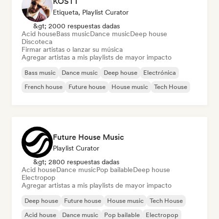
KOSTT
Etiqueta, Playlist Curator
&gt; 2000 respuestas dadas
Acid house
Bass music
Dance music
Deep house
Discoteca
Firmar artistas o lanzar su música
Agregar artistas a mis playlists de mayor impacto
Bass music
Dance music
Deep house
Electrónica
French house
Future house
House music
Tech House
Future House Music
Playlist Curator
&gt; 2800 respuestas dadas
Acid house
Dance music
Pop bailable
Deep house
Electropop
Agregar artistas a mis playlists de mayor impacto
Deep house
Future house
House music
Tech House
Acid house
Dance music
Pop bailable
Electropop