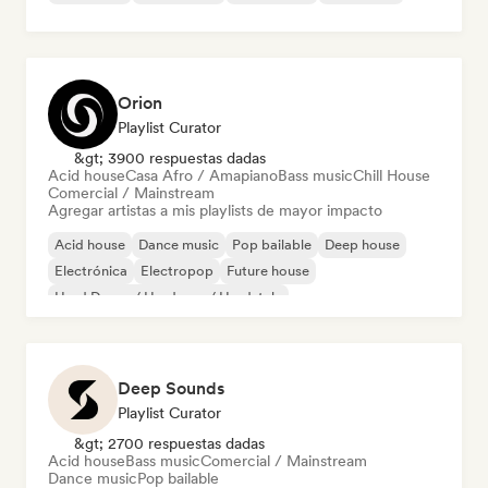
Orion
Playlist Curator
&gt; 3900 respuestas dadas
Acid house
Casa Afro / Amapiano
Bass music
Chill House
Comercial / Mainstream
Agregar artistas a mis playlists de mayor impacto
Acid house
Dance music
Pop bailable
Deep house
Electrónica
Electropop
Future house
Hard Dance / Hardcore / Hardstyle
Deep Sounds
Playlist Curator
&gt; 2700 respuestas dadas
Acid house
Bass music
Comercial / Mainstream
Dance music
Pop bailable