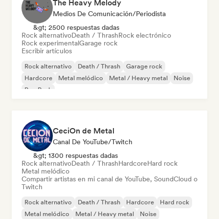
The Heavy Melody
Medios De Comunicación/Periodista
&gt; 2500 respuestas dadas
Rock alternativo
Death / Thrash
Rock electrónico
Rock experimental
Garage rock
Escribir artículos
Rock alternativo
Death / Thrash
Garage rock
Hardcore
Metal melódico
Metal / Heavy metal
Noise
Pop Punk
CeciOn de Metal
Canal De YouTube/Twitch
&gt; 1300 respuestas dadas
Rock alternativo
Death / Thrash
Hardcore
Hard rock
Metal melódico
Compartir artistas en mi canal de YouTube, SoundCloud o
Twitch
Rock alternativo
Death / Thrash
Hardcore
Hard rock
Metal melódico
Metal / Heavy metal
Noise