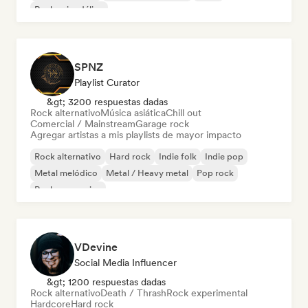
Rock psicodélico
SPNZ
Playlist Curator
&gt; 3200 respuestas dadas
Rock alternativo
Música asiática
Chill out
Comercial / Mainstream
Garage rock
Agregar artistas a mis playlists de mayor impacto
Rock alternativo
Hard rock
Indie folk
Indie pop
Metal melódico
Metal / Heavy metal
Pop rock
Rock progresivo
VDevine
Social Media Influencer
&gt; 1200 respuestas dadas
Rock alternativo
Death / Thrash
Rock experimental
Hardcore
Hard rock