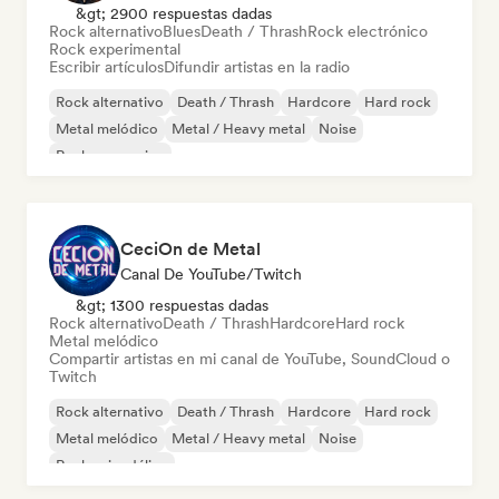
&gt; 2900 respuestas dadas
Rock alternativo
Blues
Death / Thrash
Rock electrónico
Rock experimental
Escribir artículos
Difundir artistas en la radio
Rock alternativo
Death / Thrash
Hardcore
Hard rock
Metal melódico
Metal / Heavy metal
Noise
Rock progresivo
CeciOn de Metal
Canal De YouTube/Twitch
&gt; 1300 respuestas dadas
Rock alternativo
Death / Thrash
Hardcore
Hard rock
Metal melódico
Compartir artistas en mi canal de YouTube, SoundCloud o
Twitch
Rock alternativo
Death / Thrash
Hardcore
Hard rock
Metal melódico
Metal / Heavy metal
Noise
Rock psicodélico