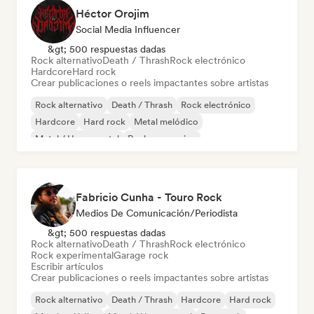
Héctor Orojim
Social Media Influencer
&gt; 500 respuestas dadas
Rock alternativo
Death / Thrash
Rock electrónico
Hardcore
Hard rock
Crear publicaciones o reels impactantes sobre artistas
Rock alternativo
Death / Thrash
Rock electrónico
Hardcore
Hard rock
Metal melódico
Metal / Heavy metal
Rock progresivo
Fabricio Cunha - Touro Rock
Medios De Comunicación/Periodista
&gt; 500 respuestas dadas
Rock alternativo
Death / Thrash
Rock electrónico
Rock experimental
Garage rock
Escribir artículos
Crear publicaciones o reels impactantes sobre artistas
Rock alternativo
Death / Thrash
Hardcore
Hard rock