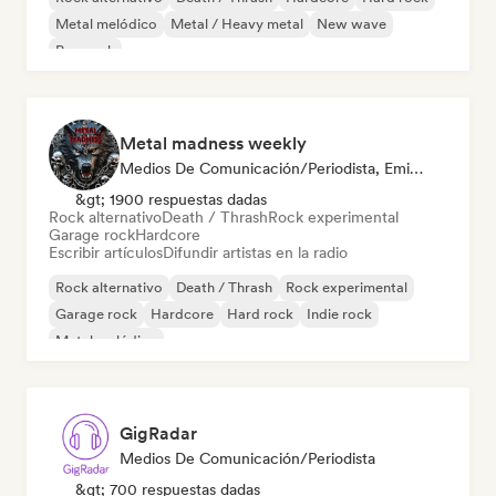
Metal melódico
Metal / Heavy metal
New wave
Pop rock
Metal madness weekly
Medios De Comunicación/Periodista, Emisoras De Radio
&gt; 1900 respuestas dadas
Rock alternativo
Death / Thrash
Rock experimental
Garage rock
Hardcore
Escribir artículos
Difundir artistas en la radio
Rock alternativo
Death / Thrash
Rock experimental
Garage rock
Hardcore
Hard rock
Indie rock
Metal melódico
GigRadar
Medios De Comunicación/Periodista
&gt; 700 respuestas dadas