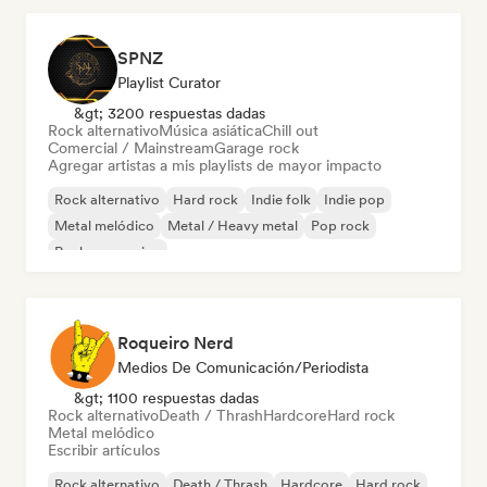
SPNZ
Playlist Curator
&gt; 3200 respuestas dadas
Rock alternativo
Música asiática
Chill out
Comercial / Mainstream
Garage rock
Agregar artistas a mis playlists de mayor impacto
Rock alternativo
Hard rock
Indie folk
Indie pop
Metal melódico
Metal / Heavy metal
Pop rock
Rock progresivo
Roqueiro Nerd
Medios De Comunicación/Periodista
&gt; 1100 respuestas dadas
Rock alternativo
Death / Thrash
Hardcore
Hard rock
Metal melódico
Escribir artículos
Rock alternativo
Death / Thrash
Hardcore
Hard rock