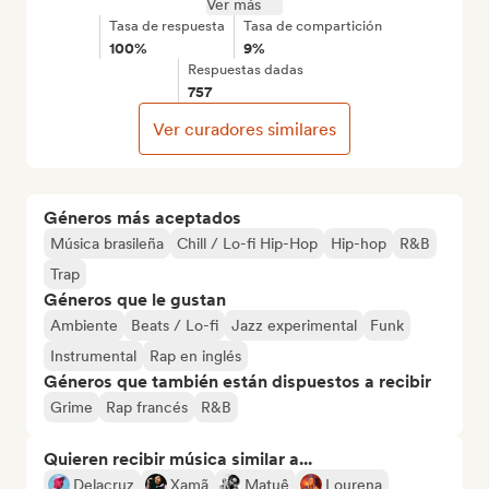
Ver más
Tasa de respuesta
Tasa de compartición
100%
9%
Respuestas dadas
757
Ver curadores similares
Géneros más aceptados
Música brasileña
Chill / Lo-fi Hip-Hop
Hip-hop
R&B
Trap
Géneros que le gustan
Ambiente
Beats / Lo-fi
Jazz experimental
Funk
Instrumental
Rap en inglés
Géneros que también están dispuestos a recibir
Grime
Rap francés
R&B
Quieren recibir música similar a...
Delacruz
Xamã
Matuê
Lourena