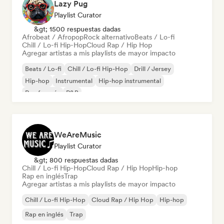
Lazy Pug
Playlist Curator
&gt; 1500 respuestas dadas
Afrobeat / Afropop
Rock alternativo
Beats / Lo-fi
Chill / Lo-fi Hip-Hop
Cloud Rap / Hip Hop
Agregar artistas a mis playlists de mayor impacto
Beats / Lo-fi
Chill / Lo-fi Hip-Hop
Drill / Jersey
Hip-hop
Instrumental
Hip-hop instrumental
Rap francés
R&B
WeAreMusic
Playlist Curator
&gt; 800 respuestas dadas
Chill / Lo-fi Hip-Hop
Cloud Rap / Hip Hop
Hip-hop
Rap en inglés
Trap
Agregar artistas a mis playlists de mayor impacto
Chill / Lo-fi Hip-Hop
Cloud Rap / Hip Hop
Hip-hop
Rap en inglés
Trap