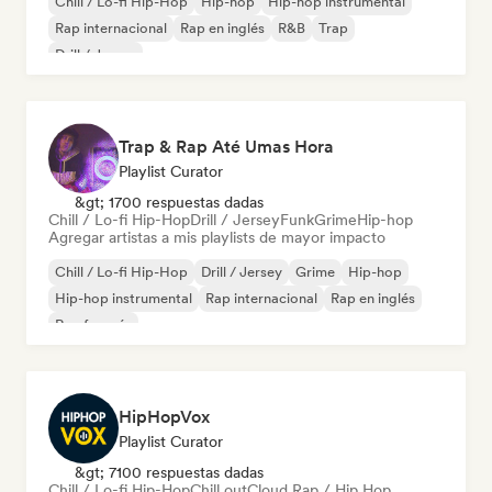
Chill / Lo-fi Hip-Hop
Hip-hop
Hip-hop instrumental
Rap internacional
Rap en inglés
R&B
Trap
Drill / Jersey
Trap & Rap Até Umas Hora
Playlist Curator
&gt; 1700 respuestas dadas
Chill / Lo-fi Hip-Hop
Drill / Jersey
Funk
Grime
Hip-hop
Agregar artistas a mis playlists de mayor impacto
Chill / Lo-fi Hip-Hop
Drill / Jersey
Grime
Hip-hop
Hip-hop instrumental
Rap internacional
Rap en inglés
Rap francés
HipHopVox
Playlist Curator
&gt; 7100 respuestas dadas
Chill / Lo-fi Hip-Hop
Chill out
Cloud Rap / Hip Hop