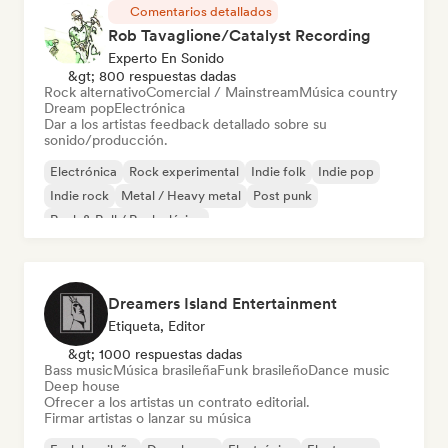
Comentarios detallados
Rob Tavaglione/Catalyst Recording
Experto En Sonido
&gt; 800 respuestas dadas
Rock alternativo
Comercial / Mainstream
Música country
Dream pop
Electrónica
Dar a los artistas feedback detallado sobre su
sonido/producción.
Electrónica
Rock experimental
Indie folk
Indie pop
Indie rock
Metal / Heavy metal
Post punk
Rock & Roll / Rock clásico
Dreamers Island Entertainment
Etiqueta, Editor
&gt; 1000 respuestas dadas
Bass music
Música brasileña
Funk brasileño
Dance music
Deep house
Ofrecer a los artistas un contrato editorial.
Firmar artistas o lanzar su música