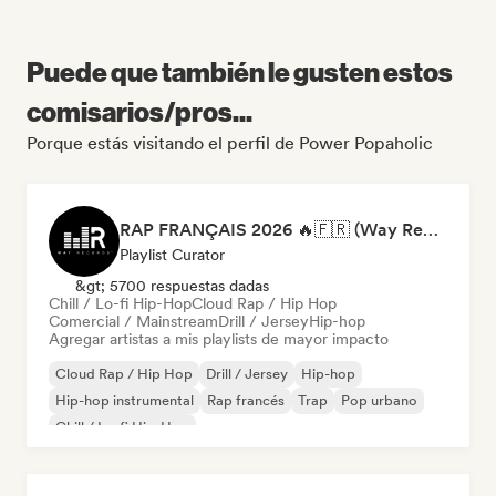
Puede que también le gusten estos
comisarios/pros...
Porque estás visitando el perfil de Power Popaholic
RAP FRANÇAIS 2026 🔥🇫🇷 (Way Records)
Playlist Curator
&gt; 5700 respuestas dadas
Chill / Lo-fi Hip-Hop
Cloud Rap / Hip Hop
Comercial / Mainstream
Drill / Jersey
Hip-hop
Agregar artistas a mis playlists de mayor impacto
Cloud Rap / Hip Hop
Drill / Jersey
Hip-hop
Hip-hop instrumental
Rap francés
Trap
Pop urbano
Chill / Lo-fi Hip-Hop