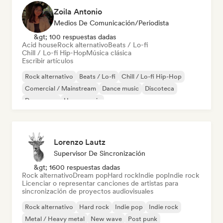
Zoila Antonio
Medios De Comunicación/Periodista
&gt; 100 respuestas dadas
Acid house
Rock alternativo
Beats / Lo-fi
Chill / Lo-fi Hip-Hop
Música clásica
Escribir artículos
Rock alternativo
Beats / Lo-fi
Chill / Lo-fi Hip-Hop
Comercial / Mainstream
Dance music
Discoteca
Dream pop
House music
Lorenzo Lautz
Supervisor De Sincronización
&gt; 1600 respuestas dadas
Rock alternativo
Dream pop
Hard rock
Indie pop
Indie rock
Licenciar o representar canciones de artistas para
sincronización de proyectos audiovisuales
Rock alternativo
Hard rock
Indie pop
Indie rock
Metal / Heavy metal
New wave
Post punk