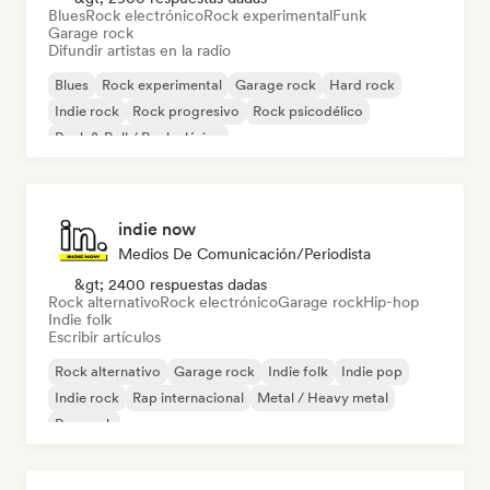
Blues
Rock electrónico
Rock experimental
Funk
Garage rock
Difundir artistas en la radio
Blues
Rock experimental
Garage rock
Hard rock
Indie rock
Rock progresivo
Rock psicodélico
Rock & Roll / Rock clásico
indie now
Medios De Comunicación/Periodista
&gt; 2400 respuestas dadas
Rock alternativo
Rock electrónico
Garage rock
Hip-hop
Indie folk
Escribir artículos
Rock alternativo
Garage rock
Indie folk
Indie pop
Indie rock
Rap internacional
Metal / Heavy metal
Pop rock