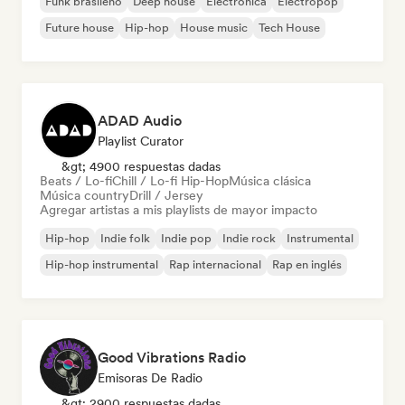
Funk brasileño
Deep house
Electrónica
Electropop
Future house
Hip-hop
House music
Tech House
ADAD Audio
Playlist Curator
&gt; 4900 respuestas dadas
Beats / Lo-fi
Chill / Lo-fi Hip-Hop
Música clásica
Música country
Drill / Jersey
Agregar artistas a mis playlists de mayor impacto
Hip-hop
Indie folk
Indie pop
Indie rock
Instrumental
Hip-hop instrumental
Rap internacional
Rap en inglés
Good Vibrations Radio
Emisoras De Radio
&gt; 2900 respuestas dadas