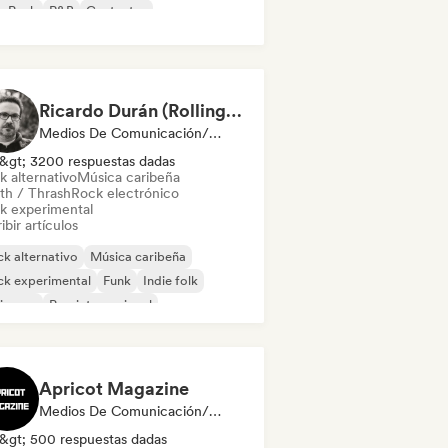
p Punk
R&B
Cantautor
Ricardo Durán (Rolling Stone en Español-Editor-in-chief)
Medios De Comunicación/Periodista
&gt; 3200 respuestas dadas
k alternativo
Música caribeña
th / Thrash
Rock electrónico
k experimental
ibir artículos
k alternativo
Música caribeña
ck experimental
Funk
Indie folk
ie pop
Pop internacional
al / Heavy metal
Apricot Magazine
Medios De Comunicación/Periodista
&gt; 500 respuestas dadas