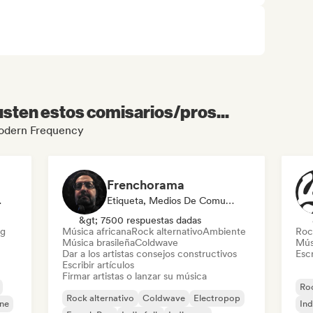
sten estos comisarios/pros...
 Modern Frequency
Frenchorama
odista
Etiqueta, Medios De Comunicación/Periodista, Mentor
&gt; 7500 respuestas dadas
ng
Música africana
Rock alternativo
Ambiente
Roc
Música brasileña
Coldwave
Mús
Dar a los artistas consejos constructivos
Escr
Escribir artículos
Firmar artistas o lanzar su música
Roc
Rock alternativo
Coldwave
Electropop
ene
Ind