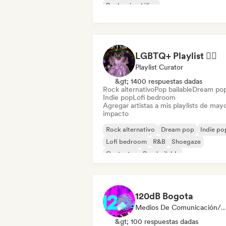
Rock psicodélico
LGBTQ+ Playlist 🏳️‍🌈
Playlist Curator
&gt; 1400 respuestas dadas
Rock alternativo
Pop bailable
Dream po
Indie pop
Lofi bedroom
Agregar artistas a mis playlists de may
impacto
Rock alternativo
Dream pop
Indie po
Lofi bedroom
R&B
Shoegaze
Cantautor
Pop bailable
120dB Bogota
Medios De Comunicación/Peri
&gt; 100 respuestas dadas