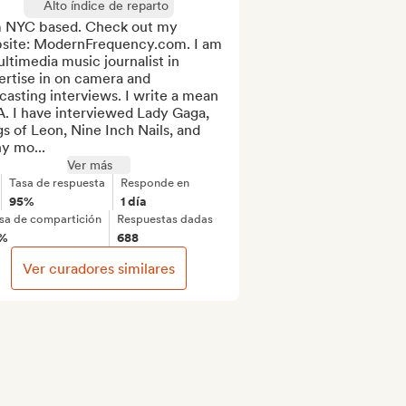
Alto índice de reparto
m NYC based. Check out my 
site: ModernFrequency.com. I am 
ltimedia music journalist in 
rtise in on camera and 
asting interviews. I write a mean 
. I have interviewed Lady Gaga, 
s of Leon, Nine Inch Nails, and 
y mo...
Ver más
Tasa de respuesta
Responde en
95%
1 día
sa de compartición
Respuestas dadas
7%
688
Ver curadores similares