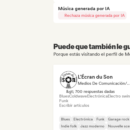
Música generada por IA
Rechaza música generada por IA
Puede que también le gu
Porque estás visitando el perfil de
L'Écran du Son
Medios De Comunicación/Peri
&gt; 700 respuestas dadas
Blues
Coldwave
Electrónica
Electro swi
Funk
Escribir artículos
Blues
Electrónica
Funk
Garage rock
Indie folk
Jazz moderno
Nouvelle sc