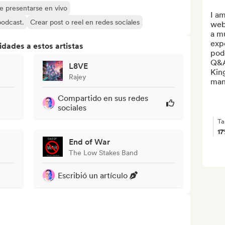
de presentarse en vivo
I a
 podcast.
Crear post o reel en redes sociales
web
a mu
expe
dades a estos artistas
podc
Q&A
L8VE
King
Rajey
man
Compartido en sus redes
sociales
Ta
1
End of War
The Low Stakes Band
Escribió un artículo