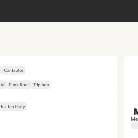
p
Cantautor
tal
Punk Rock
Trip hop
The Tea Party
Me