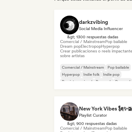
darkzvibing
Social Media Influencer
&gt; 1300 respuestas dadas
Comercial / Mainstream
Pop bailable
Dream pop
Electropop
Hyperpop
Crear publicaciones o reels impactant
sobre artistas
Comercial / Mainstream
Pop bailable
Hyperpop
Indie folk
Indie pop
Pop internacional
Pop rock
Pop soul
New York Vibes 🗽✨
Playlist Curator
&gt; 900 respuestas dadas
Comercial / Mainstream
Pop bailable