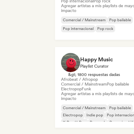
Pop internacional
Pop rock
Agregar artistas a mis playlists de may
impacto
Comercial / Mainstream
Pop bailable
Pop internacional
Pop rock
Happy Music
Playlist Curator
&gt; 1800 respuestas dadas
Afrobeat / Afropop
Comercial / Mainstream
Pop bailable
Electropop
Funk
Agregar artistas a mis playlists de may
impacto
Comercial / Mainstream
Pop bailable
Electropop
Indie pop
Pop internacion
K-Pop/J-Pop
Pop rock
Pop psicodél