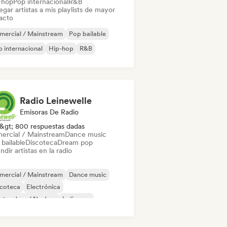
-hop
Pop internacional
R&B
gar artistas a mis playlists de mayor
acto
mercial / Mainstream
Pop bailable
 internacional
Hip-hop
R&B
Radio Leinewelle
Emisoras De Radio
&gt; 800 respuestas dadas
ercial / Mainstream
Dance music
bailable
Discoteca
Dream pop
ndir artistas en la radio
mercial / Mainstream
Dance music
scoteca
Electrónica
ctro Jazz / Nu Jazz
Indie pop
 internacional
K-Pop/J-Pop