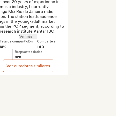
 over 20 years of experience in 
music industry, I currently 
ge Mix Rio de Janeiro radio 
ion. The station leads audience 
ngs in the young/adult market 
hin the POP segment, according to 
research institute Kantar IBO...
Ver más
Tasa de compartición
Comparte en
18%
1 día
Respuestas dadas
820
Ver curadores similares