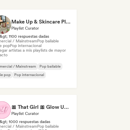
Make Up & Skincare Playlist
Playlist Curator
&gt; 1100 respuestas dadas
ercial / Mainstream
Pop bailable
ie pop
Pop internacional
gar artistas a mis playlists de mayor
acto
mercial / Mainstream
Pop bailable
ie pop
Pop internacional
🎀 That Girl 🎀 Glow Up Playlist (Female Artists)
Playlist Curator
&gt; 1000 respuestas dadas
ercial / Mainstream
Pop bailable