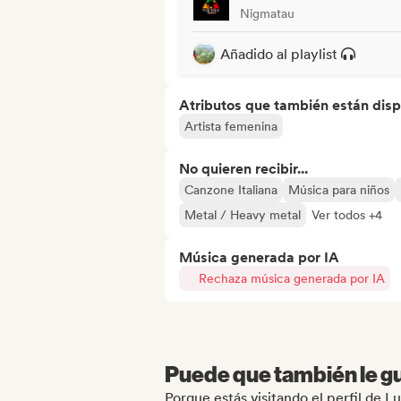
Nigmatau
Añadido al playlist
Atributos que también están disp
Artista femenina
No quieren recibir...
Canzone Italiana
Música para niños
Metal / Heavy metal
Ver todos +4
Música generada por IA
Rechaza música generada por IA
Puede que también le gu
Porque estás visitando el perfil de L