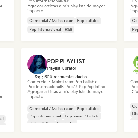
Pop internacional
R&B
Hip
or
Agregar artistas a mis playlists de mayor
Agre
impacto
imp
Comercial / Mainstream
Pop bailable
Co
Pop internacional
R&B
Pop
POP PLAYLIST
Playlist Curator
&gt; 600 respuestas dadas
Comercial / Mainstream
Pop bailable
Com
Pop internacional
K-Pop/J-Pop
Pop latino
Pop 
Agregar artistas a mis playlists de mayor
Difu
or
impacto
Co
Comercial / Mainstream
Pop bailable
Di
Pop internacional
Pop suave / Balada
al
Ele
K-Pop/J-Pop
Pop latino
ico
Pop