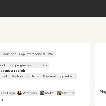
Indie pop
Pop internacional
R&B
rock
Pop progresivo
Surf rock
stos a recibir
Funk
Hip-hop
Pop latino
Pop soul
Pop urbano
Pla
Lady Gaga
Vitor Kley
Melim
Natiruts
11