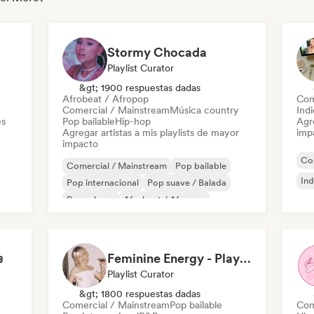
Stormy Chocada
Playlist Curator
&gt; 1900 respuestas dadas
Afrobeat / Afropop
Com
Comercial / Mainstream
Música country
Ind
es
Pop bailable
Hip-hop
Agre
Agregar artistas a mis playlists de mayor
imp
impacto
Co
Comercial / Mainstream
Pop bailable
Ind
Pop internacional
Pop suave / Balada
Pop urbano
Afrobeat / Afropop
Música country
Hip-hop

Feminine Energy - Playlist
Playlist Curator
&gt; 1800 respuestas dadas
Comercial / Mainstream
Pop bailable
Com