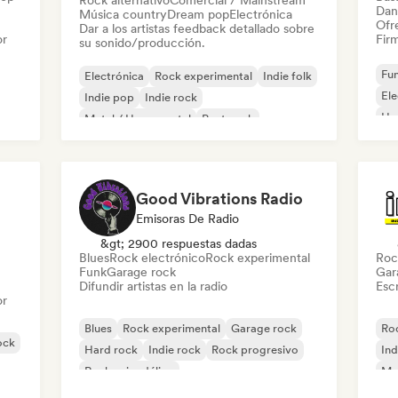
Rock alternativo
Comercial / Mainstream
Dan
Música country
Dream pop
Electrónica
Ofre
Dar a los artistas feedback detallado sobre
or
Firm
su sonido/producción.
Fun
Electrónica
Rock experimental
Indie folk
El
Indie pop
Indie rock
Ho
Metal / Heavy metal
Post punk
Rock & Roll / Rock clásico
Good Vibrations Radio
Emisoras De Radio
&gt; 2900 respuestas dadas
Blues
Rock electrónico
Rock experimental
Roc
Funk
Garage rock
Gar
Difundir artistas en la radio
Escr
or
Blues
Rock experimental
Garage rock
Roc
ock
Hard rock
Indie rock
Rock progresivo
Ind
Rock psicodélico
Met
Rock & Roll / Rock clásico