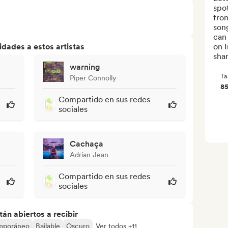
spot
from
son
can
dades a estos artistas
on I
shar
warning
Ta
Piper Connolly
8
Compartido en sus redes
sociales
Cachaça
Adrian Jean
Compartido en sus redes
sociales
án abiertos a recibir
mporáneo
Bailable
Oscuro
Ver todos +11