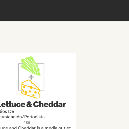
Lettuce & Cheddar
ios De
unicación/Periodista
485
uce and Cheddar is a media outlet 