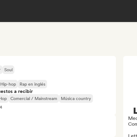
r
Soul
Hip-hop
Rap en inglés
stos a recibir
-Hop
Comercial / Mainstream
Música country
+4
Med
Com
Lett