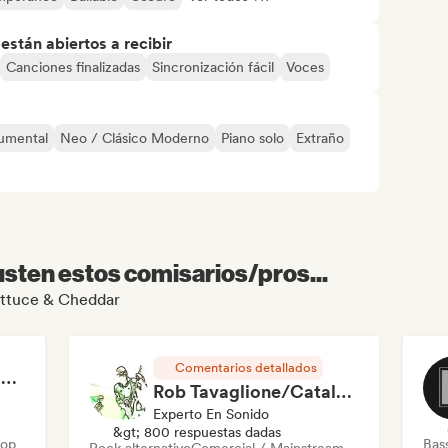
stán abiertos a recibir
Canciones finalizadas
Sincronización fácil
Voces
rumental
Neo / Clásico Moderno
Piano solo
Extraño
sten estos comisarios/pros...
Lettuce & Cheddar
Comentarios detallados
RAP FRANÇAIS 2026 🔥🇫🇷 (Way Records)
Rob Tavaglione/Catalyst Recording
Experto En Sonido
&gt; 800 respuestas dadas
Hop
Bas