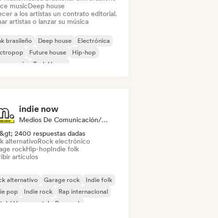
ce music
Deep house
cer a los artistas un contrato editorial.
ar artistas o lanzar su música
k brasileño
Deep house
Electrónica
ectropop
Future house
Hip-hop
use music
Tech House
indie now
Medios De Comunicación/Periodista
&gt; 2400 respuestas dadas
k alternativo
Rock electrónico
age rock
Hip-hop
Indie folk
ibir artículos
k alternativo
Garage rock
Indie folk
ie pop
Indie rock
Rap internacional
al / Heavy metal
Pop rock