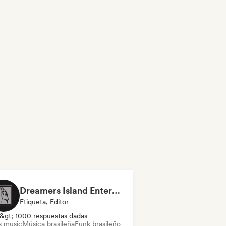
Dreamers Island Entertainment
Etiqueta, Editor
&gt; 1000 respuestas dadas
s music
Música brasileña
Funk brasileño