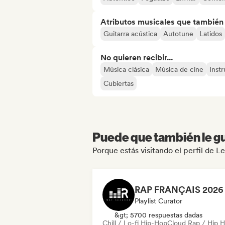
Atributos musicales que también e
Guitarra acústica
Autotune
Latidos
No quieren recibir...
Música clásica
Música de cine
Inst
Cubiertas
Puede que también le gu
Porque estás visitando el perfil de 
Playlist Curator
&gt; 5700 respuestas dadas
Chill / Lo-fi Hip-Hop
Cloud Rap / Hip 