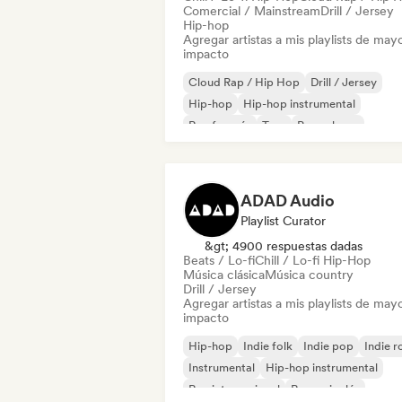
Comercial / Mainstream
Drill / Jersey
Hip-hop
Agregar artistas a mis playlists de may
impacto
Cloud Rap / Hip Hop
Drill / Jersey
Hip-hop
Hip-hop instrumental
Rap francés
Trap
Pop urbano
Chill / Lo-fi Hip-Hop
ADAD Audio
Playlist Curator
&gt; 4900 respuestas dadas
Beats / Lo-fi
Chill / Lo-fi Hip-Hop
Música clásica
Música country
Drill / Jersey
Agregar artistas a mis playlists de may
impacto
Hip-hop
Indie folk
Indie pop
Indie r
Instrumental
Hip-hop instrumental
Rap internacional
Rap en inglés