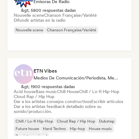
Emisoras De Radio
&gt; 5800 respuestas dadas
Nouvelle scene
Chanson Française/Variété
Difundir artistas en la radio
Nouvelle scene
Chanson Française/Variété
ETN Vibes
Medios De Comunicación/Periodista, Mentor, Experto En Sonido
&gt; 1900 respuestas dadas
Acid house
Bass music
Chill House
Chill / Lo-fi Hip-Hop
Cloud Rap / Hip Hop
Dar a los artistas consejos constructivos
Escribir artículos
Dar a los artistas feedback detallado sobre su
sonido/producción.
Chill / Lo-fi Hip-Hop
Cloud Rap / Hip Hop
Dubstep
Future house
Hard Techno
Hip-hop
House music
Rap internacional