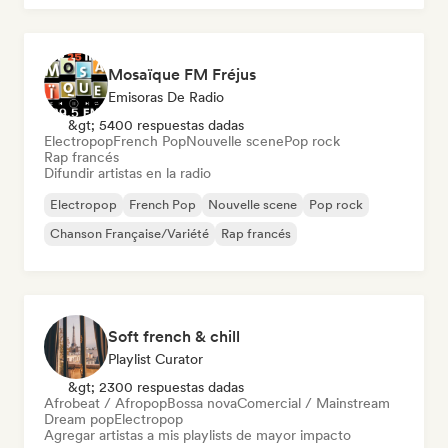
Mosaïque FM Fréjus
Emisoras De Radio
&gt; 5400 respuestas dadas
Electropop
French Pop
Nouvelle scene
Pop rock
Rap francés
Difundir artistas en la radio
Electropop
French Pop
Nouvelle scene
Pop rock
Chanson Française/Variété
Rap francés
Soft french & chill
Playlist Curator
&gt; 2300 respuestas dadas
Afrobeat / Afropop
Bossa nova
Comercial / Mainstream
Dream pop
Electropop
Agregar artistas a mis playlists de mayor impacto