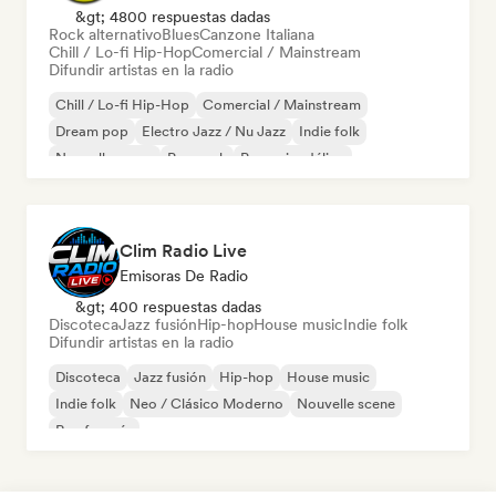
&gt; 4800 respuestas dadas
Rock alternativo
Blues
Canzone Italiana
Chill / Lo-fi Hip-Hop
Comercial / Mainstream
Difundir artistas en la radio
Chill / Lo-fi Hip-Hop
Comercial / Mainstream
Dream pop
Electro Jazz / Nu Jazz
Indie folk
Nouvelle scene
Pop rock
Pop psicodélico
Clim Radio Live
Emisoras De Radio
&gt; 400 respuestas dadas
Discoteca
Jazz fusión
Hip-hop
House music
Indie folk
Difundir artistas en la radio
Discoteca
Jazz fusión
Hip-hop
House music
Indie folk
Neo / Clásico Moderno
Nouvelle scene
Rap francés