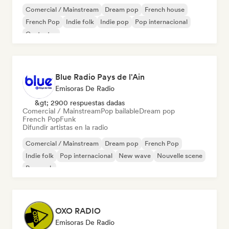
Comercial / Mainstream
Dream pop
French house
French Pop
Indie folk
Indie pop
Pop internacional
Cantautor
Blue Radio Pays de l'Ain
Emisoras De Radio
&gt; 2900 respuestas dadas
Comercial / Mainstream
Pop bailable
Dream pop
French Pop
Funk
Difundir artistas en la radio
Comercial / Mainstream
Dream pop
French Pop
Indie folk
Pop internacional
New wave
Nouvelle scene
Pop rock
OXO RADIO
Emisoras De Radio