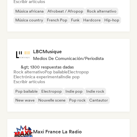
Escribir artículos
Música africana
Afrobeat / Afropop
Rock alternativo
Música country
French Pop
Funk
Hardcore
Hip-hop
LBCMusique
Medios De Comunicación/Periodista
&gt; 1300 respuestas dadas
Rock alternativo
Pop bailable
Electropop
Electrónica experimental
Indie pop
Escribir artículos
Pop bailable
Electropop
Indie pop
Indie rock
New wave
Nouvelle scene
Pop rock
Cantautor
Maxi France La Radio