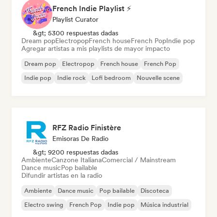
French Indie Playlist ⚡
Playlist Curator
&gt; 5300 respuestas dadas
Dream pop
Electropop
French house
French Pop
Indie pop
Agregar artistas a mis playlists de mayor impacto
Dream pop
Electropop
French house
French Pop
Indie pop
Indie rock
Lofi bedroom
Nouvelle scene
RFZ Radio Finistère
Emisoras De Radio
&gt; 9200 respuestas dadas
Ambiente
Canzone Italiana
Comercial / Mainstream
Dance music
Pop bailable
Difundir artistas en la radio
Ambiente
Dance music
Pop bailable
Discoteca
Electro swing
French Pop
Indie pop
Música industrial