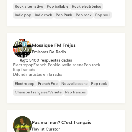
Rock alternativo
Pop bailable
Rock electrónico
Indie pop
Indie rock
Pop Punk
Pop rock
Pop soul
Mosaïque FM Fréjus
Emisoras De Radio
&gt; 5400 respuestas dadas
Electropop
French Pop
Nouvelle scene
Pop rock
Rap francés
Difundir artistas en la radio
Electropop
French Pop
Nouvelle scene
Pop rock
Chanson Française/Variété
Rap francés
Pas mal non? C'est français
Playlist Curator