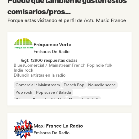
Puede que también le gusten estos
comisarios/pros...
Porque estás visitando el perfil de Actu Music France
Fréquence Verte
Emisoras De Radio
&gt; 12900 respuestas dadas
Blues
Comercial / Mainstream
French Pop
Indie folk
Indie rock
Difundir artistas en la radio
Comercial / Mainstream
French Pop
Nouvelle scene
Pop rock
Pop suave / Balada
Chanson Française/Variété
Blues
Indie folk
Maxi France La Radio
Emisoras De Radio