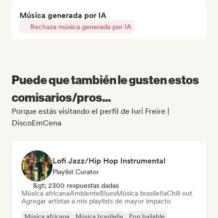
Música generada por IA
Rechaza música generada por IA
Puede que también le gusten estos
comisarios/pros...
Porque estás visitando el perfil de Iuri Freire |
DiscoEmCena
Lofi Jazz/Hip Hop Instrumental
Playlist Curator
&gt; 2300 respuestas dadas
Música africana
Ambiente
Blues
Música brasileña
Chill out
Agregar artistas a mis playlists de mayor impacto
Música africana
Música brasileña
Pop bailable