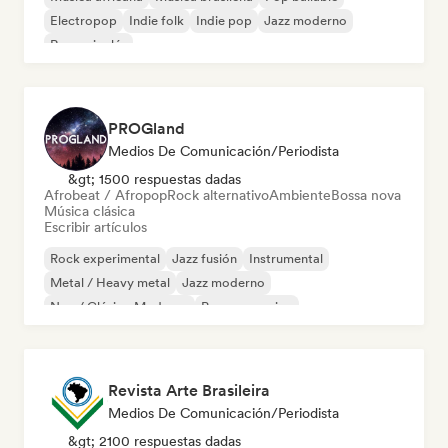
Electropop
Indie folk
Indie pop
Jazz moderno
Rap en inglés
PROGland
Medios De Comunicación/Periodista
&gt; 1500 respuestas dadas
Afrobeat / Afropop
Rock alternativo
Ambiente
Bossa nova
Música clásica
Escribir artículos
Rock experimental
Jazz fusión
Instrumental
Metal / Heavy metal
Jazz moderno
Neo / Clásico Moderno
Pop progresivo
Rock progresivo
Revista Arte Brasileira
Medios De Comunicación/Periodista
&gt; 2100 respuestas dadas