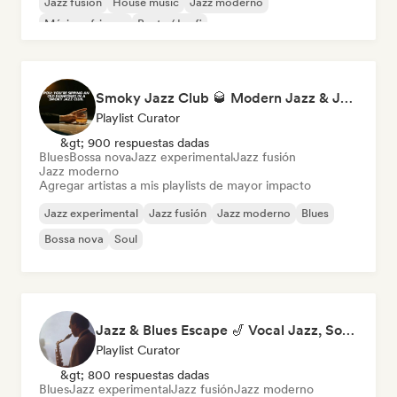
Jazz fusión
House music
Jazz moderno
Música africana
Beats / Lo-fi
Smoky Jazz Club 🥃 Modern Jazz & Jazz Fusion to Sip an Old Fashioned to
Playlist Curator
&gt; 900 respuestas dadas
Blues
Bossa nova
Jazz experimental
Jazz fusión
Jazz moderno
Agregar artistas a mis playlists de mayor impacto
Jazz experimental
Jazz fusión
Jazz moderno
Blues
Bossa nova
Soul
Jazz & Blues Escape 🎷 Vocal Jazz, Soul Blues & Classic Standards
Playlist Curator
&gt; 800 respuestas dadas
Blues
Jazz experimental
Jazz fusión
Jazz moderno