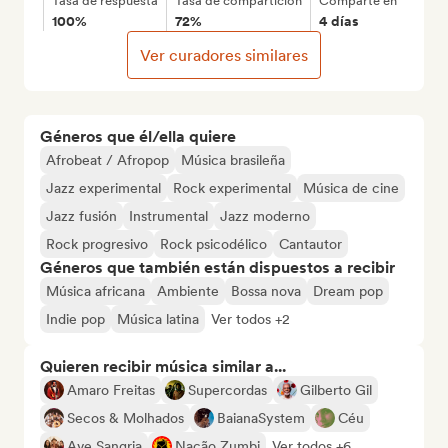
Tasa de respuesta
Tasa de compartición
Comparte en
100%
72%
4 días
Ver curadores similares
Géneros que él/ella quiere
Afrobeat / Afropop
Música brasileña
Jazz experimental
Rock experimental
Música de cine
Jazz fusión
Instrumental
Jazz moderno
Rock progresivo
Rock psicodélico
Cantautor
Géneros que también están dispuestos a recibir
Música africana
Ambiente
Bossa nova
Dream pop
Indie pop
Música latina
Ver todos +2
Quieren recibir música similar a...
Amaro Freitas
Supercordas
Gilberto Gil
Secos & Molhados
BaianaSystem
Céu
Ave Sangria
Nação Zumbi
Ver todos +6