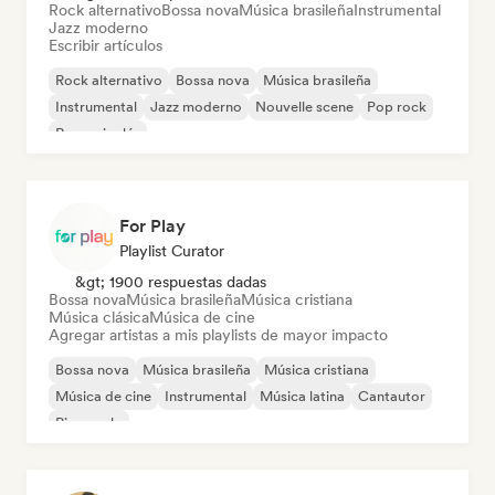
Rock alternativo
Bossa nova
Música brasileña
Instrumental
Jazz moderno
Escribir artículos
Rock alternativo
Bossa nova
Música brasileña
Instrumental
Jazz moderno
Nouvelle scene
Pop rock
Rap en inglés
For Play
Playlist Curator
&gt; 1900 respuestas dadas
Bossa nova
Música brasileña
Música cristiana
Música clásica
Música de cine
Agregar artistas a mis playlists de mayor impacto
Bossa nova
Música brasileña
Música cristiana
Música de cine
Instrumental
Música latina
Cantautor
Piano solo