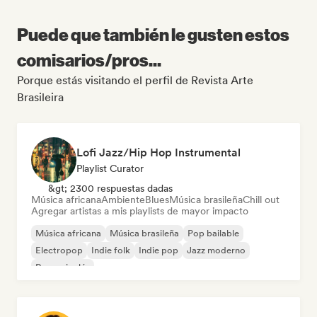
Puede que también le gusten estos
comisarios/pros...
Porque estás visitando el perfil de Revista Arte
Brasileira
Lofi Jazz/Hip Hop Instrumental
Playlist Curator
&gt; 2300 respuestas dadas
Música africana
Ambiente
Blues
Música brasileña
Chill out
Agregar artistas a mis playlists de mayor impacto
Música africana
Música brasileña
Pop bailable
Electropop
Indie folk
Indie pop
Jazz moderno
Rap en inglés