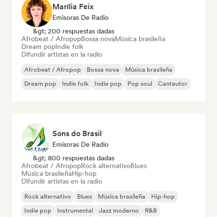
Marília Feix
Emisoras De Radio
&gt; 200 respuestas dadas
Afrobeat / Afropop
Bossa nova
Música brasileña
Dream pop
Indie folk
Difundir artistas en la radio
Afrobeat / Afropop
Bossa nova
Música brasileña
Dream pop
Indie folk
Indie pop
Pop soul
Cantautor
Sons do Brasil
Emisoras De Radio
&gt; 800 respuestas dadas
Afrobeat / Afropop
Rock alternativo
Blues
Música brasileña
Hip-hop
Difundir artistas en la radio
Rock alternativo
Blues
Música brasileña
Hip-hop
Indie pop
Instrumental
Jazz moderno
R&B