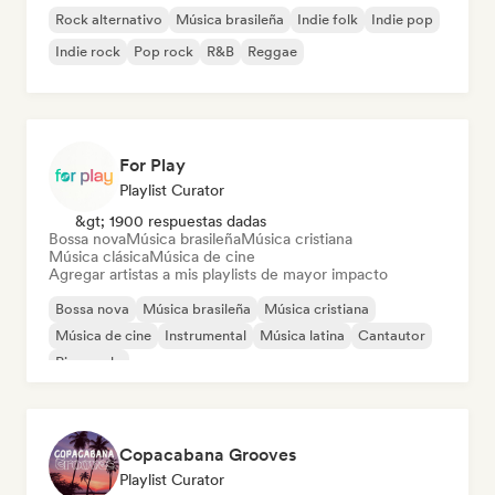
Rock alternativo
Música brasileña
Indie folk
Indie pop
Indie rock
Pop rock
R&B
Reggae
For Play
Playlist Curator
&gt; 1900 respuestas dadas
Bossa nova
Música brasileña
Música cristiana
Música clásica
Música de cine
Agregar artistas a mis playlists de mayor impacto
Bossa nova
Música brasileña
Música cristiana
Música de cine
Instrumental
Música latina
Cantautor
Piano solo
Copacabana Grooves
Playlist Curator