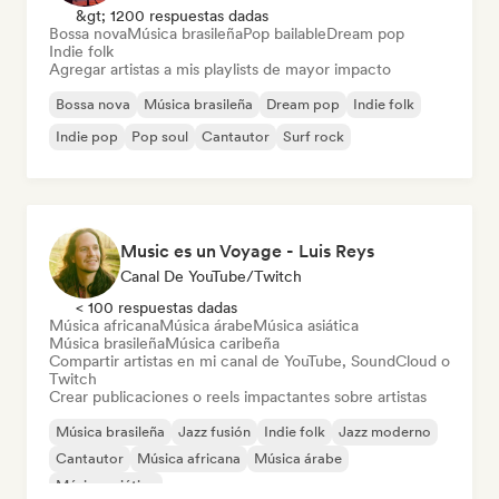
&gt; 1200 respuestas dadas
Bossa nova
Música brasileña
Pop bailable
Dream pop
Indie folk
Agregar artistas a mis playlists de mayor impacto
Bossa nova
Música brasileña
Dream pop
Indie folk
Indie pop
Pop soul
Cantautor
Surf rock
Music es un Voyage - Luis Reys
Canal De YouTube/Twitch
< 100 respuestas dadas
Música africana
Música árabe
Música asiática
Música brasileña
Música caribeña
Compartir artistas en mi canal de YouTube, SoundCloud o
Twitch
Crear publicaciones o reels impactantes sobre artistas
Música brasileña
Jazz fusión
Indie folk
Jazz moderno
Cantautor
Música africana
Música árabe
Música asiática