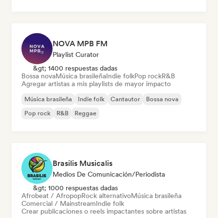
NOVA MPB FM
Playlist Curator
&gt; 1400 respuestas dadas
Bossa nova
Música brasileña
Indie folk
Pop rock
R&B
Agregar artistas a mis playlists de mayor impacto
Música brasileña
Indie folk
Cantautor
Bossa nova
Pop rock
R&B
Reggae
Brasilis Musicalis
Medios De Comunicación/Periodista
&gt; 1000 respuestas dadas
Afrobeat / Afropop
Rock alternativo
Música brasileña
Comercial / Mainstream
Indie folk
Crear publicaciones o reels impactantes sobre artistas