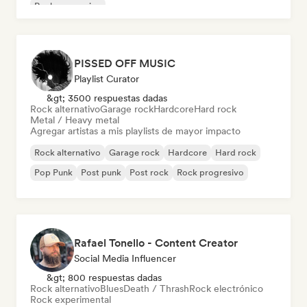
Rock progresivo
PISSED OFF MUSIC
Playlist Curator
&gt; 3500 respuestas dadas
Rock alternativo
Garage rock
Hardcore
Hard rock
Metal / Heavy metal
Agregar artistas a mis playlists de mayor impacto
Rock alternativo
Garage rock
Hardcore
Hard rock
Pop Punk
Post punk
Post rock
Rock progresivo
Rafael Tonello - Content Creator
Social Media Influencer
&gt; 800 respuestas dadas
Rock alternativo
Blues
Death / Thrash
Rock electrónico
Rock experimental