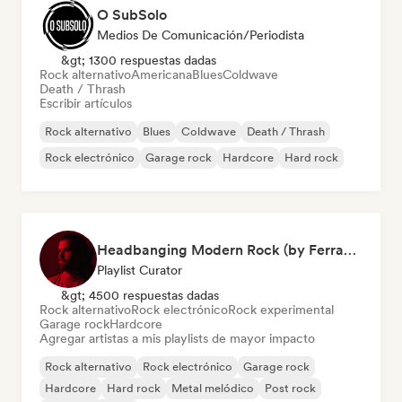
O SubSolo
Medios De Comunicación/Periodista
&gt; 1300 respuestas dadas
Rock alternativo
Americana
Blues
Coldwave
Death / Thrash
Escribir artículos
Rock alternativo
Blues
Coldwave
Death / Thrash
Rock electrónico
Garage rock
Hardcore
Hard rock
Headbanging Modern Rock (by Ferran Alemany Roig)
Playlist Curator
&gt; 4500 respuestas dadas
Rock alternativo
Rock electrónico
Rock experimental
Garage rock
Hardcore
Agregar artistas a mis playlists de mayor impacto
Rock alternativo
Rock electrónico
Garage rock
Hardcore
Hard rock
Metal melódico
Post rock