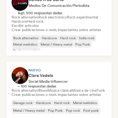
Medios De Comunicación/Periodista
&gt; 500 respuestas dadas
Rock alternativo
Rock electrónico
Rock experimental
Hardcore
Hard rock
Escribir artículos
Crear publicaciones o reels impactantes sobre artistas
Rock alternativo
Hardcore
Hard rock
Indie rock
Metal melódico
Metal / Heavy metal
Pop Punk
Rock progresivo
NUEVO
Clara Vadela
Social Media Influencer
< 100 respuestas dadas
Rock alternativo
Blues
Música clásica
Música de cine
Funk
Crear publicaciones o reels impactantes sobre artistas
Garage rock
Hardcore
Hard rock
Metal melódico
Metal / Heavy metal
Pop Punk
Pop rock
Post punk