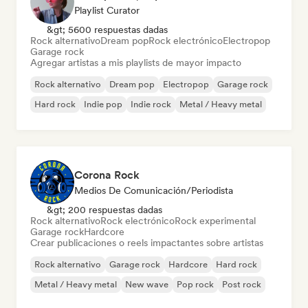
Playlist Curator
&gt; 5600 respuestas dadas
Rock alternativo
Dream pop
Rock electrónico
Electropop
Garage rock
Agregar artistas a mis playlists de mayor impacto
Rock alternativo
Dream pop
Electropop
Garage rock
Hard rock
Indie pop
Indie rock
Metal / Heavy metal
Corona Rock
Medios De Comunicación/Periodista
&gt; 200 respuestas dadas
Rock alternativo
Rock electrónico
Rock experimental
Garage rock
Hardcore
Crear publicaciones o reels impactantes sobre artistas
Rock alternativo
Garage rock
Hardcore
Hard rock
Metal / Heavy metal
New wave
Pop rock
Post rock