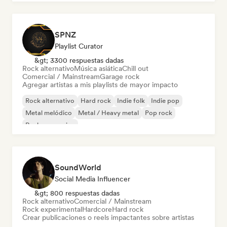
SPNZ
Playlist Curator
&gt; 3300 respuestas dadas
Rock alternativo
Música asiática
Chill out
Comercial / Mainstream
Garage rock
Agregar artistas a mis playlists de mayor impacto
Rock alternativo
Hard rock
Indie folk
Indie pop
Metal melódico
Metal / Heavy metal
Pop rock
Rock progresivo
SoundWorld
Social Media Influencer
&gt; 800 respuestas dadas
Rock alternativo
Comercial / Mainstream
Rock experimental
Hardcore
Hard rock
Crear publicaciones o reels impactantes sobre artistas