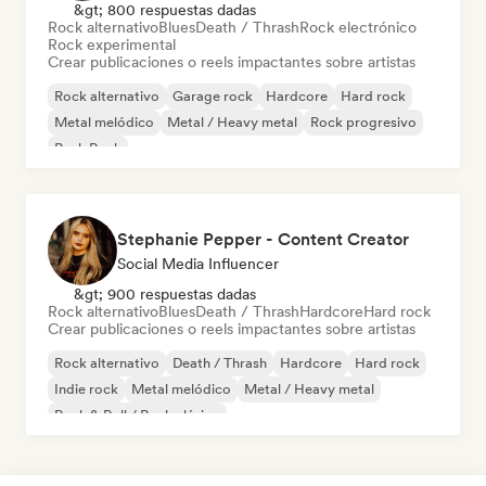
&gt; 800 respuestas dadas
Rock alternativo
Blues
Death / Thrash
Rock electrónico
Rock experimental
Crear publicaciones o reels impactantes sobre artistas
Rock alternativo
Garage rock
Hardcore
Hard rock
Metal melódico
Metal / Heavy metal
Rock progresivo
Punk Rock
Stephanie Pepper - Content Creator
Social Media Influencer
&gt; 900 respuestas dadas
Rock alternativo
Blues
Death / Thrash
Hardcore
Hard rock
Crear publicaciones o reels impactantes sobre artistas
Rock alternativo
Death / Thrash
Hardcore
Hard rock
Indie rock
Metal melódico
Metal / Heavy metal
Rock & Roll / Rock clásico