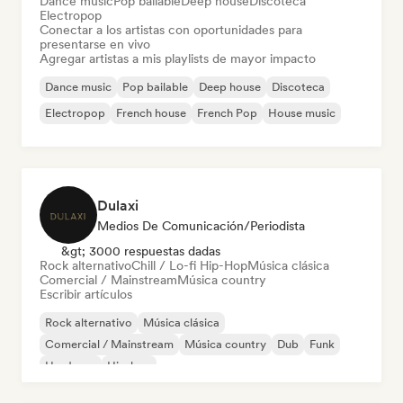
Dance music
Pop bailable
Deep house
Discoteca
Electropop
Conectar a los artistas con oportunidades para
presentarse en vivo
Agregar artistas a mis playlists de mayor impacto
Dance music
Pop bailable
Deep house
Discoteca
Electropop
French house
French Pop
House music
Dulaxi
Medios De Comunicación/Periodista
&gt; 3000 respuestas dadas
Rock alternativo
Chill / Lo-fi Hip-Hop
Música clásica
Comercial / Mainstream
Música country
Escribir artículos
Rock alternativo
Música clásica
Comercial / Mainstream
Música country
Dub
Funk
Hardcore
Hip-hop