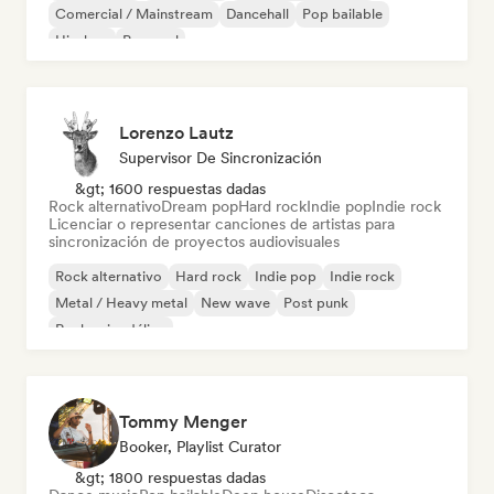
Comercial / Mainstream
Dancehall
Pop bailable
Hip-hop
Pop soul
Lorenzo Lautz
Supervisor De Sincronización
&gt; 1600 respuestas dadas
Rock alternativo
Dream pop
Hard rock
Indie pop
Indie rock
Licenciar o representar canciones de artistas para
sincronización de proyectos audiovisuales
Rock alternativo
Hard rock
Indie pop
Indie rock
Metal / Heavy metal
New wave
Post punk
Rock psicodélico
Tommy Menger
Booker, Playlist Curator
&gt; 1800 respuestas dadas