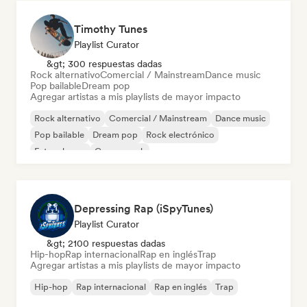
Timothy Tunes
Playlist Curator
&gt; 300 respuestas dadas
Rock alternativo
Comercial / Mainstream
Dance music
Pop bailable
Dream pop
Agregar artistas a mis playlists de mayor impacto
Rock alternativo
Comercial / Mainstream
Dance music
Pop bailable
Dream pop
Rock electrónico
Future house
Garage rock
Depressing Rap (iSpyTunes)
Playlist Curator
&gt; 2100 respuestas dadas
Hip-hop
Rap internacional
Rap en inglés
Trap
Agregar artistas a mis playlists de mayor impacto
Hip-hop
Rap internacional
Rap en inglés
Trap