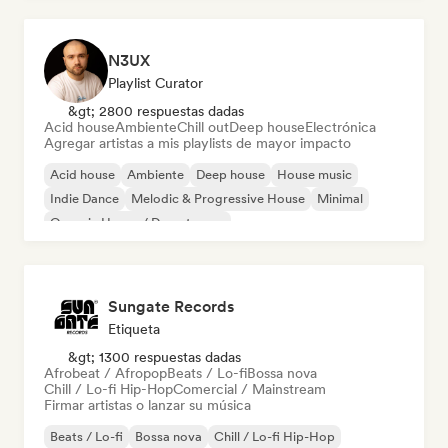
N3UX
Playlist Curator
&gt; 2800 respuestas dadas
Acid house
Ambiente
Chill out
Deep house
Electrónica
Agregar artistas a mis playlists de mayor impacto
Acid house
Ambiente
Deep house
House music
Indie Dance
Melodic & Progressive House
Minimal
Organic House / Downtempo
Sungate Records
Etiqueta
&gt; 1300 respuestas dadas
Afrobeat / Afropop
Beats / Lo-fi
Bossa nova
Chill / Lo-fi Hip-Hop
Comercial / Mainstream
Firmar artistas o lanzar su música
Beats / Lo-fi
Bossa nova
Chill / Lo-fi Hip-Hop