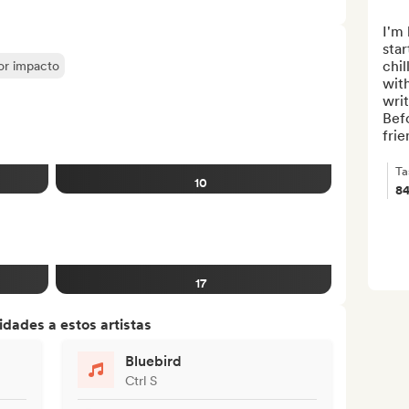
I'm 
star
chil
yor impacto
with
writ
Befo
frie
Ta
10
8
17
dades a estos artistas
Bluebird
Ctrl S