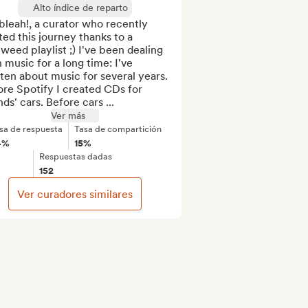
Alto índice de reparto
bleah!, a curator who recently 
ted this journey thanks to a 
lweed playlist ;) I've been dealing 
 music for a long time: I've 
ten about music for several years. 
re Spotify I created CDs for 
nds' cars. Before cars ...
Ver más
sa de respuesta
Tasa de compartición
4%
15%
Respuestas dadas
152
Ver curadores similares