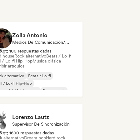
Zoila Antonio
Medios De Comunicación/Periodista
&gt; 100 respuestas dadas
d house
Rock alternativo
Beats / Lo-fi
l / Lo-fi Hip-Hop
Música clásica
ibir artículos
k alternativo
Beats / Lo-fi
ll / Lo-fi Hip-Hop
mercial / Mainstream
Dance music
scoteca
Dream pop
House music
Lorenzo Lautz
Supervisor De Sincronización
&gt; 1600 respuestas dadas
k alternativo
Dream pop
Hard rock