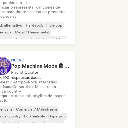
ie pop
Indie rock
enciar o representar canciones de
stas para sincronización de proyectos
ovisuales
k alternativo
Hard rock
Indie pop
ie rock
Metal / Heavy metal
w wave
Post punk
Rock psicodélico
NUEVO
Pop Machine Mode 🤖 AI Music, Indie Pop & Dream Pop
Playlist Curator
< 100 respuestas dadas
obeat / Afropop
Rock alternativo
ricana
Comercial / Mainstream
ica country
gar artistas a mis playlists de mayor
acto
ericana
Comercial / Mainstream
sica country
Pop bailable
Hyperpop
ie folk
Indie pop
Pop internacional