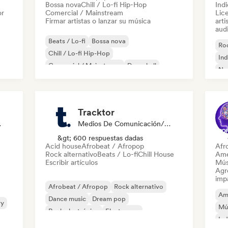
Bossa nova
Chill / Lo-fi Hip-Hop
Ind
or
Comercial / Mainstream
Lic
Firmar artistas o lanzar su música
arti
audi
Beats / Lo-fi
Bossa nova
Roc
Chill / Lo-fi Hip-Hop
Ind
Comercial / Mainstream
Dancehall
Ne
Pop bailable
Hip-hop
Pop soul
Tracktor
odista
Medios De Comunicación/Periodista
&gt; 600 respuestas dadas
Acid house
Afrobeat / Afropop
Afr
Rock alternativo
Beats / Lo-fi
Chill House
Ame
Escribir artículos
Mús
Agre
imp
Afrobeat / Afropop
Rock alternativo
Am
Dance music
Dream pop
ry
Mú
Rock electrónico
Electropop
Ind
French Pop
Hip-hop