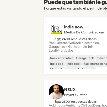
Puede que también le gu
Porque estás visitando el perfil de bl
indie now
Medios De Comunicación/Peri
&gt; 2400 respuestas dadas
Rock alternativo
Rock electrónico
Garage rock
Hip-hop
Indie folk
Escribir artículos
Rock alternativo
Garage rock
Indie f
Indie pop
Indie rock
Rap internaciona
Metal / Heavy metal
Pop rock
N3UX
Playlist Curator
&gt; 2800 respuestas dadas
Acid house
Ambiente
Chill out
Deep ho