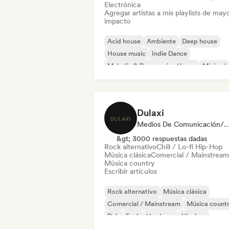
Electrónica
Agregar artistas a mis playlists de may
impacto
Acid house
Ambiente
Deep house
House music
Indie Dance
Melodic & Progressive House
Minimal
Organic House / Downtempo
Dulaxi
Medios De Comunicación/Peri
&gt; 3000 respuestas dadas
Rock alternativo
Chill / Lo-fi Hip-Hop
Música clásica
Comercial / Mainstream
Música country
Escribir artículos
Rock alternativo
Música clásica
Comercial / Mainstream
Música count
Dub
Funk
Hardcore
Hip-hop