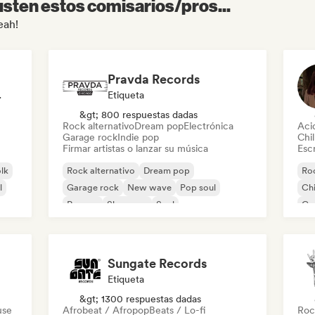
sten estos comisarios/pros...
eah!
Pravda Records
odista
Etiqueta
&gt; 800 respuestas dadas
Rock alternativo
Dream pop
Electrónica
Aci
Garage rock
Indie pop
Chil
Firmar artistas o lanzar su música
Escr
olk
Rock alternativo
Dream pop
Roc
l
Garage rock
New wave
Pop soul
Chi
Reggae
Shoegaze
Soul
Co
Di
Sungate Records
Etiqueta
&gt; 1300 respuestas dadas
use
Afrobeat / Afropop
Beats / Lo-fi
Roc