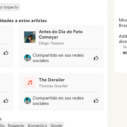
yor impacto
Mus
dades a estos artistas
Braz
Antes do Dia de Fato
Add 
Começar
dist
Diego Tavares
Ta
9
Compartido en sus redes
sociales
The Derailer
Thomas Guerlet
Compartido en sus redes
sociales
n
eño
Relajante
Romántico
Simple