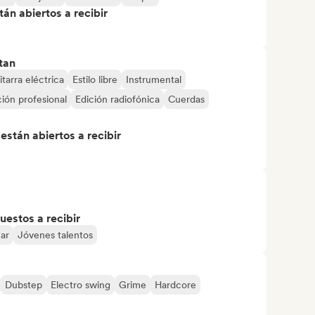
án abiertos a recibir
tan
tarra eléctrica
Estilo libre
Instrumental
ión profesional
Edición radiofónica
Cuerdas
stán abiertos a recibir
uestos a recibir
mar
Jóvenes talentos
Dubstep
Electro swing
Grime
Hardcore