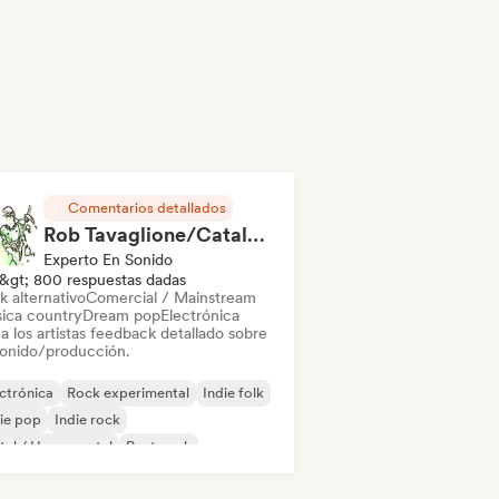
Comentarios detallados
Rob Tavaglione/Catalyst Recording
Experto En Sonido
&gt; 800 respuestas dadas
k alternativo
Comercial / Mainstream
ica country
Dream pop
Electrónica
a los artistas feedback detallado sobre
sonido/producción.
ctrónica
Rock experimental
Indie folk
ie pop
Indie rock
al / Heavy metal
Post punk
k & Roll / Rock clásico