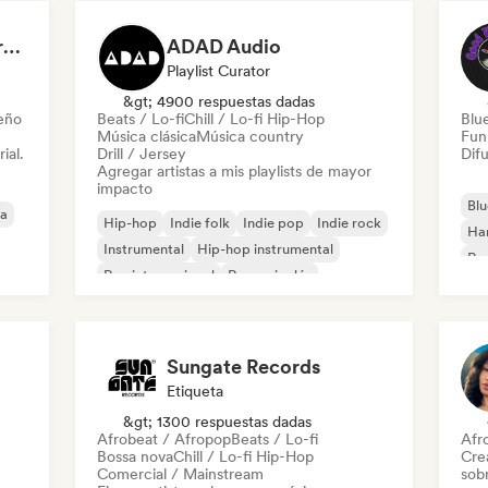
Dreamers Island Entertainment
ADAD Audio
Playlist Curator
&gt; 4900 respuestas dadas
leño
Beats / Lo-fi
Chill / Lo-fi Hip-Hop
Blu
Música clásica
Música country
Fun
ial.
Drill / Jersey
Difu
Agregar artistas a mis playlists de mayor
impacto
Blu
ca
Hip-hop
Indie folk
Indie pop
Indie rock
Ha
Instrumental
Hip-hop instrumental
Roc
Rap internacional
Rap en inglés
Roc
Sungate Records
Etiqueta
&gt; 1300 respuestas dadas
Afrobeat / Afropop
Beats / Lo-fi
Afr
Bossa nova
Chill / Lo-fi Hip-Hop
Cre
Comercial / Mainstream
sobr