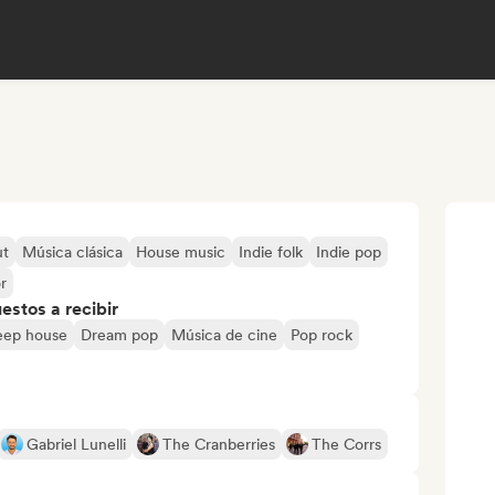
ut
Música clásica
House music
Indie folk
Indie pop
r
stos a recibir
eep house
Dream pop
Música de cine
Pop rock
Gabriel Lunelli
The Cranberries
The Corrs