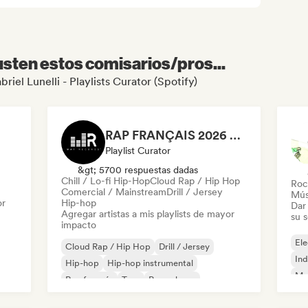
sten estos comisarios/pros...
briel Lunelli - Playlists Curator (Spotify)
RAP FRANÇAIS 2026 🔥🇫🇷 (Way Records)
Playlist Curator
&gt; 5700 respuestas dadas
Chill / Lo-fi Hip-Hop
Cloud Rap / Hip Hop
Roc
Comercial / Mainstream
Drill / Jersey
Mús
or
Hip-hop
Dar 
Agregar artistas a mis playlists de mayor
su 
impacto
Ele
Cloud Rap / Hip Hop
Drill / Jersey
Ind
Hip-hop
Hip-hop instrumental
Met
Rap francés
Trap
Pop urbano
Roc
Chill / Lo-fi Hip-Hop