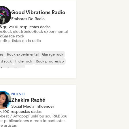
Good Vibrations Radio
Emisoras De Radio
&gt; 2900 respuestas dadas
es
Rock electrónico
Rock experimental
k
Garage rock
ndir artistas en la radio
es
Rock experimental
Garage rock
rd rock
Indie rock
Rock progresivo
k psicodélico
k & Roll / Rock clásico
NUEVO
Zhakira Razhé
Social Media Influencer
< 100 respuestas dadas
obeat / Afropop
Funk
Pop soul
R&B
Soul
ar publicaciones o reels impactantes
e artistas