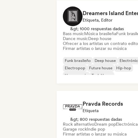
Etiqueta, Editor
&gt; 1000 respuestas dadas
Bass music
Música brasileña
Funk brasi
Dance music
Deep house
Ofrecer a los artistas un contrato editor
Firmar artistas o lanzar su música
Funk brasileño
Deep house
Electróni
Electropop
Future house
Hip-hop
House music
Tech House
Pravda Records
Etiqueta
&gt; 800 respuestas dadas
Rock alternativo
Dream pop
Electrónica
Garage rock
Indie pop
Firmar artistas o lanzar su música