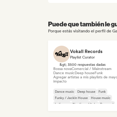
Puede que también le gu
Porque estás visitando el perfil de Ga
Vokall Records
Playlist Curator
&gt; 3500 respuestas dadas
Bossa nova
Comercial / Mainstream
Dance music
Deep house
Funk
Agregar artistas a mis playlists de may
impacto
Dance music
Deep house
Funk
Funky / Jackin House
House music
Indie pop
Nu-disco / Italo
Pop soul