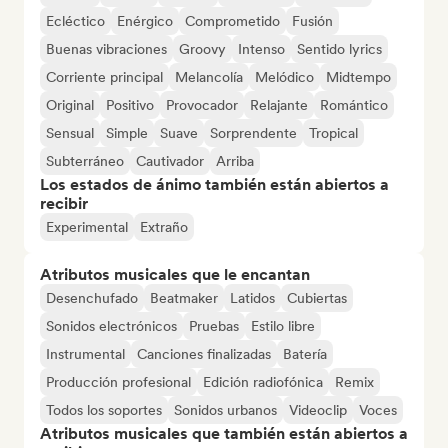
Ecléctico
Enérgico
Comprometido
Fusión
Buenas vibraciones
Groovy
Intenso
Sentido lyrics
Corriente principal
Melancolía
Melódico
Midtempo
Original
Positivo
Provocador
Relajante
Romántico
Sensual
Simple
Suave
Sorprendente
Tropical
Subterráneo
Cautivador
Arriba
Los estados de ánimo también están abiertos a
recibir
Experimental
Extraño
Atributos musicales que le encantan
Desenchufado
Beatmaker
Latidos
Cubiertas
Sonidos electrónicos
Pruebas
Estilo libre
Instrumental
Canciones finalizadas
Batería
Producción profesional
Edición radiofónica
Remix
Todos los soportes
Sonidos urbanos
Videoclip
Voces
Atributos musicales que también están abiertos a