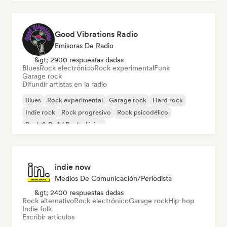
Good Vibrations Radio
Emisoras De Radio
&gt; 2900 respuestas dadas
Blues
Rock electrónico
Rock experimental
Funk
Garage rock
Difundir artistas en la radio
Blues
Rock experimental
Garage rock
Hard rock
Indie rock
Rock progresivo
Rock psicodélico
Rock & Roll / Rock clásico
indie now
Medios De Comunicación/Periodista
&gt; 2400 respuestas dadas
Rock alternativo
Rock electrónico
Garage rock
Hip-hop
Indie folk
Escribir artículos