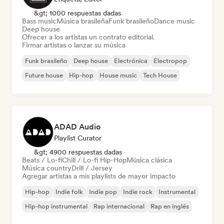
&gt; 1000 respuestas dadas
Bass music
Música brasileña
Funk brasileño
Dance music
Deep house
Ofrecer a los artistas un contrato editorial.
Firmar artistas o lanzar su música
Funk brasileño
Deep house
Electrónica
Electropop
Future house
Hip-hop
House music
Tech House
ADAD Audio
Playlist Curator
&gt; 4900 respuestas dadas
Beats / Lo-fi
Chill / Lo-fi Hip-Hop
Música clásica
Música country
Drill / Jersey
Agregar artistas a mis playlists de mayor impacto
Hip-hop
Indie folk
Indie pop
Indie rock
Instrumental
Hip-hop instrumental
Rap internacional
Rap en inglés