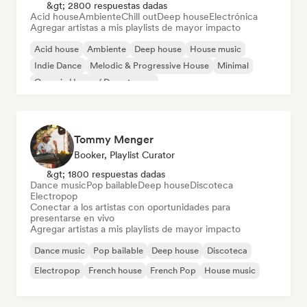
&gt; 2800 respuestas dadas
Acid house
Ambiente
Chill out
Deep house
Electrónica
Agregar artistas a mis playlists de mayor impacto
Acid house
Ambiente
Deep house
House music
Indie Dance
Melodic & Progressive House
Minimal
Organic House / Downtempo
Tommy Menger
Booker, Playlist Curator
&gt; 1800 respuestas dadas
Dance music
Pop bailable
Deep house
Discoteca
Electropop
Conectar a los artistas con oportunidades para
presentarse en vivo
Agregar artistas a mis playlists de mayor impacto
Dance music
Pop bailable
Deep house
Discoteca
Electropop
French house
French Pop
House music