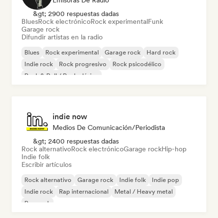
Emisoras De Radio
&gt; 2900 respuestas dadas
Blues
Rock electrónico
Rock experimental
Funk
Garage rock
Difundir artistas en la radio
Blues
Rock experimental
Garage rock
Hard rock
Indie rock
Rock progresivo
Rock psicodélico
Rock & Roll / Rock clásico
indie now
Medios De Comunicación/Periodista
&gt; 2400 respuestas dadas
Rock alternativo
Rock electrónico
Garage rock
Hip-hop
Indie folk
Escribir artículos
Rock alternativo
Garage rock
Indie folk
Indie pop
Indie rock
Rap internacional
Metal / Heavy metal
Pop rock