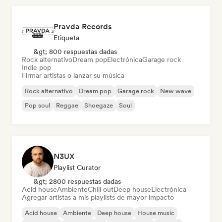
Pravda Records
Etiqueta
&gt; 800 respuestas dadas
Rock alternativo
Dream pop
Electrónica
Garage rock
Indie pop
Firmar artistas o lanzar su música
Rock alternativo
Dream pop
Garage rock
New wave
Pop soul
Reggae
Shoegaze
Soul
N3UX
Playlist Curator
&gt; 2800 respuestas dadas
Acid house
Ambiente
Chill out
Deep house
Electrónica
Agregar artistas a mis playlists de mayor impacto
Acid house
Ambiente
Deep house
House music