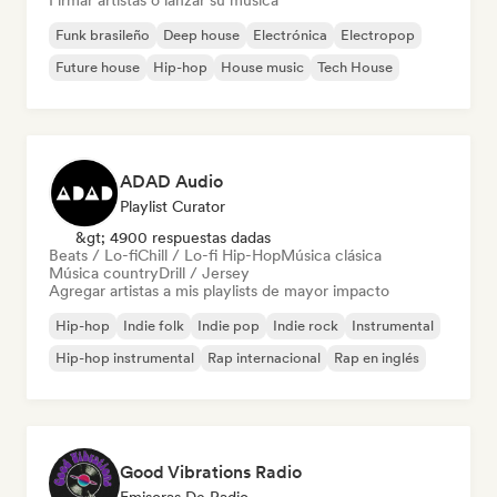
Firmar artistas o lanzar su música
Funk brasileño
Deep house
Electrónica
Electropop
Future house
Hip-hop
House music
Tech House
ADAD Audio
Playlist Curator
&gt; 4900 respuestas dadas
Beats / Lo-fi
Chill / Lo-fi Hip-Hop
Música clásica
Música country
Drill / Jersey
Agregar artistas a mis playlists de mayor impacto
Hip-hop
Indie folk
Indie pop
Indie rock
Instrumental
Hip-hop instrumental
Rap internacional
Rap en inglés
Good Vibrations Radio