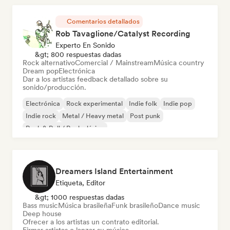
Comentarios detallados
Rob Tavaglione/Catalyst Recording
Experto En Sonido
&gt; 800 respuestas dadas
Rock alternativo
Comercial / Mainstream
Música country
Dream pop
Electrónica
Dar a los artistas feedback detallado sobre su
sonido/producción.
Electrónica
Rock experimental
Indie folk
Indie pop
Indie rock
Metal / Heavy metal
Post punk
Rock & Roll / Rock clásico
Dreamers Island Entertainment
Etiqueta, Editor
&gt; 1000 respuestas dadas
Bass music
Música brasileña
Funk brasileño
Dance music
Deep house
Ofrecer a los artistas un contrato editorial.