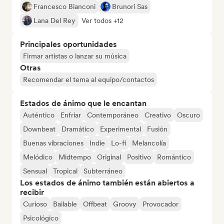
Francesco Bianconi
Brunori Sas
Lana Del Rey
Ver todos +12
Principales oportunidades
Firmar artistas o lanzar su música
Otras
Recomendar el tema al equipo/contactos
Estados de ánimo que le encantan
Auténtico
Enfriar
Contemporáneo
Creativo
Oscuro
Downbeat
Dramático
Experimental
Fusión
Buenas vibraciones
Indie
Lo-fi
Melancolía
Melódico
Midtempo
Original
Positivo
Romántico
Sensual
Tropical
Subterráneo
Los estados de ánimo también están abiertos a
recibir
Curioso
Bailable
Offbeat
Groovy
Provocador
Psicológico