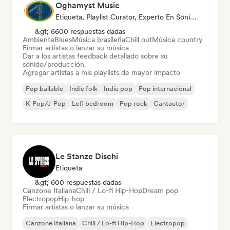
Oghamyst Music
Etiqueta, Playlist Curator, Experto En Sonido
&gt; 6600 respuestas dadas
Ambiente
Blues
Música brasileña
Chill out
Música country
Firmar artistas o lanzar su música
Dar a los artistas feedback detallado sobre su
sonido/producción.
Agregar artistas a mis playlists de mayor impacto
Pop bailable
Indie folk
Indie pop
Pop internacional
K-Pop/J-Pop
Lofi bedroom
Pop rock
Cantautor
Le Stanze Dischi
Etiqueta
&gt; 600 respuestas dadas
Canzone Italiana
Chill / Lo-fi Hip-Hop
Dream pop
Electropop
Hip-hop
Firmar artistas o lanzar su música
Canzone Italiana
Chill / Lo-fi Hip-Hop
Electropop