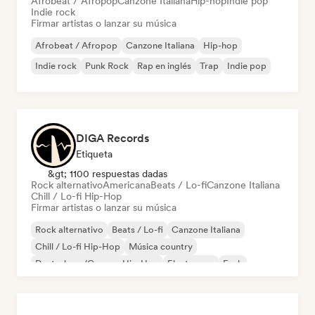
Afrobeat / Afropop
Canzone Italiana
Hip-hop
Indie pop
Indie rock
Firmar artistas o lanzar su música
Afrobeat / Afropop
Canzone Italiana
Hip-hop
Indie rock
Punk Rock
Rap en inglés
Trap
Indie pop
DIGA Records
Etiqueta
&gt; 1100 respuestas dadas
Rock alternativo
Americana
Beats / Lo-fi
Canzone Italiana
Chill / Lo-fi Hip-Hop
Firmar artistas o lanzar su música
Rock alternativo
Beats / Lo-fi
Canzone Italiana
Chill / Lo-fi Hip-Hop
Música country
Deutschrap/German Hip-Hop
Electropop
Funk