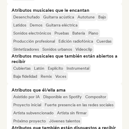
Atributos musicales que le encantan
Desenchufado
Guitarra acústica
Autotune
Bajo
Latidos
Demos
Guitarra eléctrica
Sonidos electrónicos
Pruebas
Batería
Piano
Producción profesional
Edición radiofónica
Cuerdas
Sintetizadores
Sonidos urbanos
Videoclip
Atributos musicales que también están abiertos a
recibir
Cubiertas
Latón
Explícito
Instrumental
Baja fidelidad
Remix
Voces
Atributos que él/ella ama
Asistido por IA
Disponible en Spotify
Compositor
Proyecto inicial
Fuerte presencia en las redes sociales
Artista subvencionado
Artista sin firmar
Próximo proyecto
Jóvenes talentos
Atributos que también están dispuestos a recibir