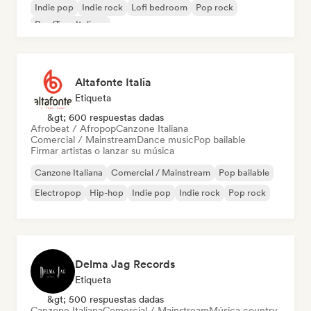
Indie pop
Indie rock
Lofi bedroom
Pop rock
Rap/Trap Italiano
Altafonte Italia
Etiqueta
&gt; 600 respuestas dadas
Afrobeat / Afropop
Canzone Italiana
Comercial / Mainstream
Dance music
Pop bailable
Firmar artistas o lanzar su música
Canzone Italiana
Comercial / Mainstream
Pop bailable
Electropop
Hip-hop
Indie pop
Indie rock
Pop rock
Delma Jag Records
Etiqueta
&gt; 500 respuestas dadas
Canzone Italiana
Comercial / Mainstream
Música country