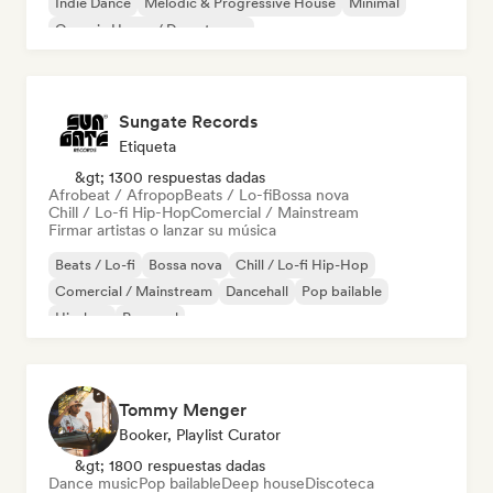
Indie Dance
Melodic & Progressive House
Minimal
Organic House / Downtempo
Sungate Records
Etiqueta
&gt; 1300 respuestas dadas
Afrobeat / Afropop
Beats / Lo-fi
Bossa nova
Chill / Lo-fi Hip-Hop
Comercial / Mainstream
Firmar artistas o lanzar su música
Beats / Lo-fi
Bossa nova
Chill / Lo-fi Hip-Hop
Comercial / Mainstream
Dancehall
Pop bailable
Hip-hop
Pop soul
Tommy Menger
Booker, Playlist Curator
&gt; 1800 respuestas dadas
Dance music
Pop bailable
Deep house
Discoteca