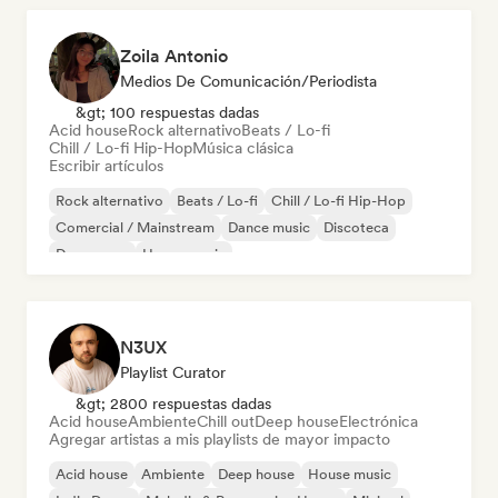
Zoila Antonio
Medios De Comunicación/Periodista
&gt; 100 respuestas dadas
Acid house
Rock alternativo
Beats / Lo-fi
Chill / Lo-fi Hip-Hop
Música clásica
Escribir artículos
Rock alternativo
Beats / Lo-fi
Chill / Lo-fi Hip-Hop
Comercial / Mainstream
Dance music
Discoteca
Dream pop
House music
N3UX
Playlist Curator
&gt; 2800 respuestas dadas
Acid house
Ambiente
Chill out
Deep house
Electrónica
Agregar artistas a mis playlists de mayor impacto
Acid house
Ambiente
Deep house
House music