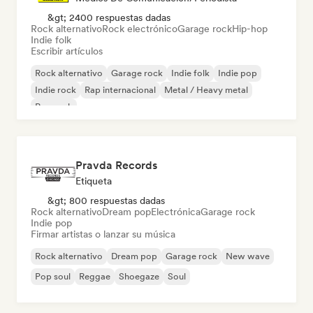
&gt; 2400 respuestas dadas
Rock alternativo
Rock electrónico
Garage rock
Hip-hop
Indie folk
Escribir artículos
Rock alternativo
Garage rock
Indie folk
Indie pop
Indie rock
Rap internacional
Metal / Heavy metal
Pop rock
Pravda Records
Etiqueta
&gt; 800 respuestas dadas
Rock alternativo
Dream pop
Electrónica
Garage rock
Indie pop
Firmar artistas o lanzar su música
Rock alternativo
Dream pop
Garage rock
New wave
Pop soul
Reggae
Shoegaze
Soul