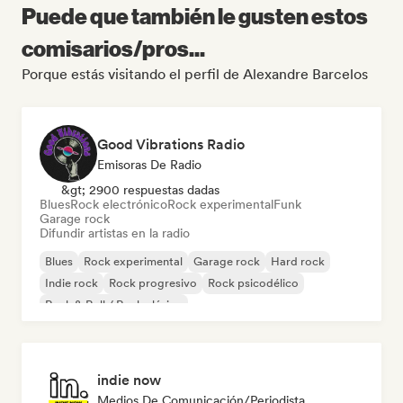
Puede que también le gusten estos
comisarios/pros...
Porque estás visitando el perfil de Alexandre Barcelos
Good Vibrations Radio
Emisoras De Radio
&gt; 2900 respuestas dadas
Blues
Rock electrónico
Rock experimental
Funk
Garage rock
Difundir artistas en la radio
Blues
Rock experimental
Garage rock
Hard rock
Indie rock
Rock progresivo
Rock psicodélico
Rock & Roll / Rock clásico
indie now
Medios De Comunicación/Periodista