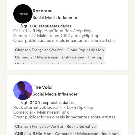
Rézeaux.
Social Media Influencer
&gt; 600 respuestas dadas
Chill / Lo-fi Hip-Hop
Cloud Rap / Hip Hop
Comercial / Mainstream
Drill / Jersey
Hip-hop
Crear publicaciones o reels impactantes sobre artistas
Chanson Française/Variété
Cloud Rap / Hip Hop
Comercial / Mainstream
Drill / Jersey
Hip-hop
Hip-hop instrumental
Rap en inglés
Rap francés
The Void
Social Media Influencer
&gt; 3400 respuestas dadas
Rock alternativo
Blues
Chill / Lo-fi Hip-Hop
Comercial / Mainstream
Funk
Crear publicaciones o reels impactantes sobre artistas
Chanson Française/Variété
Rock alternativo
Chill / Lo-fi Hip-Hop
Comercial / Mainstream
Indie pop