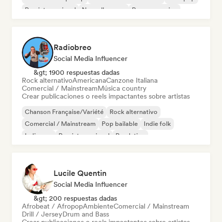
Pop internacional
Nouvelle scene
Pop progresivo
Radiobreo
Social Media Influencer
&gt; 1900 respuestas dadas
Rock alternativo
Americana
Canzone Italiana
Comercial / Mainstream
Música country
Crear publicaciones o reels impactantes sobre artistas
Chanson Française/Variété
Rock alternativo
Comercial / Mainstream
Pop bailable
Indie folk
Indie pop
Pop internacional
Pop latino
Lucile Quentin
Social Media Influencer
&gt; 200 respuestas dadas
Afrobeat / Afropop
Ambiente
Comercial / Mainstream
Drill / Jersey
Drum and Bass