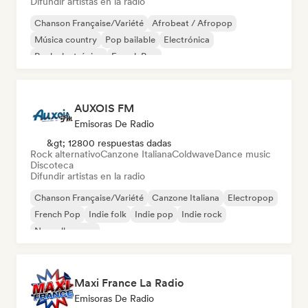
Difundir artistas en la radio
Chanson Française/Variété
Afrobeat / Afropop
Música country
Pop bailable
Electrónica
Rock electrónico
French Pop
Hard Dance / Hardcore / Hardstyle
AUXOIS FM
Emisoras De Radio
&gt; 12800 respuestas dadas
Rock alternativo
Canzone Italiana
Coldwave
Dance music
Discoteca
Difundir artistas en la radio
Chanson Française/Variété
Canzone Italiana
Electropop
French Pop
Indie folk
Indie pop
Indie rock
Nouvelle scene
Maxi France La Radio
Emisoras De Radio