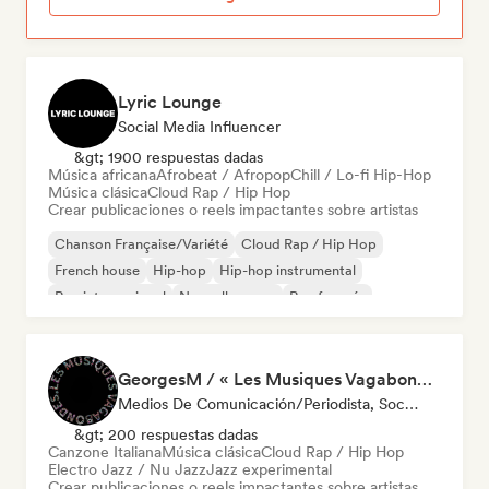
Lyric Lounge
Social Media Influencer
&gt; 1900 respuestas dadas
Música africana
Afrobeat / Afropop
Chill / Lo-fi Hip-Hop
Música clásica
Cloud Rap / Hip Hop
Crear publicaciones o reels impactantes sobre artistas
Chanson Française/Variété
Cloud Rap / Hip Hop
French house
Hip-hop
Hip-hop instrumental
Rap internacional
Nouvelle scene
Rap francés
GeorgesM / « Les Musiques Vagabondes » - Content Creator
Medios De Comunicación/Periodista, Social Media Influencer
&gt; 200 respuestas dadas
Canzone Italiana
Música clásica
Cloud Rap / Hip Hop
Electro Jazz / Nu Jazz
Jazz experimental
Crear publicaciones o reels impactantes sobre artistas