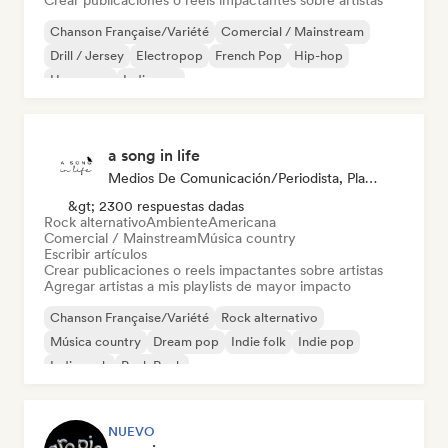
Crear publicaciones o reels impactantes sobre artistas
Chanson Française/Variété
Comercial / Mainstream
Drill / Jersey
Electropop
French Pop
Hip-hop
Hyperpop
Indie pop
a song in life
Medios De Comunicación/Periodista, Playlist Curator, Social Media Influencer
&gt; 2300 respuestas dadas
Rock alternativo
Ambiente
Americana
Comercial / Mainstream
Música country
Escribir artículos
Crear publicaciones o reels impactantes sobre artistas
Agregar artistas a mis playlists de mayor impacto
Chanson Française/Variété
Rock alternativo
Música country
Dream pop
Indie folk
Indie pop
Indie rock
Punk Rock
NUEVO