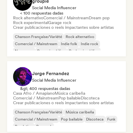
groupie
Social Media Influencer
< 100 respuestas dadas
Rock alternativo
Comercial / Mainstream
Dream pop
Rock experimental
Garage rock
Crear publicaciones o reels impactantes sobre artistas
Chanson Française/Variété
Rock alternativo
Comercial / Mainstream
Indie folk
Indie rock
New wave
Pop psicodélico
Rock psicodélico
Jorge Fernandez
Social Media Influencer
&gt; 400 respuestas dadas
Casa Afro / Amapiano
Música caribeña
Comercial / Mainstream
Pop bailable
Discoteca
Crear publicaciones o reels impactantes sobre artistas
Chanson Française/Variété
Música caribeña
Comercial / Mainstream
Pop bailable
Discoteca
Funk
Pop latino
Pop rock