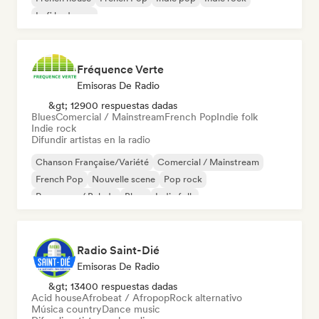
Lofi bedroom
Fréquence Verte
Emisoras De Radio
&gt; 12900 respuestas dadas
Blues
Comercial / Mainstream
French Pop
Indie folk
Indie rock
Difundir artistas en la radio
Chanson Française/Variété
Comercial / Mainstream
French Pop
Nouvelle scene
Pop rock
Pop suave / Balada
Blues
Indie folk
Radio Saint-Dié
Emisoras De Radio
&gt; 13400 respuestas dadas
Acid house
Afrobeat / Afropop
Rock alternativo
Música country
Dance music