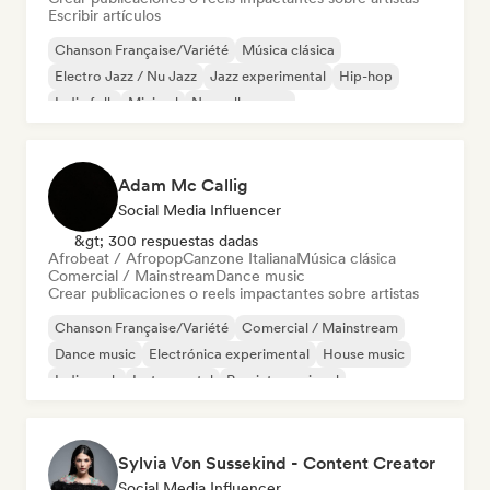
Escribir artículos
Chanson Française/Variété
Música clásica
Electro Jazz / Nu Jazz
Jazz experimental
Hip-hop
Indie folk
Minimal
Nouvelle scene
Adam Mc Callig
Social Media Influencer
&gt; 300 respuestas dadas
Afrobeat / Afropop
Canzone Italiana
Música clásica
Comercial / Mainstream
Dance music
Crear publicaciones o reels impactantes sobre artistas
Chanson Française/Variété
Comercial / Mainstream
Dance music
Electrónica experimental
House music
Indie rock
Instrumental
Pop internacional
Sylvia Von Sussekind - Content Creator
Social Media Influencer