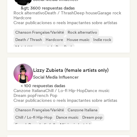
&gt; 3600 respuestas dadas
Rock alternativo
Death / Thrash
Deep house
Garage rock
Hardcore
Crear publicaciones o reels impactantes sobre artistas
Chanson Française/Variété
Rock alternativo
Death / Thrash
Hardcore
House music
Indie rock
Metal / Heavy metal
Pop Punk
Lizzy Zubieta (female artists only)
Social Media Influencer
< 100 respuestas dadas
Canzone Italiana
Chill / Lo-fi Hip-Hop
Dance music
Dream pop
French Pop
Crear publicaciones o reels impactantes sobre artistas
Chanson Française/Variété
Canzone Italiana
Chill / Lo-fi Hip-Hop
Dance music
Dream pop
French Pop
Indie folk
Música industrial