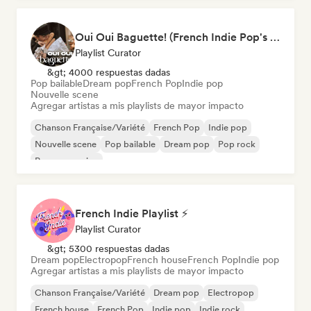
Oui Oui Baguette! (French Indie Pop's Finest)
Playlist Curator
&gt; 4000 respuestas dadas
Pop bailable
Dream pop
French Pop
Indie pop
Nouvelle scene
Agregar artistas a mis playlists de mayor impacto
Chanson Française/Variété
French Pop
Indie pop
Nouvelle scene
Pop bailable
Dream pop
Pop rock
Pop progresivo
French Indie Playlist ⚡
Playlist Curator
&gt; 5300 respuestas dadas
Dream pop
Electropop
French house
French Pop
Indie pop
Agregar artistas a mis playlists de mayor impacto
Chanson Française/Variété
Dream pop
Electropop
French house
French Pop
Indie pop
Indie rock