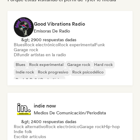
Good Vibrations Radio
Emisoras De Radio
&gt; 2900 respuestas dadas
Blues
Rock electrónico
Rock experimental
Funk
Garage rock
Difundir artistas en la radio
Blues
Rock experimental
Garage rock
Hard rock
Indie rock
Rock progresivo
Rock psicodélico
Rock & Roll / Rock clásico
indie now
Medios De Comunicación/Periodista
&gt; 2400 respuestas dadas
Rock alternativo
Rock electrónico
Garage rock
Hip-hop
Indie folk
Escribir artículos