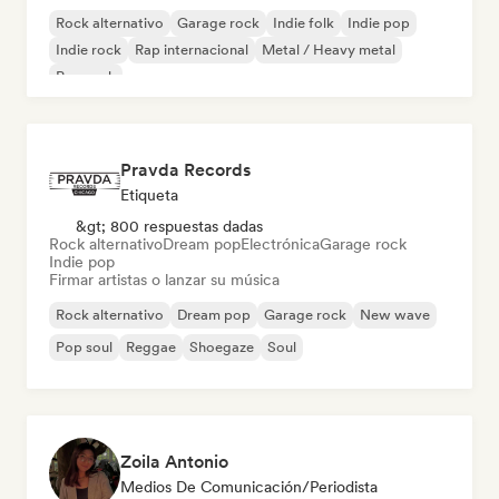
Rock alternativo
Garage rock
Indie folk
Indie pop
Indie rock
Rap internacional
Metal / Heavy metal
Pop rock
Pravda Records
Etiqueta
&gt; 800 respuestas dadas
Rock alternativo
Dream pop
Electrónica
Garage rock
Indie pop
Firmar artistas o lanzar su música
Rock alternativo
Dream pop
Garage rock
New wave
Pop soul
Reggae
Shoegaze
Soul
Zoila Antonio
Medios De Comunicación/Periodista