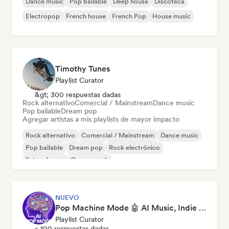
Dance music
Pop bailable
Deep house
Discoteca
Electropop
French house
French Pop
House music
Timothy Tunes
Playlist Curator
&gt; 300 respuestas dadas
Rock alternativo
Comercial / Mainstream
Dance music
Pop bailable
Dream pop
Agregar artistas a mis playlists de mayor impacto
Rock alternativo
Comercial / Mainstream
Dance music
Pop bailable
Dream pop
Rock electrónico
Future house
Garage rock
NUEVO
Pop Machine Mode 🤖 AI Music, Indie Pop & Dream Pop
Playlist Curator
< 100 respuestas dadas