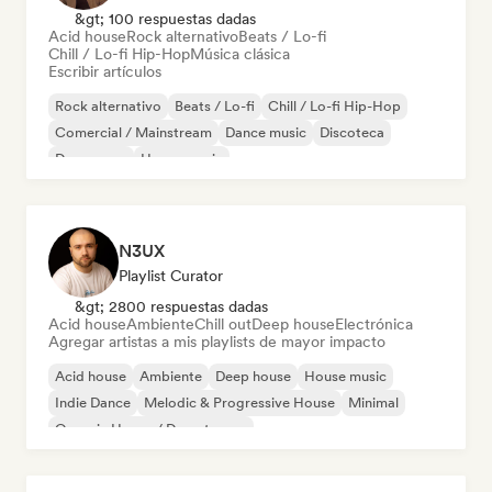
&gt; 100 respuestas dadas
Acid house
Rock alternativo
Beats / Lo-fi
Chill / Lo-fi Hip-Hop
Música clásica
Escribir artículos
Rock alternativo
Beats / Lo-fi
Chill / Lo-fi Hip-Hop
Comercial / Mainstream
Dance music
Discoteca
Dream pop
House music
N3UX
Playlist Curator
&gt; 2800 respuestas dadas
Acid house
Ambiente
Chill out
Deep house
Electrónica
Agregar artistas a mis playlists de mayor impacto
Acid house
Ambiente
Deep house
House music
Indie Dance
Melodic & Progressive House
Minimal
Organic House / Downtempo