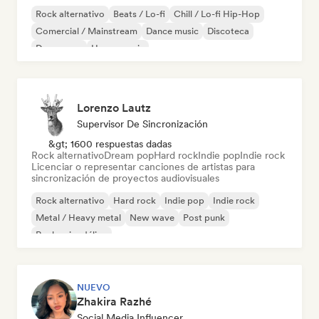
Rock alternativo
Beats / Lo-fi
Chill / Lo-fi Hip-Hop
Comercial / Mainstream
Dance music
Discoteca
Dream pop
House music
Lorenzo Lautz
Supervisor De Sincronización
&gt; 1600 respuestas dadas
Rock alternativo
Dream pop
Hard rock
Indie pop
Indie rock
Licenciar o representar canciones de artistas para
sincronización de proyectos audiovisuales
Rock alternativo
Hard rock
Indie pop
Indie rock
Metal / Heavy metal
New wave
Post punk
Rock psicodélico
NUEVO
Zhakira Razhé
Social Media Influencer