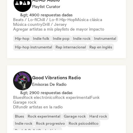
Playlist Curator
&gt; 4900 respuestas dadas
Beats / Lo-fi
Chill / Lo-fi Hip-Hop
Música clásica
Música country
Drill / Jersey
Agregar artistas a mis playlists de mayor impacto
Hip-hop
Indie folk
Indie pop
Indie rock
Instrumental
Hip-hop instrumental
Rap internacional
Rap en inglés
Good Vibrations Radio
Emisoras De Radio
&gt; 2900 respuestas dadas
Blues
Rock electrónico
Rock experimental
Funk
Garage rock
Difundir artistas en la radio
Blues
Rock experimental
Garage rock
Hard rock
Indie rock
Rock progresivo
Rock psicodélico
Rock & Roll / Rock clásico