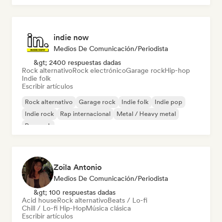
indie now
Medios De Comunicación/Periodista
&gt; 2400 respuestas dadas
Rock alternativo
Rock electrónico
Garage rock
Hip-hop
Indie folk
Escribir artículos
Rock alternativo
Garage rock
Indie folk
Indie pop
Indie rock
Rap internacional
Metal / Heavy metal
Pop rock
Zoila Antonio
Medios De Comunicación/Periodista
&gt; 100 respuestas dadas
Acid house
Rock alternativo
Beats / Lo-fi
Chill / Lo-fi Hip-Hop
Música clásica
Escribir artículos