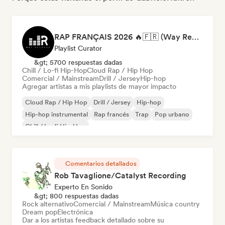
RAP FRANÇAIS 2026 🔥🇫🇷 (Way Records)
Playlist Curator
&gt; 5700 respuestas dadas
Chill / Lo-fi Hip-Hop
Cloud Rap / Hip Hop
Comercial / Mainstream
Drill / Jersey
Hip-hop
Agregar artistas a mis playlists de mayor impacto
Cloud Rap / Hip Hop
Drill / Jersey
Hip-hop
Hip-hop instrumental
Rap francés
Trap
Pop urbano
Chill / Lo-fi Hip-Hop
Comentarios detallados
Rob Tavaglione/Catalyst Recording
Experto En Sonido
&gt; 800 respuestas dadas
Rock alternativo
Comercial / Mainstream
Música country
Dream pop
Electrónica
Dar a los artistas feedback detallado sobre su