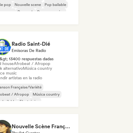
ie pop
Nouvelle scene
Pop bailable
eam pop
Pop rock
Pop progresivo
Radio Saint-Dié
Emisoras De Radio
&gt; 13400 respuestas dadas
d house
Afrobeat / Afropop
k alternativo
Música country
ce music
ndir artistas en la radio
nson Française/Variété
robeat / Afropop
Música country
 bailable
Electrónica
k electrónico
French Pop
d Dance / Hardcore / Hardstyle
Nouvelle Scène Française : Pop, Indie & Chanson Émergente