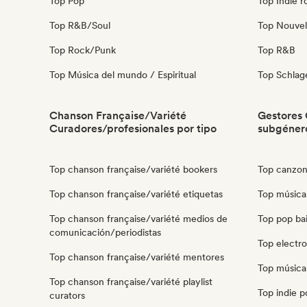
Top Pop
Top Indie r
Top R&B/Soul
Top Nouvel
Top Rock/Punk
Top R&B
Top Música del mundo / Espiritual
Top Schla
Chanson Française/Variété
Gestores 
Curadores/profesionales por tipo
subgéner
Top chanson française/variété bookers
Top canzone
Top chanson française/variété etiquetas
Top música
Top chanson française/variété medios de
Top pop bai
comunicación/periodistas
Top electr
Top chanson française/variété mentores
Top música
Top chanson française/variété playlist
Top indie p
curators