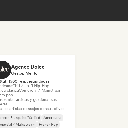
Agence Dolce
Gestor, Mentor
&gt; 1500 respuestas dadas
ricana
Chill / Lo-fi Hip-Hop
ica clásica
Comercial / Mainstream
am pop
esentar artistas y gestionar sus
eras.
a los artistas consejos constructivos
nson Française/Variété
Americana
mercial / Mainstream
French Pop