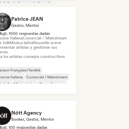
ie folk
Indie pop
Indie rock
 internacional
Patrice JEAN
Gestor, Mentor
&gt; 1000 respuestas dadas
zone Italiana
Comercial / Mainstream
e folk
Música latina
Nouvelle scene
esentar artistas y gestionar sus
eras.
a los artistas consejos constructivos
nson Française/Variété
zone Italiana
Comercial / Mainstream
ie folk
Música latina
Nouvelle scene
p rock
Reggae
Nótt Agency
Booker, Gestor, Mentor
&gt; 100 respuestas dadas