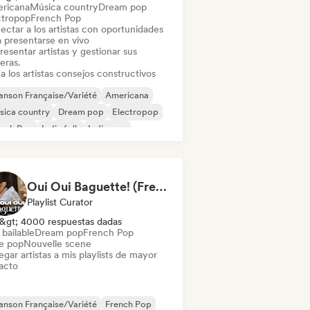
ricana
Música country
Dream pop
ctropop
French Pop
ectar a los artistas con oportunidades
a presentarse en vivo
esentar artistas y gestionar sus
eras.
a los artistas consejos constructivos
nson Française/Variété
Americana
sica country
Dream pop
Electropop
ench Pop
Indie folk
Indie pop
Oui Oui Baguette! (French Indie Pop's Finest)
Playlist Curator
&gt; 4000 respuestas dadas
bailable
Dream pop
French Pop
ie pop
Nouvelle scene
gar artistas a mis playlists de mayor
acto
nson Française/Variété
French Pop