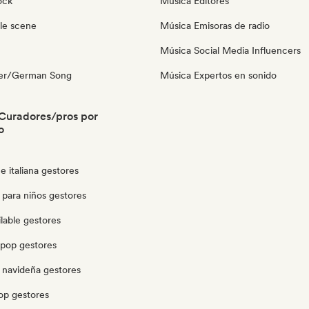
ock
Música Editores
le scene
Música Emisoras de radio
Música Social Media Influencers
ger/German Song
Música Expertos en sonido
Curadores/pros por
o
 italiana gestores
 para niños gestores
lable gestores
opop gestores
 navideña gestores
op gestores