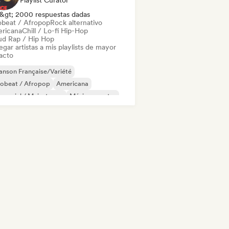
Playlist Curator
&gt; 2000 respuestas dadas
obeat / Afropop
Rock alternativo
ricana
Chill / Lo-fi Hip-Hop
ud Rap / Hip Hop
gar artistas a mis playlists de mayor
acto
nson Française/Variété
robeat / Afropop
Americana
mercial / Mainstream
Música country
 bailable
Electropop
French Pop