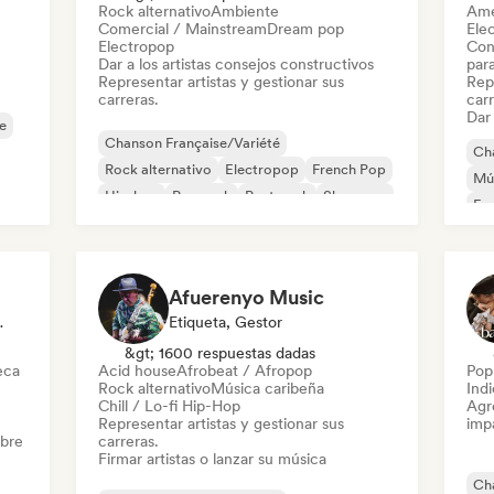
Rock alternativo
Ambiente
Ame
Comercial / Mainstream
Dream pop
Ele
Electropop
Con
Dar a los artistas consejos constructivos
par
Representar artistas y gestionar sus
Repr
carreras.
carr
Dar 
e
Chanson Française/Variété
Cha
Rock alternativo
Electropop
French Pop
Mú
Hip-hop
Pop rock
Post punk
Shoegaze
Fr
Afuerenyo Music
En Sonido
Etiqueta, Gestor
&gt; 1600 respuestas dadas
eca
Acid house
Afrobeat / Afropop
Pop 
Rock alternativo
Música caribeña
Ind
Chill / Lo-fi Hip-Hop
Agre
Representar artistas y gestionar sus
imp
obre
carreras.
Firmar artistas o lanzar su música
Cha