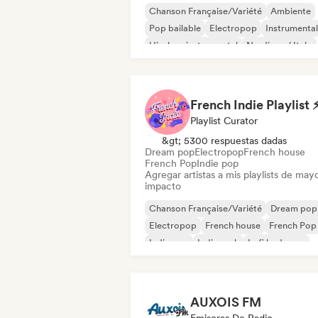
Chanson Française/Variété
Ambiente
Pop bailable
Electropop
Instrumental
Hip-hop instrumental
Nu-disco / Italo
Cantautor
French Indie Playlist 
Playlist Curator
&gt; 5300 respuestas dadas
Dream pop
Electropop
French house
French Pop
Indie pop
Agregar artistas a mis playlists de may
impacto
Chanson Française/Variété
Dream pop
Electropop
French house
French Pop
Indie pop
Indie rock
Lofi bedroom
AUXOIS FM