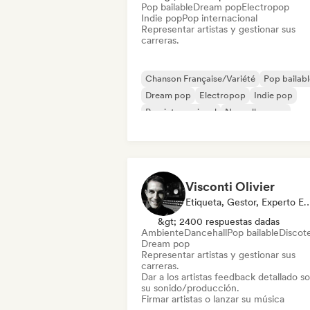
Pop bailable
Dream pop
Electropop
Indie pop
Pop internacional
Representar artistas y gestionar sus
carreras.
Chanson Française/Variété
Pop bailabl
Dream pop
Electropop
Indie pop
Pop internacional
Nouvelle scene
Cantautor
Visconti Olivier
Etiqueta, Gestor, Experto 
&gt; 2400 respuestas dadas
Ambiente
Dancehall
Pop bailable
Discot
Dream pop
Representar artistas y gestionar sus
carreras.
Dar a los artistas feedback detallado s
su sonido/producción.
Firmar artistas o lanzar su música