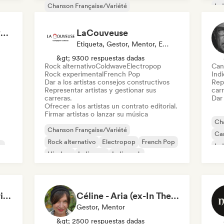
Chanson Française/Variété
Ind
Afrobeat / Afropop
Rock alternativo
Pop
Música cristiana
Nouvelle scene
Valentin Malfroy / inventa
LaCouveuse
Pop rock
Rap francés
Cantautor
Etiqueta, Gestor, Mentor, Editor
&gt; 9300 respuestas dadas
Rock alternativo
Coldwave
Electropop
Can
Rock experimental
French Pop
Indi
Dar a los artistas consejos constructivos
Repr
Representar artistas y gestionar sus
carr
carreras.
Dar 
Ofrecer a los artistas un contrato editorial.
Firmar artistas o lanzar su música
Cha
Chanson Française/Variété
Can
Rock alternativo
Electropop
French Pop
e
Ind
Hip-hop
Indie pop
Indie rock
Po
Nouvelle scene
François Olivier-Gouriou
Céline - Aria (ex-In The Sun Prod)
Gestor, Mentor
&gt; 2500 respuestas dadas