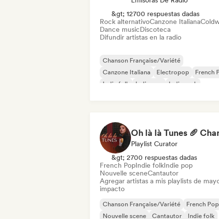
Emisoras De Radio
&gt; 12700 respuestas dadas
Rock alternativo
Canzone Italiana
Cold
Dance music
Discoteca
Difundir artistas en la radio
Chanson Française/Variété
Canzone Italiana
Electropop
French 
Indie folk
Indie pop
Indie rock
Nouvelle scene
Playlist Curator
&gt; 2700 respuestas dadas
French Pop
Indie folk
Indie pop
Nouvelle scene
Cantautor
Agregar artistas a mis playlists de may
impacto
Chanson Française/Variété
French Pop
Nouvelle scene
Cantautor
Indie folk