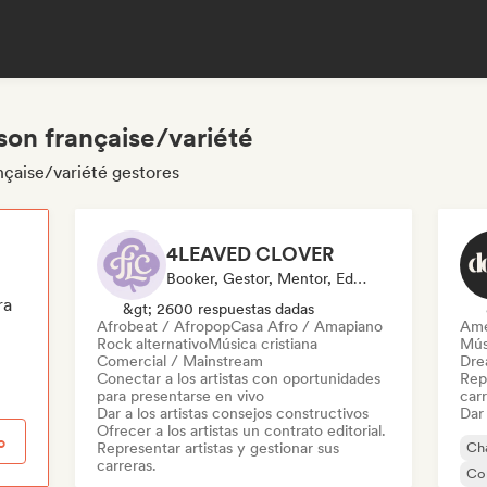
son française/variété
nçaise/variété gestores
4LEAVED CLOVER
Booker, Gestor, Mentor, Editor
ra
&gt; 2600 respuestas dadas
Afrobeat / Afropop
Casa Afro / Amapiano
Ame
Rock alternativo
Música cristiana
Mús
Comercial / Mainstream
Dre
Conectar a los artistas con oportunidades
Repr
para presentarse en vivo
carr
Dar a los artistas consejos constructivos
Dar 
Ofrecer a los artistas un contrato editorial.
o
Representar artistas y gestionar sus
Cha
carreras.
Co