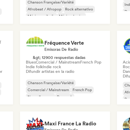
Chanson Française/Variété
Ind
Afrobeat / Afropop
Rock alternativo
Dr
Música caribeña
Música de cine
Indie folk
Indie pop
Música latina
⚡
Fréquence Verte
Emisoras De Radio
&gt; 12900 respuestas dadas
Blues
Comercial / Mainstream
French Pop
Aci
Indie folk
Indie rock
Roc
or
Difundir artistas en la radio
Dan
Difu
Chanson Française/Variété
Cha
Comercial / Mainstream
French Pop
Af
Nouvelle scene
Pop rock
Pop
Pop suave / Balada
Blues
Indie folk
Roc
Har
Maxi France La Radio