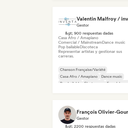
Gestor
&gt; 900 respuestas dadas
Casa Afro / Amapiano
Comercial / Mainstream
Dance music
Pop bailable
Discoteca
Representar artistas y gestionar sus
carreras.
Chanson Française/Variété
Casa Afro / Amapiano
Dance music
Pop bailable
Electropop
French hous
Hyperpop
Indie folk
Gestor
&gt; 2200 respuestas dadas