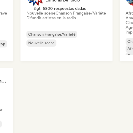
Emisoras De Radio
&gt; 5800 respuestas dadas
wave
Nouvelle scene
Chanson Française/Variété
Afr
Difundir artistas en la radio
Ame
Clo
Agre
imp
Chanson Française/Variété
Cha
Nouvelle scene
Pop
Af
Co
Pop
Oh là là Tunes 🥖 Chanson Française & Nouvelle Scène Française
or