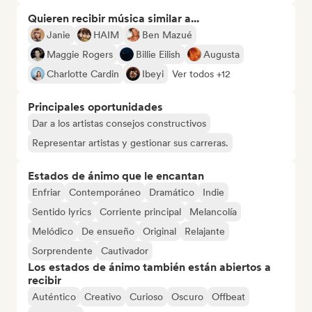
Quieren recibir música similar a...
Janie
HAIM
Ben Mazué
Maggie Rogers
Billie Eilish
Augusta
Charlotte Cardin
Ibeyi
Ver todos +12
Principales oportunidades
Dar a los artistas consejos constructivos
Representar artistas y gestionar sus carreras.
Estados de ánimo que le encantan
Enfriar
Contemporáneo
Dramático
Indie
Sentido lyrics
Corriente principal
Melancolía
Melódico
De ensueño
Original
Relajante
Sorprendente
Cautivador
Los estados de ánimo también están abiertos a
recibir
Auténtico
Creativo
Curioso
Oscuro
Offbeat