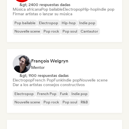
&gt; 2400 respuestas dadas
Música africana
Pop bailable
Electropop
Hip-hop
Indie pop
Firmar artistas o lanzar su música
Pop bailable
Electropop
Hip-hop
Indie pop
Nouvelle scene
Pop rock
Pop soul
Cantautor
François Welgryn
Mentor
&gt; 1100 respuestas dadas
Electropop
French Pop
Funk
Indie pop
Nouvelle scene
Dar a los artistas consejos constructivos
Electropop
French Pop
Funk
Indie pop
Nouvelle scene
Pop rock
Pop soul
R&B