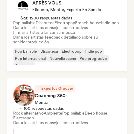
APRÈS VOUS
Etiqueta, Mentor, Experto En Sonido
&gt; 1900 respuestas dadas
Pop bailable
Discoteca
Electropop
French house
Indie pop
Dar a los artistas consejos constructivos
Firmar artistas o lanzar su música
Dar a los artistas feedback detallado sobre su
sonido/producción.
Pop bailable
Discoteca
Electropop
Indie pop
Pop internacional
Nouvelle scene
Pop progresivo
Cantautor
Expertos Groover
Coaching 360°
Mentor
< 100 respuestas dadas
Rock alternativo
Ambiente
Pop bailable
Deep house
Electropop
Dar a los artistas consejos constructivos