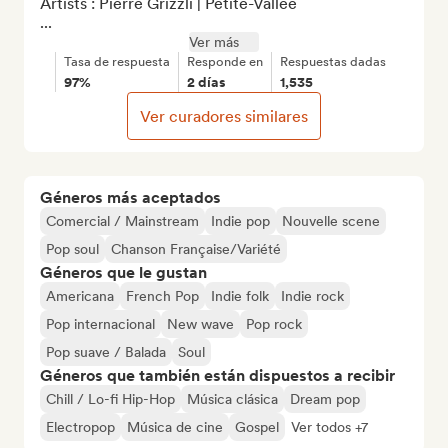
Artists : Pierre Grizzli | Petite-Vallée

...
Ver más
Tasa de respuesta
Responde en
Respuestas dadas
97%
2 días
1,535
Ver curadores similares
Géneros más aceptados
Comercial / Mainstream
Indie pop
Nouvelle scene
Pop soul
Chanson Française/Variété
Géneros que le gustan
Americana
French Pop
Indie folk
Indie rock
Pop internacional
New wave
Pop rock
Pop suave / Balada
Soul
Géneros que también están dispuestos a recibir
Chill / Lo-fi Hip-Hop
Música clásica
Dream pop
Electropop
Música de cine
Gospel
Ver todos +7