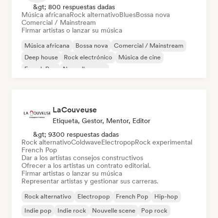
&gt; 800 respuestas dadas
Música africana
Rock alternativo
Blues
Bossa nova
Comercial / Mainstream
Firmar artistas o lanzar su música
Música africana
Bossa nova
Comercial / Mainstream
Deep house
Rock electrónico
Música de cine
French Pop
Nouvelle scene
LaCouveuse
Etiqueta, Gestor, Mentor, Editor
&gt; 9300 respuestas dadas
Rock alternativo
Coldwave
Electropop
Rock experimental
French Pop
Dar a los artistas consejos constructivos
Ofrecer a los artistas un contrato editorial.
Firmar artistas o lanzar su música
Representar artistas y gestionar sus carreras.
Rock alternativo
Electropop
French Pop
Hip-hop
Indie pop
Indie rock
Nouvelle scene
Pop rock