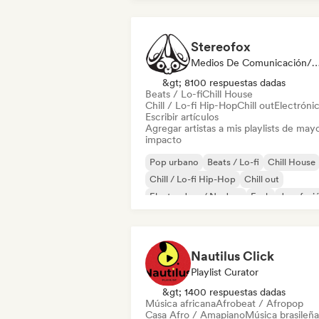
Stereofox
Medios De Comunicación/Periodista, Playlis
&gt; 8100 respuestas dadas
Beats / Lo-fi
Chill House
Chill / Lo-fi Hip-Hop
Chill out
Electróni
Escribir artículos
Agregar artistas a mis playlists de may
impacto
Pop urbano
Beats / Lo-fi
Chill House
Chill / Lo-fi Hip-Hop
Chill out
Electro Jazz / Nu Jazz
Funk
Jazz fusi
Nautilus Click
Playlist Curator
&gt; 1400 respuestas dadas
Música africana
Afrobeat / Afropop
Casa Afro / Amapiano
Música brasileña