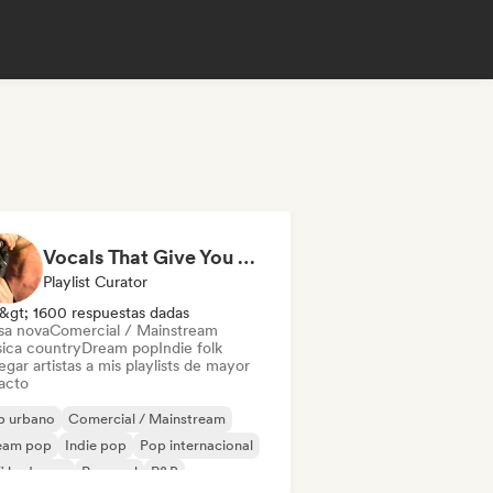
Vocals That Give You Chills
Playlist Curator
&gt; 1600 respuestas dadas
sa nova
Comercial / Mainstream
ica country
Dream pop
Indie folk
gar artistas a mis playlists de mayor
acto
p urbano
Comercial / Mainstream
eam pop
Indie pop
Pop internacional
fi bedroom
Pop soul
R&B