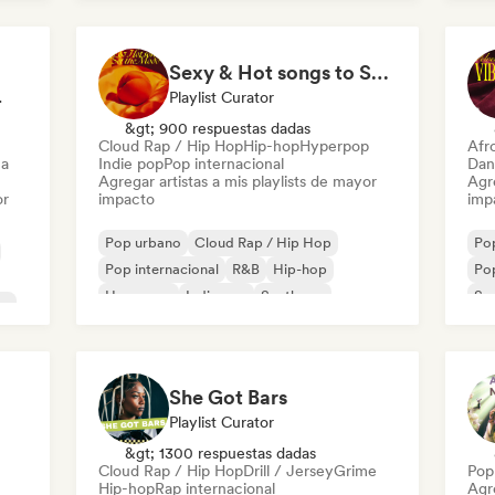
Sexy & Hot songs to Set the Mood 🥀 🥵
t Curator
Playlist Curator
&gt; 900 respuestas dadas
Cloud Rap / Hip Hop
Hip-hop
Hyperpop
Afr
ca
Indie pop
Pop internacional
Dan
Agregar artistas a mis playlists de mayor
Agre
or
impacto
imp
Pop urbano
Cloud Rap / Hip Hop
Po
Pop internacional
R&B
Hip-hop
Po
Hyperpop
Indie pop
Synthpop
So
ón
She Got Bars
Playlist Curator
&gt; 1300 respuestas dadas
Cloud Rap / Hip Hop
Drill / Jersey
Grime
Pop
Hip-hop
Rap internacional
Agre