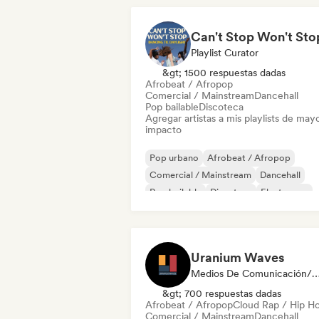
Playlist Curator
&gt; 1500 respuestas dadas
Afrobeat / Afropop
Comercial / Mainstream
Dancehall
Pop bailable
Discoteca
Agregar artistas a mis playlists de may
impacto
Pop urbano
Afrobeat / Afropop
Comercial / Mainstream
Dancehall
Pop bailable
Discoteca
Electropop
Pop internacional
Uranium Waves
Medios De Comunicación/Peri
&gt; 700 respuestas dadas
Afrobeat / Afropop
Cloud Rap / Hip H
Comercial / Mainstream
Dancehall