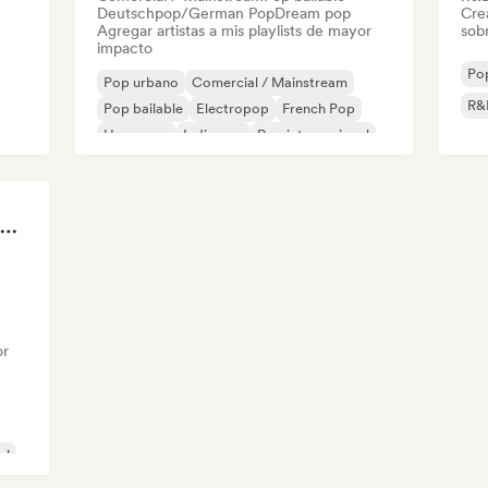
Deutschpop/German Pop
Dream pop
Cre
Agregar artistas a mis playlists de mayor
sobr
impacto
Po
Pop urbano
Comercial / Mainstream
R&
Pop bailable
Electropop
French Pop
Hyperpop
Indie pop
Pop internacional
FIFA Soundscapes: The Ultimate Soundtrack ⚽️ Festival Indie, Electropop & Dance Anthems
or
al