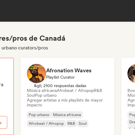
res/pros de Canadá
 urbano curators/pros
Afronation Waves
Playlist Curator
ra
&gt; 2100 respuestas dadas
Música africana
Afrobeat / Afropop
R&B
Bos
Soul
Pop urbano
Mús
Agregar artistas a mis playlists de mayor
Agre
impacto
imp
Pop urbano
Música africana
Po
Dr
o
Afrobeat / Afropop
R&B
Soul
Lo