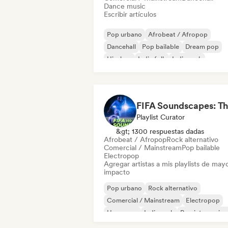
Dance music
Escribir artículos
Pop urbano
Afrobeat / Afropop
Dancehall
Pop bailable
Dream pop
Hip-hop
Indie folk
Indie rock
Playlist Curator
&gt; 1300 respuestas dadas
Afrobeat / Afropop
Rock alternativo
Comercial / Mainstream
Pop bailable
Electropop
Agregar artistas a mis playlists de may
impacto
Pop urbano
Rock alternativo
Comercial / Mainstream
Electropop
Hyperpop
Indie rock
Pop internacion
Pop rock