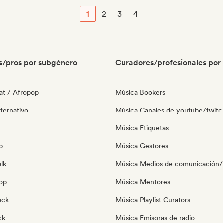
1
2
3
4
s/pros por subgénero
Curadores/profesionales por 
at / Afropop
Música Bookers
ternativo
Música Canales de youtube/twitc
Música Etiquetas
p
Música Gestores
olk
Música Medios de comunicación/P
pop
Música Mentores
ock
Música Playlist Curators
ck
Música Emisoras de radio