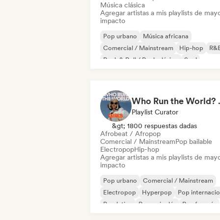
Música clásica
Agregar artistas a mis playlists de may
impacto
Pop urbano
Música africana
Comercial / Mainstream
Hip-hop
R&
Rock & Roll / Rock clásico
Soul
Afrobeat / Afropop
Who Run the World?
Playlist Curator
&gt; 1800 respuestas dadas
Afrobeat / Afropop
Comercial / Mainstream
Pop bailable
Electropop
Hip-hop
Agregar artistas a mis playlists de may
impacto
Pop urbano
Comercial / Mainstream
Electropop
Hyperpop
Pop internacio
Pop latino
Rap en inglés
Rap francés