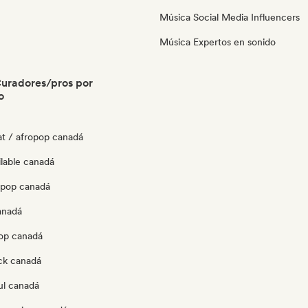
Música Social Media Influencers
Música Expertos en sonido
uradores/pros por
o
at / afropop canadá
ilable canadá
opop canadá
anadá
pop canadá
ck canadá
ul canadá