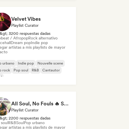
Velvet Vibes
Playlist Curator
&gt; 3200 respuestas dadas
obeat / Afropop
Rock alternativo
cehall
Dream pop
Indie pop
gar artistas a mis playlists de mayor
acto
p urbano
Indie pop
Nouvelle scene
p rock
Pop soul
R&B
Cantautor
ul
All Soul, No Fouls 🔥 Smooth Contemporary R&B & Neo Soul
Playlist Curator
&gt; 2200 respuestas dadas
 soul
R&B
Soul
Pop urbano
gar artistas a mis playlists de mayor