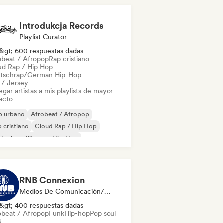
Introdukcja Records
Playlist Curator
&gt; 600 respuestas dadas
obeat / Afropop
Rap cristiano
ud Rap / Hip Hop
tschrap/German Hip-Hop
l / Jersey
gar artistas a mis playlists de mayor
acto
p urbano
Afrobeat / Afropop
 cristiano
Cloud Rap / Hip Hop
utschrap/German Hip-Hop
ll / Jersey
Funk
Grime
RNB Connexion
Medios De Comunicación/Periodista
&gt; 400 respuestas dadas
obeat / Afropop
Funk
Hip-hop
Pop soul
B