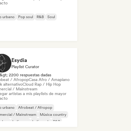
acto
p urbano
Pop soul
R&B
Soul
Esydia
Playlist Curator
&gt; 2200 respuestas dadas
obeat / Afropop
Casa Afro / Amapiano
k alternativo
Cloud Rap / Hip Hop
ercial / Mainstream
gar artistas a mis playlists de mayor
acto
p urbano
Afrobeat / Afropop
mercial / Mainstream
Música country
p-hop
Indie pop
Indie rock
R&B