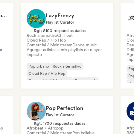
Can't Stop Won't Stop 🪩 Electropop, Dance-Pop & Nu Disco
LazyFrenzy
Playlist Curator
&gt; 8100 respuestas dadas
Rock alternativo
Chill out
Afr
Cloud Rap / Hip Hop
Clo
Comercial / Mainstream
Dance music
Deu
or
Agregar artistas a mis playlists de mayor
Dril
impacto
Agre
imp
Pop urbano
Rock alternativo
Po
Cloud Rap / Hip Hop
Rap
Comercial / Mainstream
Dance music
De
Electropop
Indie pop
Pop internacional
Dri
Pop Perfection
odista
Playlist Curator
&gt; 1700 respuestas dadas
op
Afrobeat / Afropop
Afr
Comercial / Mainstream
Pop bailable
R&