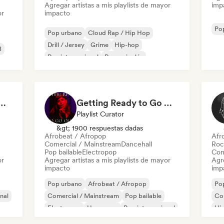
Agregar artistas a mis playlists de mayor
imp
or
impacto
Po
Pop urbano
Cloud Rap / Hip Hop
Drill / Jersey
Grime
Hip-hop
B
Rap internacional
Rap en inglés
Rap francés
 Girls! 🔥 Female Empowerment Pop & Girl-Power Anthems
Getting Ready to Go Out 🍒💋
Playlist Curator
&gt; 1900 respuestas dadas
Afrobeat / Afropop
Afr
Comercial / Mainstream
Dancehall
Roc
Pop bailable
Electropop
Com
or
Agregar artistas a mis playlists de mayor
Agre
impacto
imp
Pop urbano
Afrobeat / Afropop
Po
nal
Comercial / Mainstream
Pop bailable
Co
Electropop
Hyperpop
Pop internacional
Hi
Pop latino