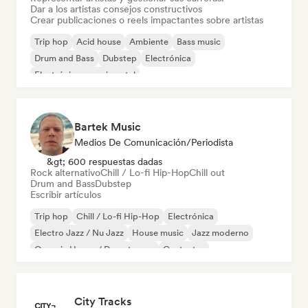
Dar a los artistas consejos constructivos
Crear publicaciones o reels impactantes sobre artistas
Trip hop
Acid house
Ambiente
Bass music
Drum and Bass
Dubstep
Electrónica
Electrónica experimental
Bartek Music
Medios De Comunicación/Periodista
&gt; 600 respuestas dadas
Rock alternativo
Chill / Lo-fi Hip-Hop
Chill out
Drum and Bass
Dubstep
Escribir artículos
Trip hop
Chill / Lo-fi Hip-Hop
Electrónica
Electro Jazz / Nu Jazz
House music
Jazz moderno
Organic House / Downtempo
Cantautor
City Tracks