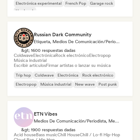
Electrónica experimental
French Pop
Garage rock
Hard rock
Russian Dark Community
Etiqueta, Medios De Comunicación/Periodista
&gt; 1600 respuestas dadas
Coldwave
Electrónica
Rock electrónico
Electropop
Música industrial
Escribir artículos
Firmar artistas o lanzar su música
Trip hop
Coldwave
Electrónica
Rock electrónico
Electropop
Música industrial
New wave
Post punk
ETN Vibes
Medios De Comunicación/Periodista, Mentor, Experto En Sonido
&gt; 1900 respuestas dadas
Acid house
Bass music
Chill House
Chill / Lo-fi Hip-Hop
Cloud Rap / Hip Hop