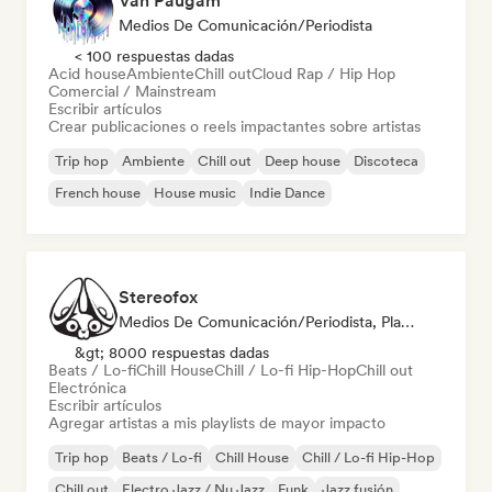
Van Paugam
Medios De Comunicación/Periodista
< 100 respuestas dadas
Acid house
Ambiente
Chill out
Cloud Rap / Hip Hop
Comercial / Mainstream
Escribir artículos
Crear publicaciones o reels impactantes sobre artistas
Trip hop
Ambiente
Chill out
Deep house
Discoteca
French house
House music
Indie Dance
Stereofox
Medios De Comunicación/Periodista, Playlist Curator
&gt; 8000 respuestas dadas
Beats / Lo-fi
Chill House
Chill / Lo-fi Hip-Hop
Chill out
Electrónica
Escribir artículos
Agregar artistas a mis playlists de mayor impacto
Trip hop
Beats / Lo-fi
Chill House
Chill / Lo-fi Hip-Hop
Chill out
Electro Jazz / Nu Jazz
Funk
Jazz fusión