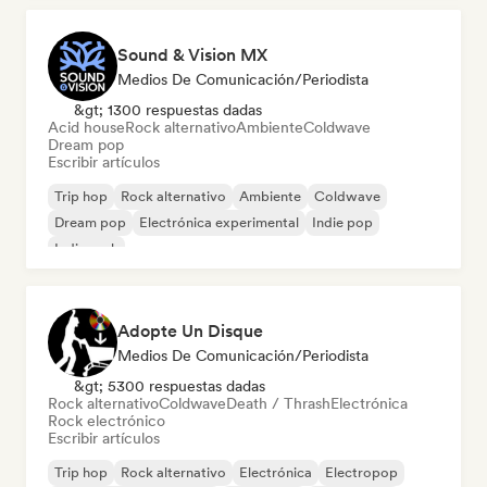
Sound & Vision MX
Medios De Comunicación/Periodista
&gt; 1300 respuestas dadas
Acid house
Rock alternativo
Ambiente
Coldwave
Dream pop
Escribir artículos
Trip hop
Rock alternativo
Ambiente
Coldwave
Dream pop
Electrónica experimental
Indie pop
Indie rock
Adopte Un Disque
Medios De Comunicación/Periodista
&gt; 5300 respuestas dadas
Rock alternativo
Coldwave
Death / Thrash
Electrónica
Rock electrónico
Escribir artículos
Trip hop
Rock alternativo
Electrónica
Electropop