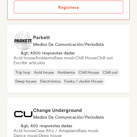
Regístrese
Parkett
Medios De Comunicación/Periodista
&gt; 4300 respuestas dadas
Acid house
Ambiente
Bass music
Chill House
Chill out
Escribir artículos
Trip hop
Acid house
Ambiente
Chill House
Chill out
Deep house
Electrónica
Funky / Jackin House
Change Underground
Medios De Comunicación/Periodista
&gt; 400 respuestas dadas
Acid house
Casa Afro / Amapiano
Bass music
Dance music
Deep house