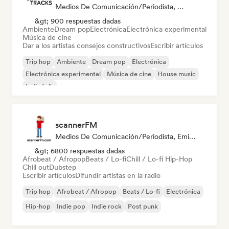
Medios De Comunicación/Periodista, Mentor
&gt; 900 respuestas dadas
Ambiente
Dream pop
Electrónica
Electrónica experimental
Música de cine
Dar a los artistas consejos constructivos
Escribir artículos
Trip hop
Ambiente
Dream pop
Electrónica
Electrónica experimental
Música de cine
House music
Indie folk
scannerFM
Medios De Comunicación/Periodista, Emisoras De Radio
&gt; 6800 respuestas dadas
Afrobeat / Afropop
Beats / Lo-fi
Chill / Lo-fi Hip-Hop
Chill out
Dubstep
Escribir artículos
Difundir artistas en la radio
Trip hop
Afrobeat / Afropop
Beats / Lo-fi
Electrónica
Hip-hop
Indie pop
Indie rock
Post punk