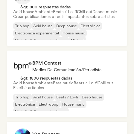
&gt; 800 respuestas dadas
Acid house
Ambiente
Beats / Lo-fi
Chill out
Dance music
Crear publicaciones o reels impactantes sobre artistas
Trip hop
Acid house
Deep house
Electrónica
Electrónica experimental
House music
Melodic & Progressive House
Minimal
BPM Contest
Medios De Comunicación/Periodista
&gt; 1800 respuestas dadas
Acid house
Ambiente
Bass music
Beats / Lo-fi
Chill out
Escribir artículos
Trip hop
Acid house
Beats / Lo-fi
Deep house
Electrónica
Electropop
House music
Melodic & Progressive House