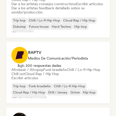
Dar a los artistas consejos constructivos
Escribir artículos
Dar a los artistas feedback detallado sobre su
sonido/producción.
Trip hop
Chill / Lo-fi Hip-Hop
Cloud Rap / Hip Hop
Dubstep
Future house
Hard Techno
Hip-hop
House music
RAPTV
Medios De Comunicación/Periodista
&gt; 200 respuestas dadas
Afrobeat / Afropop
Funk brasileño
Chill / Lo-fi Hip-Hop
Chill out
Cloud Rap / Hip Hop
Escribir artículos
Trip hop
Funk brasileño
Chill / Lo-fi Hip-Hop
Cloud Rap / Hip Hop
Drill / Jersey
Grime
Hip-hop
Hip-hop instrumental