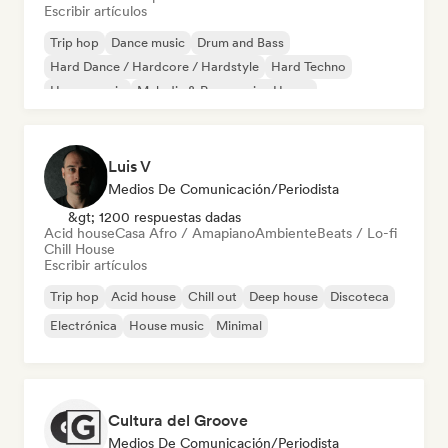
Escribir artículos
Trip hop
Dance music
Drum and Bass
Hard Dance / Hardcore / Hardstyle
Hard Techno
House music
Melodic & Progressive House
Melodic Techno
Luis V
Medios De Comunicación/Periodista
&gt; 1200 respuestas dadas
Acid house
Casa Afro / Amapiano
Ambiente
Beats / Lo-fi
Chill House
Escribir artículos
Trip hop
Acid house
Chill out
Deep house
Discoteca
Electrónica
House music
Minimal
Cultura del Groove
Medios De Comunicación/Periodista