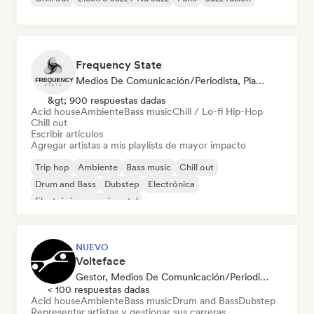
Frequency State
Medios De Comunicación/Periodista, Playlist Curator
&gt; 900 respuestas dadas
Acid house
Ambiente
Bass music
Chill / Lo-fi Hip-Hop
Chill out
Escribir artículos
Agregar artistas a mis playlists de mayor impacto
Trip hop
Ambiente
Bass music
Chill out
Drum and Bass
Dubstep
Electrónica
Electrónica experimental
NUEVO
Volteface
Gestor, Medios De Comunicación/Periodista, Mentor
< 100 respuestas dadas
Acid house
Ambiente
Bass music
Drum and Bass
Dubstep
Representar artistas y gestionar sus carreras.