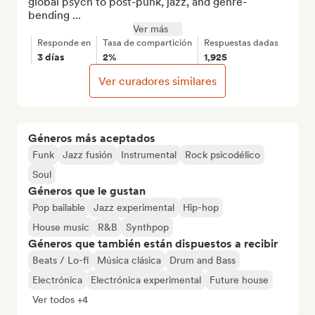
global psych to post-punk, jazz, and genre-
bending ...
Ver más
Responde en
Tasa de compartición
Respuestas dadas
3 días
2%
1,925
Ver curadores similares
Géneros más aceptados
Funk
Jazz fusión
Instrumental
Rock psicodélico
Soul
Géneros que le gustan
Pop bailable
Jazz experimental
Hip-hop
House music
R&B
Synthpop
Géneros que también están dispuestos a recibir
Beats / Lo-fi
Música clásica
Drum and Bass
Electrónica
Electrónica experimental
Future house
Ver todos +4