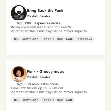
Bring Back the Funk
Playlist Curator
&gt; 1000 respuestas dadas
Bossa nova
Funk
Jazz fusión
Pop soul
R&B
Agregar artistas a mis playlists de mayor impacto
Funk
Jazz fusión
Pop soul
R&B
Soul
Bossa nova
Funk - Groovy music
Playlist Curator
&gt; 800 respuestas dadas
Funk
Jazz fusión
Pop soul
R&B
Soul
Agregar artistas a mis playlists de mayor impacto
Funk
Jazz fusión
Pop soul
R&B
Soul