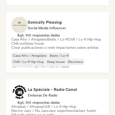
Sonically Pleasing
Social Media Influencer
&gt; 100 respuestas dadas
Casa Afro / Amapiano
Beats / Lo-fi
Chill / Lo-fi Hip-Hop
Chill out
Deep house
Crear publicaciones o reels impactantes sobre artistas
Casa Afro / Amapiano
Beats / Lo-fi
Chill / Lo-fi Hip-Hop
Deep house
Discoteca
House music
Nu-disco / Italo
R&B
La Spéciale - Radio Canut
Emisoras De Radio
&gt; 100 respuestas dadas
Afrobeat / Afropop
Chill / Lo-fi Hip-Hop
Electro Jazz / Nu Jazz
Jazz experimental
Jazz fusión
Difundir artistas en la radio