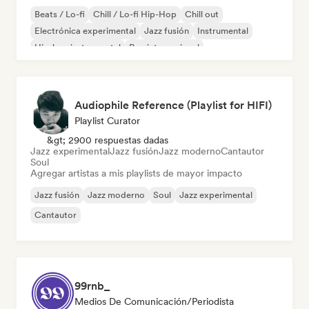
Beats / Lo-fi
Chill / Lo-fi Hip-Hop
Chill out
Electrónica experimental
Jazz fusión
Instrumental
Hip-hop instrumental
Rap internacional
Audiophile Reference (Playlist for HIFI)
Playlist Curator
&gt; 2900 respuestas dadas
Jazz experimental
Jazz fusión
Jazz moderno
Cantautor
Soul
Agregar artistas a mis playlists de mayor impacto
Jazz fusión
Jazz moderno
Soul
Jazz experimental
Cantautor
99rnb_
Medios De Comunicación/Periodista