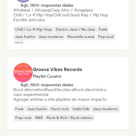
&gt; 1400 respuestas dadas
Afrobeat / Afropop
Casa Afro / Amapiano
Chill / Lo-fi Hip-Hop
Chill out
Cloud Rap / Hip Hop
Escribir artículos
Chill / Lo-fi Hip-Hop
Electro Jazz / Nu Jazz
Funk
Jazz fusión
Jazz moderno
Nouvelle scene
Pop soul
R&B
Groove Vibes Records
Playlist Curator
&gt; 1900 respuestas dadas
Rock alternativo
Blues
Discoteca
Rock electrónico
Jazz experimental
Agregar artistas a mis playlists de mayor impacto
Funk
Jazz fusión
Hard rock
Indie folk
Jazz moderno
Pop rock
R&B
Rock & Roll / Rock clásico