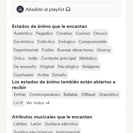
Añadido al playlist
Estados de ánimo que le encantan
Auténtico
Pegadizo
Creativo
Curioso
Oscuro
Excéntrico
Ecléctico
Enérgico
Comprometido
Experimental
Fusión
Buenas vibraciones
Groovy
Único
Indie
Corriente principal
Melódico
De ensueño
Original
Psicológico
Relajante
Cautivador
Arriba
Extraño
Los estados de ánimo también están abiertos a
recibir
Enfriar
Contemporáneo
Bailable
Offbeat
Dramático
Lo-fi
Ver todos +4
Atributos musicales que le encantan
Latidos
Latón
Guitarra eléctrica
Sonidos electrónicos
Instrumental