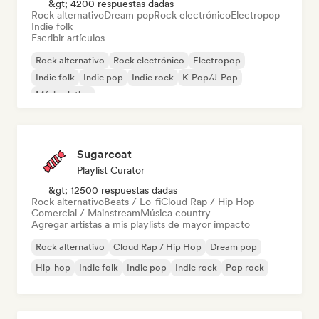
&gt; 4200 respuestas dadas
Rock alternativo
Dream pop
Rock electrónico
Electropop
Indie folk
Escribir artículos
Rock alternativo
Rock electrónico
Electropop
Indie folk
Indie pop
Indie rock
K-Pop/J-Pop
Música latina
Sugarcoat
Playlist Curator
&gt; 12500 respuestas dadas
Rock alternativo
Beats / Lo-fi
Cloud Rap / Hip Hop
Comercial / Mainstream
Música country
Agregar artistas a mis playlists de mayor impacto
Rock alternativo
Cloud Rap / Hip Hop
Dream pop
Hip-hop
Indie folk
Indie pop
Indie rock
Pop rock