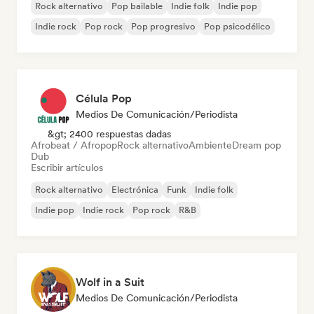
Rock alternativo
Pop bailable
Indie folk
Indie pop
Indie rock
Pop rock
Pop progresivo
Pop psicodélico
Célula Pop
Medios De Comunicación/Periodista
&gt; 2400 respuestas dadas
Afrobeat / Afropop
Rock alternativo
Ambiente
Dream pop
Dub
Escribir artículos
Rock alternativo
Electrónica
Funk
Indie folk
Indie pop
Indie rock
Pop rock
R&B
Wolf in a Suit
Medios De Comunicación/Periodista