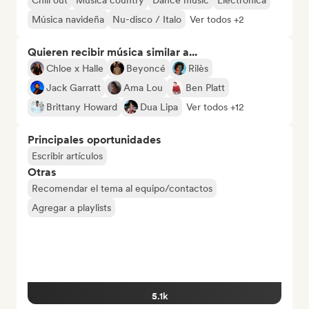
Chill out
Música country
Dance music
Electrónica
Música navideña
Nu-disco / Italo
Ver todos +2
Quieren recibir música similar a...
Chloe x Halle
Beyoncé
Rilès
Jack Garratt
Ama Lou
Ben Platt
Brittany Howard
Dua Lipa
Ver todos +12
Principales oportunidades
Escribir artículos
Otras
Recomendar el tema al equipo/contactos
Agregar a playlists
5.1k