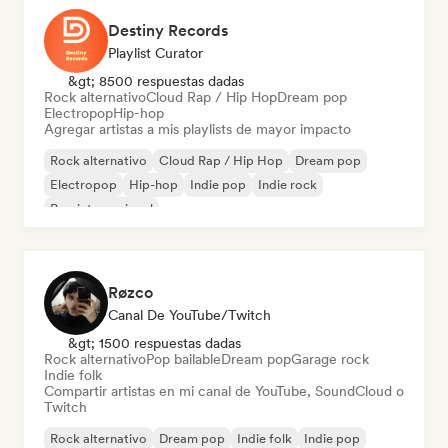
Destiny Records
Playlist Curator
&gt; 8500 respuestas dadas
Rock alternativo
Cloud Rap / Hip Hop
Dream pop
Electropop
Hip-hop
Agregar artistas a mis playlists de mayor impacto
Rock alternativo
Cloud Rap / Hip Hop
Dream pop
Electropop
Hip-hop
Indie pop
Indie rock
Pop internacional
Røzco
Canal De YouTube/Twitch
&gt; 1500 respuestas dadas
Rock alternativo
Pop bailable
Dream pop
Garage rock
Indie folk
Compartir artistas en mi canal de YouTube, SoundCloud o
Twitch
Rock alternativo
Dream pop
Indie folk
Indie pop