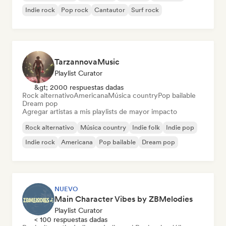
Indie rock
Pop rock
Cantautor
Surf rock
TarzannovaMusic
Playlist Curator
&gt; 2000 respuestas dadas
Rock alternativo
Americana
Música country
Pop bailable
Dream pop
Agregar artistas a mis playlists de mayor impacto
Rock alternativo
Música country
Indie folk
Indie pop
Indie rock
Americana
Pop bailable
Dream pop
NUEVO
Main Character Vibes by ZBMelodies
Playlist Curator
< 100 respuestas dadas