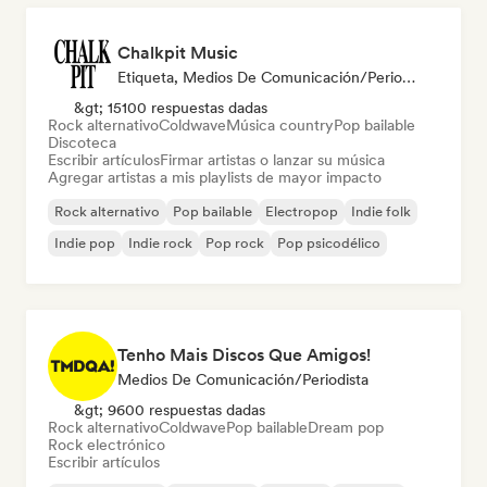
Chalkpit Music
Etiqueta, Medios De Comunicación/Periodista, Playlist Curator
&gt; 15100 respuestas dadas
Rock alternativo
Coldwave
Música country
Pop bailable
Discoteca
Escribir artículos
Firmar artistas o lanzar su música
Agregar artistas a mis playlists de mayor impacto
Rock alternativo
Pop bailable
Electropop
Indie folk
Indie pop
Indie rock
Pop rock
Pop psicodélico
Tenho Mais Discos Que Amigos!
Medios De Comunicación/Periodista
&gt; 9600 respuestas dadas
Rock alternativo
Coldwave
Pop bailable
Dream pop
Rock electrónico
Escribir artículos