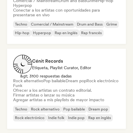
Comercial / Mainstream
Drum and Bass
Grime
Hip-hop
Hyperpop
Conectar a los artistas con oportunidades para
presentarse en vivo
Techno
Comercial / Mainstream
Drum and Bass
Grime
Hip-hop
Hyperpop
Rap en inglés
Rap francés
Cénit Records
Etiqueta, Playlist Curator, Editor
&gt; 3100 respuestas dadas
Rock alternativo
Pop bailable
Dream pop
Rock electrónico
Funk
Ofrecer a los artistas un contrato editorial.
Firmar artistas o lanzar su música
Agregar artistas a mis playlists de mayor impacto
Techno
Rock alternativo
Pop bailable
Dream pop
Rock electrónico
Indie folk
Indie pop
Rap en inglés