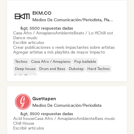
EKM.CO
Medios De Comunicación/Periodista, Playlist Curator
&gt; 5500 respuestas dadas
Casa Afro / Amapiano
Ambiente
Beats / Lo-fi
Chill out
Dance music
Escribir artículos
Crear publicaciones o reels impactantes sobre artistas
Agregar artistas a mis playlists de mayor impacto
Techno
Casa Afro / Amapiano
Pop bailable
Deep house
Drum and Bass
Dubstep
Hard Techno
Indie Dance
Guettapen
Medios De Comunicación/Periodista
&gt; 3500 respuestas dadas
Acid house
Casa Afro / Amapiano
Ambiente
Bass music
Chill House
Escribir artículos