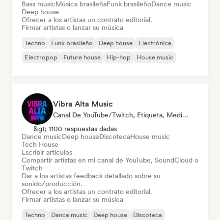
Bass music
Música brasileña
Funk brasileño
Dance music
Deep house
Ofrecer a los artistas un contrato editorial.
Firmar artistas o lanzar su música
Techno
Funk brasileño
Deep house
Electrónica
Electropop
Future house
Hip-hop
House music
Vibra Alta Music
Canal De YouTube/Twitch, Etiqueta, Medios De Comunicación/Periodista, Editor, Experto En Sonido
&gt; 1100 respuestas dadas
Dance music
Deep house
Discoteca
House music
Tech House
Escribir artículos
Compartir artistas en mi canal de YouTube, SoundCloud o
Twitch
Dar a los artistas feedback detallado sobre su
sonido/producción.
Ofrecer a los artistas un contrato editorial.
Firmar artistas o lanzar su música
Techno
Dance music
Deep house
Discoteca