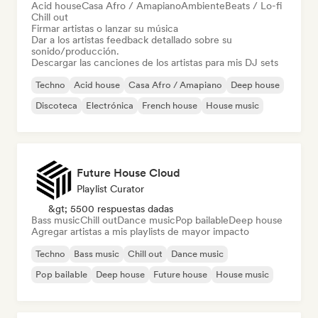
Acid house
Casa Afro / Amapiano
Ambiente
Beats / Lo-fi
Chill out
Firmar artistas o lanzar su música
Dar a los artistas feedback detallado sobre su
sonido/producción.
Descargar las canciones de los artistas para mis DJ sets
Techno
Acid house
Casa Afro / Amapiano
Deep house
Discoteca
Electrónica
French house
House music
Future House Cloud
Playlist Curator
&gt; 5500 respuestas dadas
Bass music
Chill out
Dance music
Pop bailable
Deep house
Agregar artistas a mis playlists de mayor impacto
Techno
Bass music
Chill out
Dance music
Pop bailable
Deep house
Future house
House music