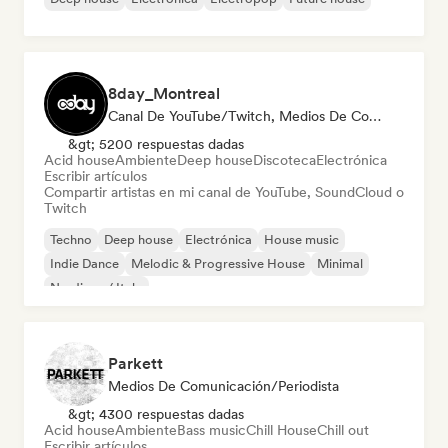
8day_Montreal
Canal De YouTube/Twitch, Medios De Comunicación/Periodista
&gt; 5200 respuestas dadas
Acid house
Ambiente
Deep house
Discoteca
Electrónica
Escribir artículos
Compartir artistas en mi canal de YouTube, SoundCloud o
Twitch
Techno
Deep house
Electrónica
House music
Indie Dance
Melodic & Progressive House
Minimal
Nu-disco / Italo
Parkett
Medios De Comunicación/Periodista
&gt; 4300 respuestas dadas
Acid house
Ambiente
Bass music
Chill House
Chill out
Escribir artículos