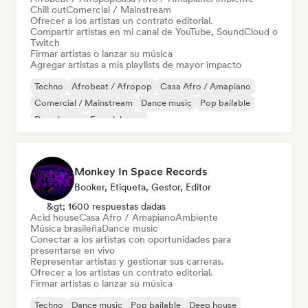
Chill out
Comercial / Mainstream
Ofrecer a los artistas un contrato editorial.
Compartir artistas en mi canal de YouTube, SoundCloud o
Twitch
Firmar artistas o lanzar su música
Agregar artistas a mis playlists de mayor impacto
Techno
Afrobeat / Afropop
Casa Afro / Amapiano
Comercial / Mainstream
Dance music
Pop bailable
Deep house
French house
Monkey In Space Records
Booker, Etiqueta, Gestor, Editor
&gt; 1600 respuestas dadas
Acid house
Casa Afro / Amapiano
Ambiente
Música brasileña
Dance music
Conectar a los artistas con oportunidades para
presentarse en vivo
Representar artistas y gestionar sus carreras.
Ofrecer a los artistas un contrato editorial.
Firmar artistas o lanzar su música
Techno
Dance music
Pop bailable
Deep house