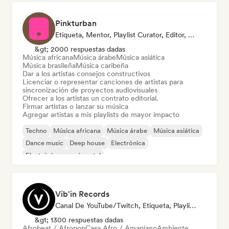
Pinkturban
Etiqueta, Mentor, Playlist Curator, Editor, Supervisor De Sincronización
&gt; 2000 respuestas dadas
Música africana
Música árabe
Música asiática
Música brasileña
Música caribeña
Dar a los artistas consejos constructivos
Licenciar o representar canciones de artistas para
sincronización de proyectos audiovisuales
Ofrecer a los artistas un contrato editorial.
Firmar artistas o lanzar su música
Agregar artistas a mis playlists de mayor impacto
Techno
Música africana
Música árabe
Música asiática
Dance music
Deep house
Electrónica
Electrónica experimental
Vib'in Records
Canal De YouTube/Twitch, Etiqueta, Playlist Curator, Editor
&gt; 1300 respuestas dadas
Afrobeat / Afropop
Casa Afro / Amapiano
Ambiente