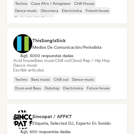
Techno
Casa Afro / Amapiano
Chill House
Dance music
Discoteca
Electrónica
French house
Funky / Jackin House
ThisSongIsSick
Medios De Comunicación/Periodista
&gt; 3000 respuestas dadas
Acid house
Bass music
Chill out
Cloud Rap / Hip Hop
Dance music
Escribir artículos
Techno
Bass music
Chill out
Dance music
Drum and Bass
Dubstep
Electrónica
Future house
Sincopat / AFFKT
Etiqueta, Selected DJ, Experto En Sonido
&gt; 600 respuestas dadas