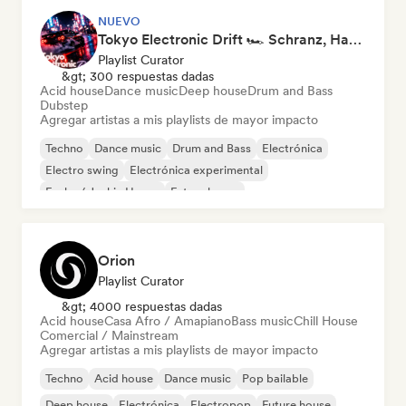
NUEVO
Tokyo Electronic Drift 🏎️ Schranz, Hard Techno & Anime EDM
Playlist Curator
&gt; 300 respuestas dadas
Acid house
Dance music
Deep house
Drum and Bass
Dubstep
Agregar artistas a mis playlists de mayor impacto
Techno
Dance music
Drum and Bass
Electrónica
Electro swing
Electrónica experimental
Funky / Jackin House
Future house
Orion
Playlist Curator
&gt; 4000 respuestas dadas
Acid house
Casa Afro / Amapiano
Bass music
Chill House
Comercial / Mainstream
Agregar artistas a mis playlists de mayor impacto
Techno
Acid house
Dance music
Pop bailable
Deep house
Electrónica
Electropop
Future house