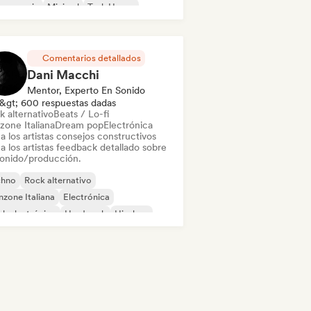
use music
Minimal
Tech House
Comentarios detallados
Dani Macchi
Mentor, Experto En Sonido
&gt; 600 respuestas dadas
k alternativo
Beats / Lo-fi
zone Italiana
Dream pop
Electrónica
a los artistas consejos constructivos
a los artistas feedback detallado sobre
sonido/producción.
chno
Rock alternativo
zone Italiana
Electrónica
k electrónico
Hard rock
Hip-hop
ie rock