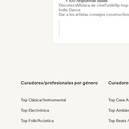
< 100 respuestas dadas
Discoteca
Música de cine
Funk
Hip-hop
Indie Dance
Dar a los artistas consejos constructivo
Curadores/profesionales por género
Curadore
Top Clásica/Instrumental
Top Casa A
Top Electrónica
Top Ambie
Top Folk/Acústica
Top Beats /