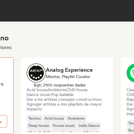
hno
tores
Analog Experience
Mentor, Playlist Curator
ra
&gt; 2100 respuestas dadas
Acid house
Ambiente
Chill House
Cas
Dance music
Pop bailable
Chi
Dar a los artistas consejos constructivos
Rap 
Agregar artistas a mis playlists de mayor
Dar 
impacto
Agre
imp
Techno
Acid house
Ambiente
o
Te
Deep house
House music
Indie Dance
Roc
Melodic & Progressive House
Minimal