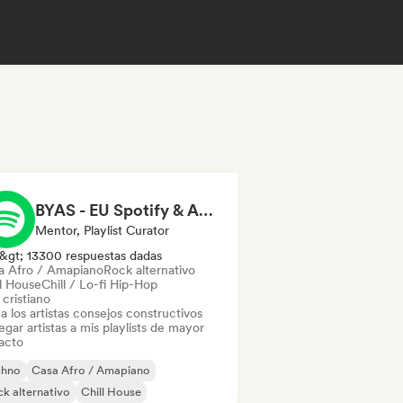
BYAS - EU Spotify & Apple Music Playlists
Mentor, Playlist Curator
&gt; 13300 respuestas dadas
a Afro / Amapiano
Rock alternativo
ll House
Chill / Lo-fi Hip-Hop
cristiano
a los artistas consejos constructivos
gar artistas a mis playlists de mayor
acto
chno
Casa Afro / Amapiano
k alternativo
Chill House