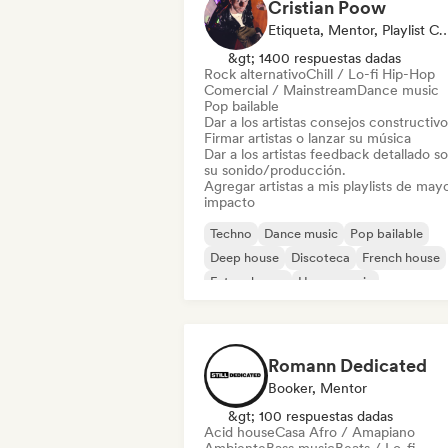
Cristian Poow
Etiqueta, Mentor, Playlist Curator, Exp
&gt; 1400 respuestas dadas
Rock alternativo
Chill / Lo-fi Hip-Hop
Comercial / Mainstream
Dance music
Pop bailable
Dar a los artistas consejos constructivo
Firmar artistas o lanzar su música
Dar a los artistas feedback detallado s
su sonido/producción.
Agregar artistas a mis playlists de may
impacto
Techno
Dance music
Pop bailable
Deep house
Discoteca
French house
Future house
House music
Romann Dedicated
Booker, Mentor
&gt; 100 respuestas dadas
Acid house
Casa Afro / Amapiano