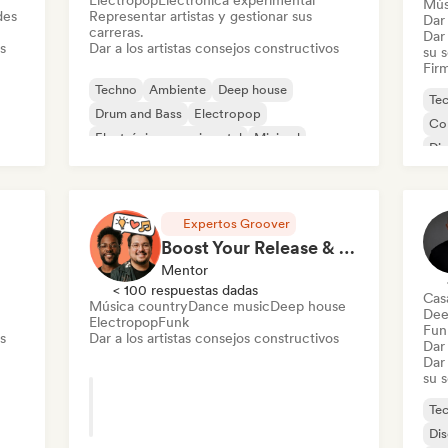
Electropop
Electrónica experimental
Mús
des
Representar artistas y gestionar sus
Dar 
carreras.
Dar 
s
Dar a los artistas consejos constructivos
su 
Firm
Techno
Ambiente
Deep house
Te
Drum and Bass
Electropop
Co
Electrónica experimental
Minimal
Di
Organic House / Downtempo
Expertos Groover
Boost Your Release & Streams in a 1hr Coaching Session
Mentor
< 100 respuestas dadas
Cas
Música country
Dance music
Deep house
Dee
Electropop
Funk
Fun
s
Dar a los artistas consejos constructivos
Dar 
Dar 
su 
Te
Di