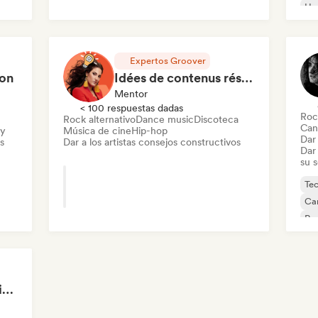
Ho
Expertos Groover
ion
Idées de contenus réseaux sociaux
Mentor
< 100 respuestas dadas
Roc
Rock alternativo
Dance music
Discoteca
Can
ry
Música de cine
Hip-hop
Dar 
s
Dar a los artistas consejos constructivos
Dar 
su 
Te
Can
Roc
Ind
Improve Your Music in a 90min Coaching Session