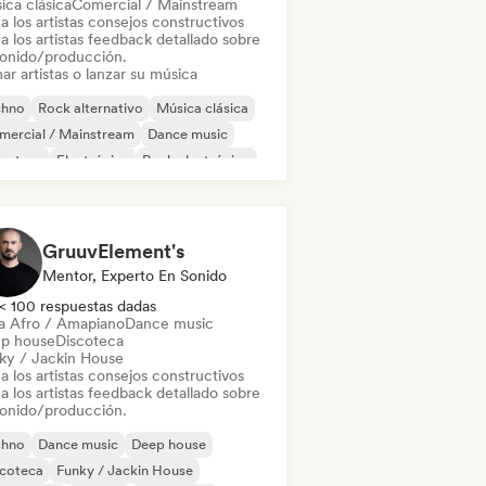
ica clásica
Comercial / Mainstream
a los artistas consejos constructivos
a los artistas feedback detallado sobre
sonido/producción.
ar artistas o lanzar su música
chno
Rock alternativo
Música clásica
mercial / Mainstream
Dance music
scoteca
Electrónica
Rock electrónico
GruuvElement's
Mentor, Experto En Sonido
< 100 respuestas dadas
a Afro / Amapiano
Dance music
p house
Discoteca
ky / Jackin House
a los artistas consejos constructivos
a los artistas feedback detallado sobre
sonido/producción.
chno
Dance music
Deep house
scoteca
Funky / Jackin House