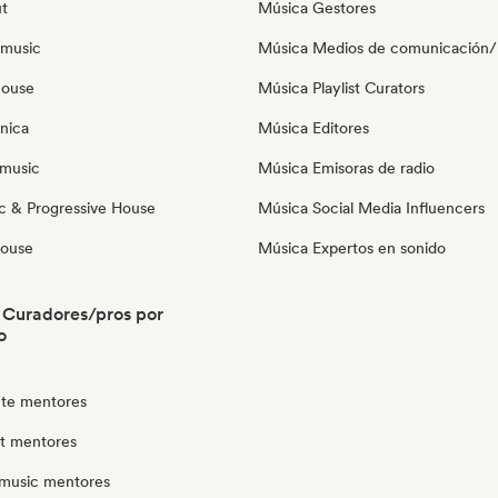
ut
Música Gestores
 music
Música Medios de comunicación/P
house
Música Playlist Curators
nica
Música Editores
music
Música Emisoras de radio
c & Progressive House
Música Social Media Influencers
House
Música Expertos en sonido
 Curadores/pros por
o
te mentores
ut mentores
music mentores