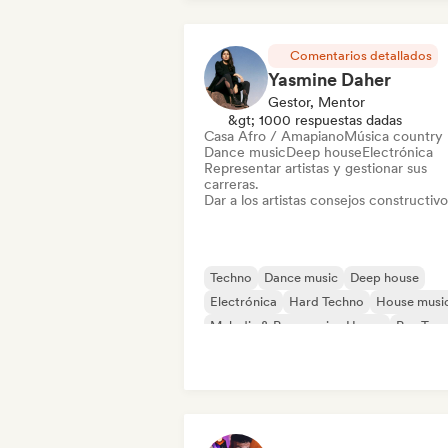
Comentarios detallados
Yasmine Daher
Gestor, Mentor
&gt; 1000 respuestas dadas
Casa Afro / Amapiano
Música country
Dance music
Deep house
Electrónica
Representar artistas y gestionar sus
carreras.
Dar a los artistas consejos constructivo
Techno
Dance music
Deep house
Electrónica
Hard Techno
House musi
Melodic & Progressive House
Psy-Tran