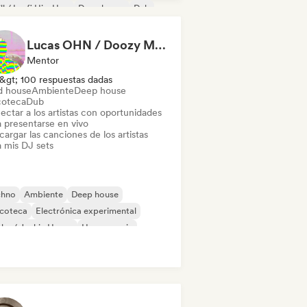
ll / Lo-fi Hip-Hop
Deep house
Dub
ctrónica
Lucas OHN / Doozy Magazine
Mentor
&gt; 100 respuestas dadas
d house
Ambiente
Deep house
coteca
Dub
ectar a los artistas con oportunidades
a presentarse en vivo
argar las canciones de los artistas
a mis DJ sets
chno
Ambiente
Deep house
scoteca
Electrónica experimental
ky / Jackin House
House music
disco / Italo