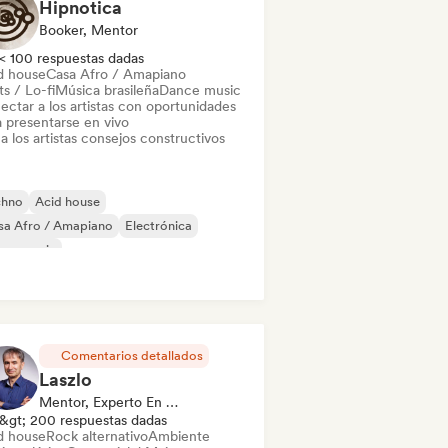
Hipnotica
Booker, Mentor
< 100 respuestas dadas
d house
Casa Afro / Amapiano
s / Lo-fi
Música brasileña
Dance music
ectar a los artistas con oportunidades
a presentarse en vivo
a los artistas consejos constructivos
chno
Acid house
sa Afro / Amapiano
Electrónica
use music
odic & Progressive House
Minimal
disco / Italo
Comentarios detallados
Laszlo
Mentor, Experto En Sonido
&gt; 200 respuestas dadas
d house
Rock alternativo
Ambiente