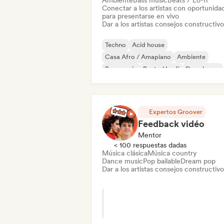
Ambiente
Bass music
Beats / Lo-fi
Conectar a los artistas con oportunida
para presentarse en vivo
Dar a los artistas consejos constructivo
Techno
Acid house
Casa Afro / Amapiano
Ambiente
Bass music
Beats / Lo-fi
Deep house
Discoteca
Expertos Groover
Feedback vidéo
Mentor
< 100 respuestas dadas
Música clásica
Música country
Dance music
Pop bailable
Dream pop
Dar a los artistas consejos constructivo