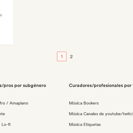
s
1
2
s/pros por subgénero
Curadores/profesionales por 
fro / Amapiano
Música Bookers
nte
Música Canales de youtube/twitc
 Lo-fi
Música Etiquetas