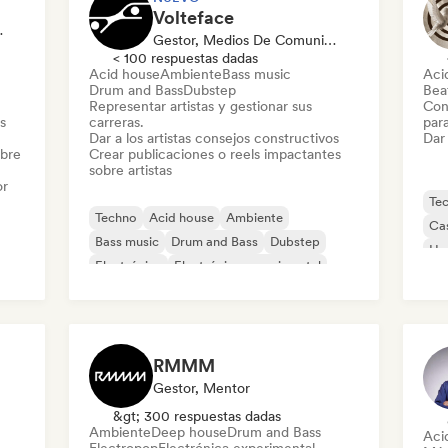
Volteface
erto En Sonido
Gestor, Medios De Comunicación/Periodista, Mentor
< 100 respuestas dadas
Acid house
Ambiente
Bass music
Aci
Drum and Bass
Dubstep
Beat
Representar artistas y gestionar sus
Con
s
carreras.
par
Dar a los artistas consejos constructivos
Dar 
obre
Crear publicaciones o reels impactantes
sobre artistas
or
Te
Techno
Acid house
Ambiente
Ca
Bass music
Drum and Bass
Dubstep
Ho
Electrónica
Electrónica experimental
Mel
Nu-
RMMM
Gestor, Mentor
&gt; 300 respuestas dadas
Ambiente
Deep house
Drum and Bass
Aci