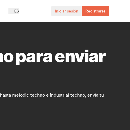
ES
Iniciar sesión
Registrarse
no para enviar
asta melodic techno e industrial techno, envía tu