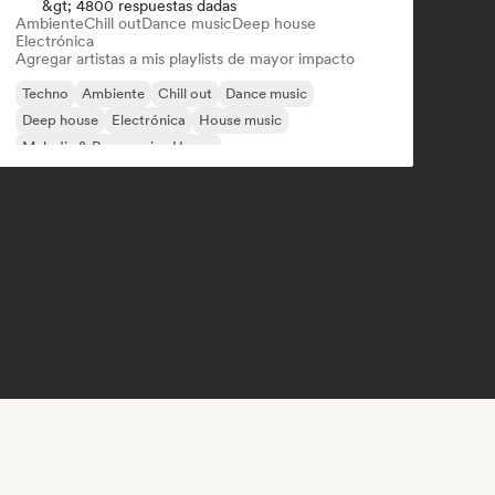
&gt; 4800 respuestas dadas
Ambiente
Chill out
Dance music
Deep house
Electrónica
Agregar artistas a mis playlists de mayor impacto
Techno
Ambiente
Chill out
Dance music
Deep house
Electrónica
House music
Melodic & Progressive House