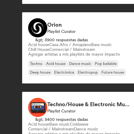
Orion
Playlist Curator
&gt; 3900 respuestas dadas
Acid house
Casa Afro / Amapiano
Bass music
Chill House
Comercial / Mainstream
Agregar artistas a mis playlists de mayor impacto
Techno
Acid house
Dance music
Pop bailable
Deep house
Electrónica
Electropop
Future house
Techno/House & Electronic Music for Svea Playlists
Playlist Curator
&gt; 3400 respuestas dadas
Acid house
Bass music
Coldwave
Comercial / Mainstream
Dance music
Agregar artistas a mis playlists de mayor impacto