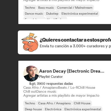
Techno
Bass music
Comercial / Mainstream
Dance music
Dubstep
Electrónica experimental
French house
Hard Techno
¿Quieres contactar a estos prof
Envía tu canción a 3.000+ curadores y p
Aaron Decay (Electronic Dream & Chill Electronic Dream playlists)
Playlist Curator
&gt; 3900 respuestas dadas
Casa Afro / Amapiano
Beats / Lo-fi
Chill House
Chill out
Dance music
Agregar artistas a mis playlists de mayor impacto
Techno
Casa Afro / Amapiano
Chill House
Deep house
Electrónica
Electrónica experimental