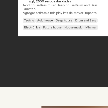
&gt; 2500 respuestas dadas
Acid house
Bass music
Deep house
Drum and Bass
Dubstep
Agregar artistas a mis playlists de mayor impacto
Techno
Acid house
Deep house
Drum and Bass
Electrónica
Future house
House music
Minimal