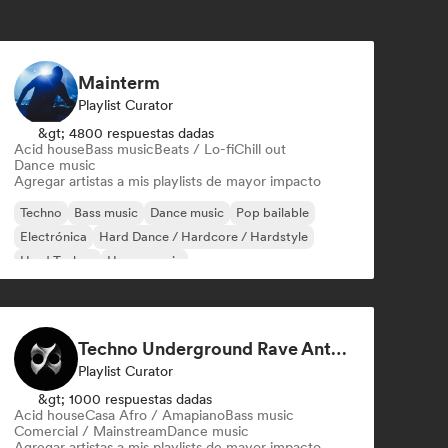
Mainterm
Playlist Curator
&gt; 4800 respuestas dadas
Acid house
Bass music
Beats / Lo-fi
Chill out
Dance music
Agregar artistas a mis playlists de mayor impacto
Techno
Bass music
Dance music
Pop bailable
Electrónica
Hard Dance / Hardcore / Hardstyle
Hard Techno
House music
Techno Underground Rave Anthems by Orphium
Playlist Curator
&gt; 1000 respuestas dadas
Acid house
Casa Afro / Amapiano
Bass music
Comercial / Mainstream
Dance music
Agregar artistas a mis playlists de mayor impacto