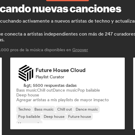
uscando nuevas canciones
escuchando activamente a nuevos artistas de techno y actualiz
conecta a artistas independientes con más de 247 curadores y
as.
000 pros de la música disponibles en
Groover
Future House Cloud
Playlist Curator
&gt; 5500 respuestas dadas
Bass music
Chill out
Dance music
Pop bailable
Deep house
Agregar artistas a mis playlists de mayor impacto
Techno
Bass music
Chill out
Dance music
Pop bailable
Deep house
Future house
House music