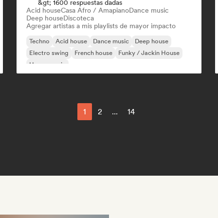
&gt; 1600 respuestas dadas
Acid house
Casa Afro / Amapiano
Dance music
Deep house
Discoteca
Agregar artistas a mis playlists de mayor impacto
Techno
Acid house
Dance music
Deep house
Electro swing
French house
Funky / Jackin House
House music
1
2
...
14