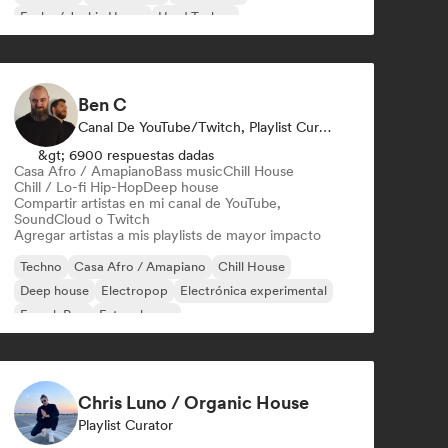
Funky / Jackin House
Hard Techno
Ben C
Canal De YouTube/Twitch, Playlist Curator
&gt; 6900 respuestas dadas
Casa Afro / Amapiano
Bass music
Chill House
Chill / Lo-fi Hip-Hop
Deep house
Compartir artistas en mi canal de YouTube,
SoundCloud o Twitch
Agregar artistas a mis playlists de mayor impacto
Techno
Casa Afro / Amapiano
Chill House
Deep house
Electropop
Electrónica experimental
French Pop
Future house
Chris Luno / Organic House
Playlist Curator