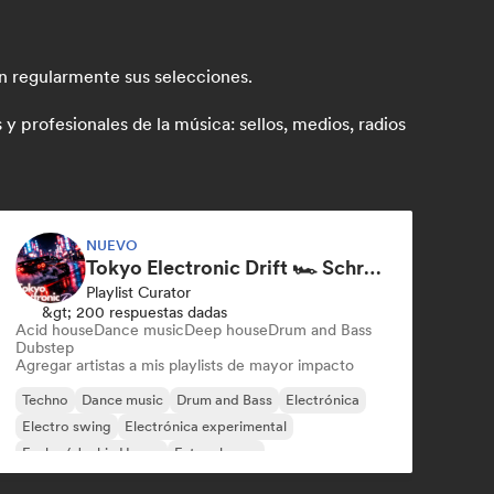
an regularmente sus selecciones.
 profesionales de la música: sellos, medios, radios
NUEVO
Tokyo Electronic Drift 🏎️ Schranz, Hard Techno & Anime EDM
Playlist Curator
&gt; 200 respuestas dadas
Acid house
Dance music
Deep house
Drum and Bass
Dubstep
Agregar artistas a mis playlists de mayor impacto
Techno
Dance music
Drum and Bass
Electrónica
Electro swing
Electrónica experimental
Funky / Jackin House
Future house