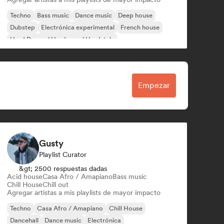
Techno
Bass music
Dance music
Deep house
Dubstep
Electrónica experimental
French house
Hard Dance / Hardcore / Hardstyle
Empezar
Gusty
Playlist Curator
&gt; 2500 respuestas dadas
Acid house
Casa Afro / Amapiano
Bass music
Chill House
Chill out
Agregar artistas a mis playlists de mayor impacto
Techno
Casa Afro / Amapiano
Chill House
Dancehall
Dance music
Electrónica