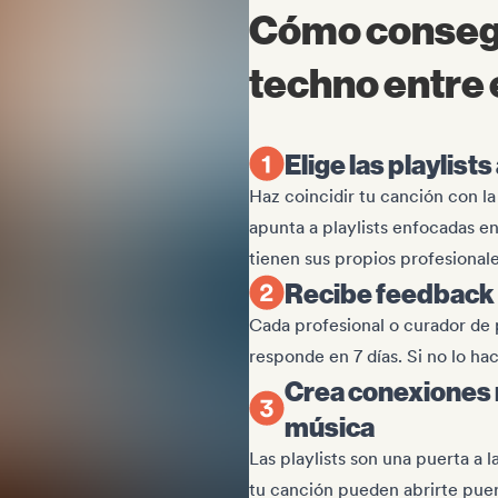
Cómo consegu
techno entre e
Elige las playlis
Haz coincidir tu canción con l
apunta a playlists enfocadas 
tienen sus propios profesional
Recibe feedback 
Cada profesional o curador de 
responde en 7 días. Si no lo h
Crea conexiones r
música
Las playlists son una puerta a l
tu canción pueden abrirte puert