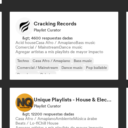
Cracking Records
Playlist Curator
&gt; 4600 respuestas dadas
Acid house
Casa Afro / Amapiano
Bass music
Comercial / Mainstream
Dance music
Agregar artistas a mis playlists de mayor impacto
Techno
Casa Afro / Amapiano
Bass music
Comercial / Mainstream
Dance music
Pop bailable
Deep house
Dubstep
Unique Playlists - House & Electronics
Playlist Curator
&gt; 12200 respuestas dadas
Casa Afro / Amapiano
Ambiente
Música árabe
Beats / Lo-fi
Chill House
Agregar artistas a mis playlists de mayor impacto