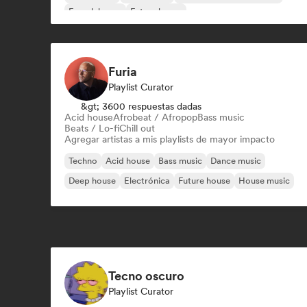
French house
Future house
Furia
Playlist Curator
&gt; 3600 respuestas dadas
Acid house
Afrobeat / Afropop
Bass music
Beats / Lo-fi
Chill out
Agregar artistas a mis playlists de mayor impacto
Techno
Acid house
Bass music
Dance music
Deep house
Electrónica
Future house
House music
Tecno oscuro
Playlist Curator