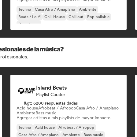
Techno
Casa Afro / Amapiano
Ambiente
Beats / Lo-fi
Chill House
Chill out
Pop bailable
Deep house
esionales de la música?
rofesionales.
Island Beats
Playlist Curator
&gt; 6200 respuestas dadas
Acid house
Afrobeat / Afropop
Casa Afro / Amapiano
Ambiente
Bass music
Agregar artistas a mis playlists de mayor impacto
Techno
Acid house
Afrobeat / Afropop
Casa Afro / Amapiano
Ambiente
Bass music