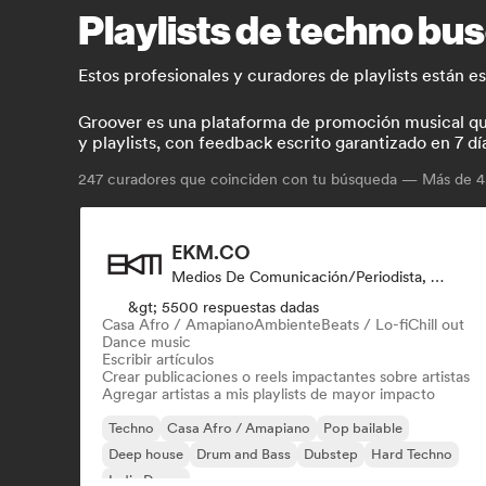
Playlists de techno b
Estos profesionales y curadores de playlists están 
Groover es una plataforma de promoción musical que 
y playlists, con feedback escrito garantizado en 7 dí
247
curadores que coinciden con tu búsqueda — Más de 4.
EKM.CO
Medios De Comunicación/Periodista, Playlist Curator
&gt; 5500 respuestas dadas
Casa Afro / Amapiano
Ambiente
Beats / Lo-fi
Chill out
Dance music
Escribir artículos
Crear publicaciones o reels impactantes sobre artistas
Agregar artistas a mis playlists de mayor impacto
Techno
Casa Afro / Amapiano
Pop bailable
Deep house
Drum and Bass
Dubstep
Hard Techno
Indie Dance