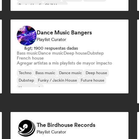
Beats / Lo-fi
Chill House
Dance Music Bangers
Playlist Curator
&gt; 1900 respuestas dadas
Bass music
Dance music
Deep house
Dubstep
French house
Agregar artistas a mis playlists de mayor impacto
Techno
Bass music
Dance music
Deep house
Dubstep
Funky / Jackin House
Future house
House music
The Birdhouse Records
Playlist Curator