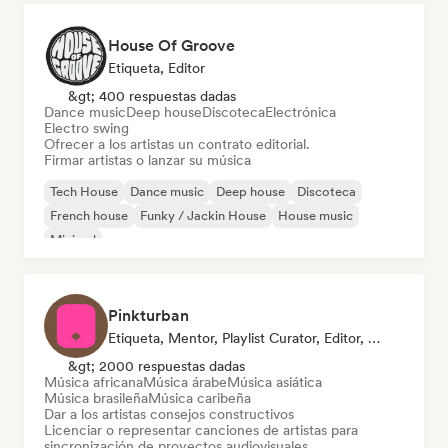
House Of Groove
Etiqueta, Editor
&gt; 400 respuestas dadas
Dance music
Deep house
Discoteca
Electrónica
Electro swing
Ofrecer a los artistas un contrato editorial.
Firmar artistas o lanzar su música
Tech House
Dance music
Deep house
Discoteca
French house
Funky / Jackin House
House music
Minimal
Pinkturban
Etiqueta, Mentor, Playlist Curator, Editor, Supervisor De Sincronización
&gt; 2000 respuestas dadas
Música africana
Música árabe
Música asiática
Música brasileña
Música caribeña
Dar a los artistas consejos constructivos
Licenciar o representar canciones de artistas para
sincronización de proyectos audiovisuales