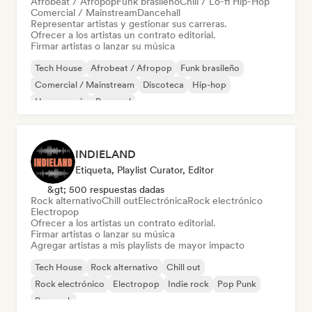
Afrobeat / Afropop
Funk brasileño
Chill / Lo-fi Hip-Hop
Comercial / Mainstream
Dancehall
Representar artistas y gestionar sus carreras.
Ofrecer a los artistas un contrato editorial.
Firmar artistas o lanzar su música
Tech House
Afrobeat / Afropop
Funk brasileño
Comercial / Mainstream
Discoteca
Hip-hop
House music
Pop soul
INDIELAND
Etiqueta, Playlist Curator, Editor
&gt; 500 respuestas dadas
Rock alternativo
Chill out
Electrónica
Rock electrónico
Electropop
Ofrecer a los artistas un contrato editorial.
Firmar artistas o lanzar su música
Agregar artistas a mis playlists de mayor impacto
Tech House
Rock alternativo
Chill out
Rock electrónico
Electropop
Indie rock
Pop Punk
Pop rock