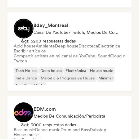
8day_Montreal
Canal De YouTube/Twitch, Medios De Comunicación/Periodista
&gt; 5200 respuestas dadas
Acid house
Ambiente
Deep house
Discoteca
Electrónica
Escribir artículos
Compartir artistas en mi canal de YouTube, SoundCloud o
Twitch
Tech House
Deep house
Electrónica
House music
Indie Dance
Melodic & Progressive House
Minimal
Nu-disco / Italo
EDM.com
Medios De Comunicación/Periodista
&gt; 3000 respuestas dadas
Bass music
Dance music
Drum and Bass
Dubstep
House music