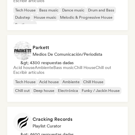
Escribir artículos
Tech House
Bass music
Dance music
Drum and Bass
Dubstep
House music
Melodic & Progressive House
Synthwave
Parkett
Medios De Comunicación/Periodista
&gt; 4300 respuestas dadas
Acid house
Ambiente
Bass music
Chill House
Chill out
Escribir artículos
Tech House
Acid house
Ambiente
Chill House
Chill out
Deep house
Electrónica
Funky / Jackin House
Cracking Records
Playlist Curator
&gt; 4600 respuestas dadas