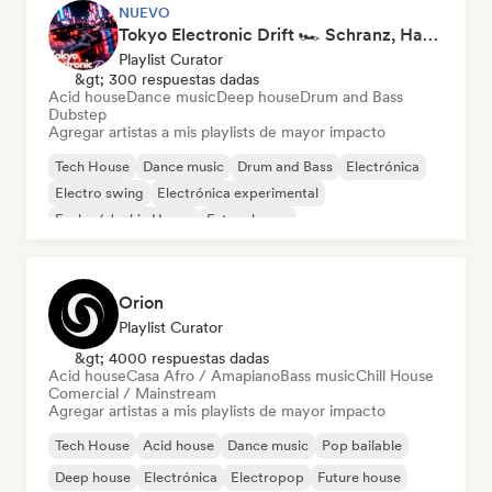
NUEVO
Tokyo Electronic Drift 🏎️ Schranz, Hard Techno & Anime EDM
Playlist Curator
&gt; 300 respuestas dadas
Acid house
Dance music
Deep house
Drum and Bass
Dubstep
Agregar artistas a mis playlists de mayor impacto
Tech House
Dance music
Drum and Bass
Electrónica
Electro swing
Electrónica experimental
Funky / Jackin House
Future house
Orion
Playlist Curator
&gt; 4000 respuestas dadas
Acid house
Casa Afro / Amapiano
Bass music
Chill House
Comercial / Mainstream
Agregar artistas a mis playlists de mayor impacto
Tech House
Acid house
Dance music
Pop bailable
Deep house
Electrónica
Electropop
Future house