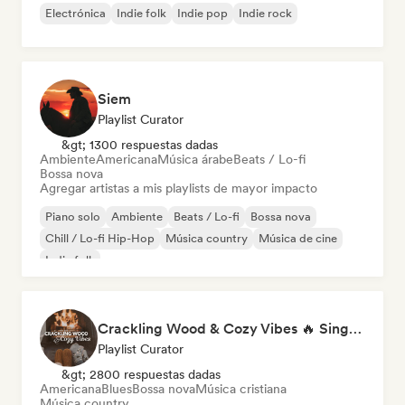
Electrónica
Indie folk
Indie pop
Indie rock
Siem
Playlist Curator
&gt; 1300 respuestas dadas
Ambiente
Americana
Música árabe
Beats / Lo-fi
Bossa nova
Agregar artistas a mis playlists de mayor impacto
Piano solo
Ambiente
Beats / Lo-fi
Bossa nova
Chill / Lo-fi Hip-Hop
Música country
Música de cine
Indie folk
Crackling Wood & Cozy Vibes 🔥 Singer-Songwriter, Dream Pop & Bedroom Pop
Playlist Curator
&gt; 2800 respuestas dadas
Americana
Blues
Bossa nova
Música cristiana
Música country