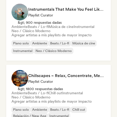
Instrumentals That Make You Feel Like Floating
Playlist Curator
&gt; 900 respuestas dadas
Ambiente
Beats / Lo-fi
Música de cine
Instrumental
Neo / Clásico Moderno
Agregar artistas a mis playlists de mayor impacto
Piano solo
Ambiente
Beats / Lo-fi
Música de cine
Instrumental
Neo / Clásico Moderno
Chillscapes ~ Relax, Concentrate, Meditate, Sleep, Dream
Playlist Curator
&gt; 1800 respuestas dadas
Ambiente
Beats / Lo-fi
Chill out
Instrumental
Neo / Clásico Moderno
Agregar artistas a mis playlists de mayor impacto
Piano solo
Ambiente
Beats / Lo-fi
Chill out
Relajación / New Age
Instrumental