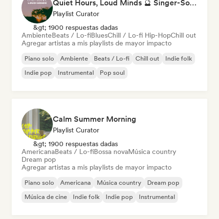
Quiet Hours, Loud Minds 🔮 Singer-Songwriter, Bedroom Pop & Dream Pop
Playlist Curator
&gt; 1900 respuestas dadas
Ambiente
Beats / Lo-fi
Blues
Chill / Lo-fi Hip-Hop
Chill out
Agregar artistas a mis playlists de mayor impacto
Piano solo
Ambiente
Beats / Lo-fi
Chill out
Indie folk
Indie pop
Instrumental
Pop soul
Calm Summer Morning
Playlist Curator
&gt; 1900 respuestas dadas
Americana
Beats / Lo-fi
Bossa nova
Música country
Dream pop
Agregar artistas a mis playlists de mayor impacto
Piano solo
Americana
Música country
Dream pop
Música de cine
Indie folk
Indie pop
Instrumental