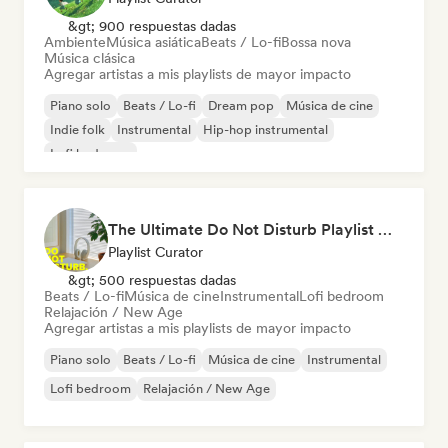
&gt; 900 respuestas dadas
Ambiente
Música asiática
Beats / Lo-fi
Bossa nova
Música clásica
Agregar artistas a mis playlists de mayor impacto
Piano solo
Beats / Lo-fi
Dream pop
Música de cine
Indie folk
Instrumental
Hip-hop instrumental
Lofi bedroom
The Ultimate Do Not Disturb Playlist 🔕 Neo-Classical & Ambient Piano
Playlist Curator
&gt; 500 respuestas dadas
Beats / Lo-fi
Música de cine
Instrumental
Lofi bedroom
Relajación / New Age
Agregar artistas a mis playlists de mayor impacto
Piano solo
Beats / Lo-fi
Música de cine
Instrumental
Lofi bedroom
Relajación / New Age