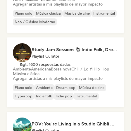
Agregar artistas a mis playlists de mayor impacto
Piano solo
Música clásica
Música de cine
Instrumental
Neo / Clásico Moderno
Study Jam Sessions 📚 Indie Folk, Dream Pop & Singer-Songwriter
Playlist Curator
&gt; 1600 respuestas dadas
Ambiente
Americana
Bossa nova
Chill / Lo-fi Hip-Hop
Música clásica
Agregar artistas a mis playlists de mayor impacto
Piano solo
Ambiente
Dream pop
Música de cine
Hyperpop
Indie folk
Indie pop
Instrumental
POV: You're Living in a Studio Ghibli Movie 🌱 Neo-Classical Piano & Dream Pop
Playlist Curator