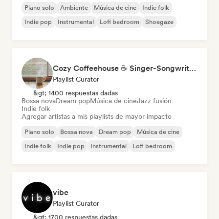
Piano solo
Ambiente
Música de cine
Indie folk
Indie pop
Instrumental
Lofi bedroom
Shoegaze
Cozy Coffeehouse ☕ Singer-Songwriter, Indie Folk & Acoustic
Playlist Curator
&gt; 1400 respuestas dadas
Bossa nova
Dream pop
Música de cine
Jazz fusión
Indie folk
Agregar artistas a mis playlists de mayor impacto
Piano solo
Bossa nova
Dream pop
Música de cine
Indie folk
Indie pop
Instrumental
Lofi bedroom
vibe
Playlist Curator
&gt; 1700 respuestas dadas