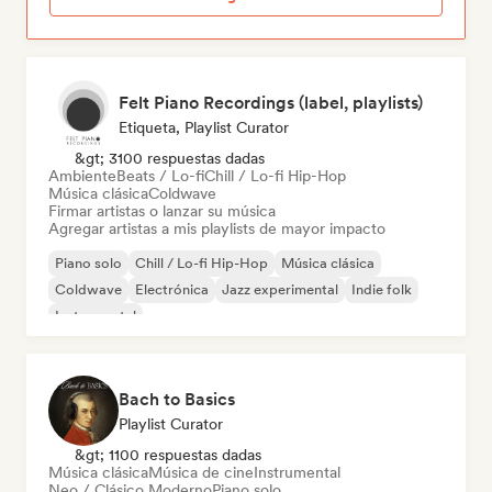
Felt Piano Recordings (label, playlists)
Etiqueta, Playlist Curator
&gt; 3100 respuestas dadas
Ambiente
Beats / Lo-fi
Chill / Lo-fi Hip-Hop
Música clásica
Coldwave
Firmar artistas o lanzar su música
Agregar artistas a mis playlists de mayor impacto
Piano solo
Chill / Lo-fi Hip-Hop
Música clásica
Coldwave
Electrónica
Jazz experimental
Indie folk
Instrumental
Bach to Basics
Playlist Curator
&gt; 1100 respuestas dadas
Música clásica
Música de cine
Instrumental
Neo / Clásico Moderno
Piano solo