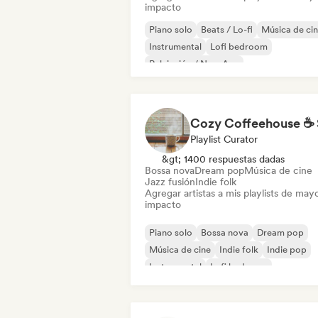
impacto
Piano solo
Beats / Lo-fi
Música de ci
Instrumental
Lofi bedroom
Relajación / New Age
Playlist Curator
&gt; 1400 respuestas dadas
Bossa nova
Dream pop
Música de cine
Jazz fusión
Indie folk
Agregar artistas a mis playlists de may
impacto
Piano solo
Bossa nova
Dream pop
Música de cine
Indie folk
Indie pop
Instrumental
Lofi bedroom