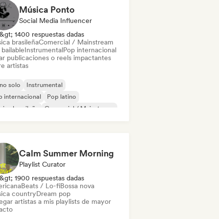
Música Ponto
Social Media Influencer
&gt; 1400 respuestas dadas
ica brasileña
Comercial / Mainstream
bailable
Instrumental
Pop internacional
ar publicaciones o reels impactantes
e artistas
no solo
Instrumental
 internacional
Pop latino
ica brasileña
Comercial / Mainstream
 bailable
Música latina
Calm Summer Morning
Playlist Curator
&gt; 1900 respuestas dadas
ricana
Beats / Lo-fi
Bossa nova
ica country
Dream pop
gar artistas a mis playlists de mayor
acto