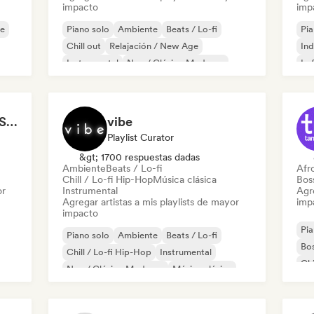
impacto
imp
ne
Piano solo
Ambiente
Beats / Lo-fi
Pia
Chill out
Relajación / New Age
Ind
Instrumental
Neo / Clásico Moderno
Lo
Cozy Coffeehouse ☕ Singer-Songwriter, Indie Folk & Acoustic
vibe
Playlist Curator
&gt; 1700 respuestas dadas
Ambiente
Beats / Lo-fi
Afr
Chill / Lo-fi Hip-Hop
Música clásica
Bos
or
Instrumental
Agre
Agregar artistas a mis playlists de mayor
imp
impacto
Pia
Piano solo
Ambiente
Beats / Lo-fi
Bo
Chill / Lo-fi Hip-Hop
Instrumental
Chi
Neo / Clásico Moderno
Música clásica
Synthwave