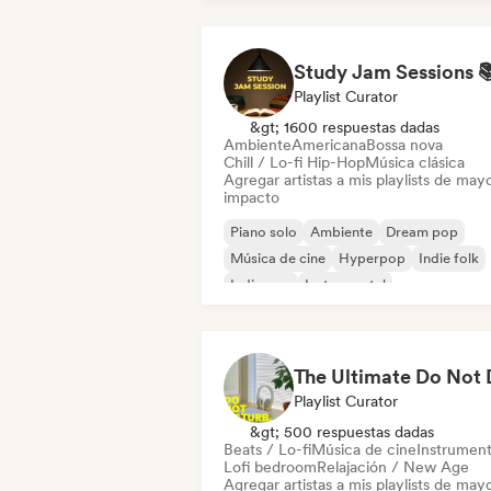
Playlist Curator
&gt; 1600 respuestas dadas
Ambiente
Americana
Bossa nova
Chill / Lo-fi Hip-Hop
Música clásica
Agregar artistas a mis playlists de may
impacto
Piano solo
Ambiente
Dream pop
Música de cine
Hyperpop
Indie folk
Indie pop
Instrumental
Playlist Curator
&gt; 500 respuestas dadas
Beats / Lo-fi
Música de cine
Instrument
Lofi bedroom
Relajación / New Age
Agregar artistas a mis playlists de may