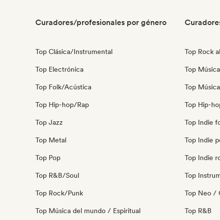
Curadores/profesionales por género
Curadore
Top Clásica/Instrumental
Top Rock al
Top Electrónica
Top Música
Top Folk/Acústica
Top Música
Top Hip-hop/Rap
Top Hip-ho
Top Jazz
Top Indie f
Top Metal
Top Indie 
Top Pop
Top Indie r
Top R&B/Soul
Top Instru
Top Rock/Punk
Top Neo / 
Top Música del mundo / Espiritual
Top R&B