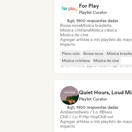
For Play
Playlist Curator
&gt; 1900 respuestas dadas
Bossa nova
Música brasileña
Música cristiana
Música clásica
Música de cine
Agregar artistas a mis playlists de may
impacto
Piano solo
Bossa nova
Música brasile
Música cristiana
Música de cine
Instrumental
Música latina
Cantautor
Playlist Curator
&gt; 1900 respuestas dadas
Ambiente
Beats / Lo-fi
Blues
Chill / Lo-fi Hip-Hop
Chill out
Agregar artistas a mis playlists de may
impacto