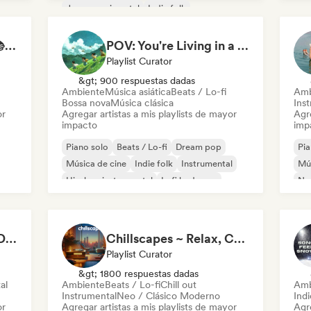
Jazz experimental
Indie folk
Instrumental
Study Jam Sessions 📚 Indie Folk, Dream Pop & Singer-Songwriter
POV: You're Living in a Studio Ghibli Movie 🌱 Neo-Classical Piano & Dream Pop
Playlist Curator
&gt; 900 respuestas dadas
Ambiente
Música asiática
Beats / Lo-fi
Amb
Bossa nova
Música clásica
Ins
or
Agregar artistas a mis playlists de mayor
Agre
impacto
imp
Piano solo
Beats / Lo-fi
Dream pop
Pia
Música de cine
Indie folk
Instrumental
Mús
Hip-hop instrumental
Lofi bedroom
Ne
The Ultimate Do Not Disturb Playlist 🔕 Neo-Classical & Ambient Piano
Chillscapes ~ Relax, Concentrate, Meditate, Sleep, Dream
Playlist Curator
&gt; 1800 respuestas dadas
al
Ambiente
Beats / Lo-fi
Chill out
Amb
Instrumental
Neo / Clásico Moderno
Ind
or
Agregar artistas a mis playlists de mayor
Agre