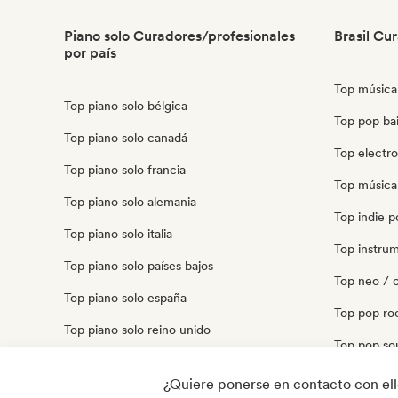
Piano solo Curadores/profesionales
Brasil Cu
por país
Top música 
Top piano solo bélgica
Top pop bail
Top piano solo canadá
Top electro
Top piano solo francia
Top música 
Top piano solo alemania
Top indie p
Top piano solo italia
Top instrum
Top piano solo países bajos
Top neo / c
Top piano solo españa
Top pop roc
Top piano solo reino unido
Top pop sou
Top piano solo estados unidos
Top pop pro
¿Quiere ponerse en contacto con el