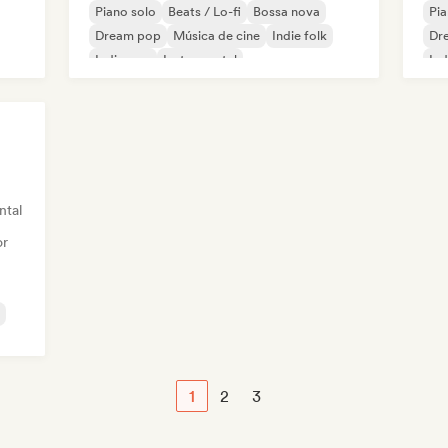
Piano solo
Beats / Lo-fi
Bossa nova
Pia
Dream pop
Música de cine
Indie folk
Dr
Indie pop
Instrumental
Ind
ntal
or
1
2
3