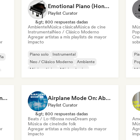
Emotional Piano (HoneyStar Studios)
Playlist Curator
&gt; 800 respuestas dadas
Ambiente
Música clásica
Música de cine
Mús
Instrumental
Neo / Clásico Moderno
Pop 
Agregar artistas a mis playlists de mayor
Cre
or
impacto
sobr
Piano solo
Instrumental
Pia
ña
Neo / Clásico Moderno
Ambiente
Pop
Música clásica
Música de cine
Mús
Pop
Quiet Hours, Loud Minds 🔮 Singer-Songwriter, Bedroom Pop & Dream Pop
Airplane Mode On: Above the Clouds
Playlist Curator
&gt; 800 respuestas dadas
Beats / Lo-fi
Bossa nova
Dream pop
Ame
Música de cine
Indie folk
Mús
or
Agregar artistas a mis playlists de mayor
Agre
impacto
imp