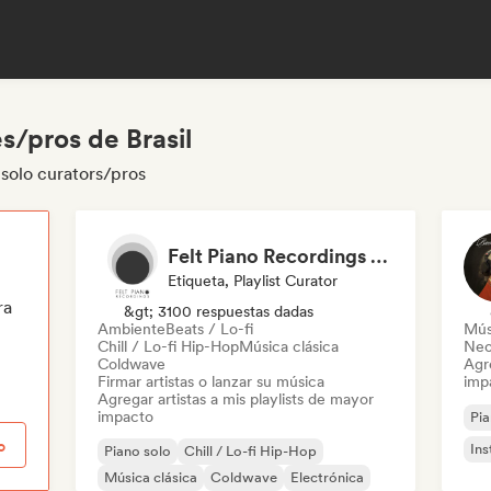
s/pros de Brasil
 solo curators/pros
Felt Piano Recordings (label, playlists)
Etiqueta, Playlist Curator
ra
&gt; 3100 respuestas dadas
Ambiente
Beats / Lo-fi
Mús
Chill / Lo-fi Hip-Hop
Música clásica
Neo
Coldwave
Agre
Firmar artistas o lanzar su música
imp
Agregar artistas a mis playlists de mayor
impacto
Pia
o
Ins
Piano solo
Chill / Lo-fi Hip-Hop
Música clásica
Coldwave
Electrónica