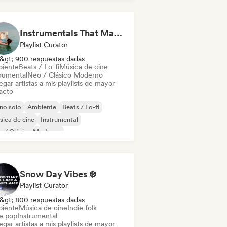
Instrumentals That Make You Feel Like Floating
Playlist Curator
&gt; 900 respuestas dadas
iente
Beats / Lo-fi
Música de cine
trumental
Neo / Clásico Moderno
gar artistas a mis playlists de mayor
acto
no solo
Ambiente
Beats / Lo-fi
ica de cine
Instrumental
o / Clásico Moderno
Snow Day Vibes ❄️
Playlist Curator
&gt; 800 respuestas dadas
iente
Música de cine
Indie folk
ie pop
Instrumental
gar artistas a mis playlists de mayor