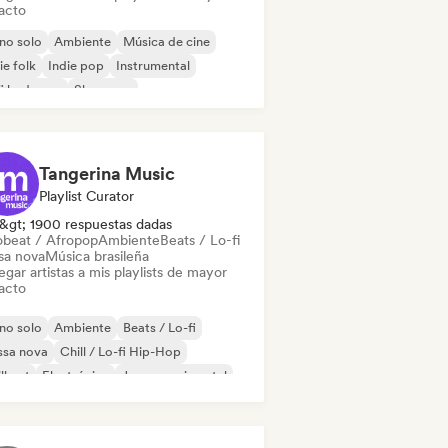
acto
no solo
Ambiente
Música de cine
ie folk
Indie pop
Instrumental
fi bedroom
Shoegaze
Tangerina Music
Playlist Curator
&gt; 1900 respuestas dadas
obeat / Afropop
Ambiente
Beats / Lo-fi
sa nova
Música brasileña
gar artistas a mis playlists de mayor
acto
no solo
Ambiente
Beats / Lo-fi
ssa nova
Chill / Lo-fi Hip-Hop
ll out
Electrónica
Jazz experimental