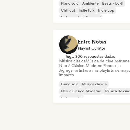
Piano solo
Ambiente
Beats / Lo-fi
Chill out
Indie folk
Indie pop
Instrumental
Pop soul
Entre Notas
Playlist Curator
&gt; 300 respuestas dadas
Música clásica
Música de cine
Instrume
Neo / Clásico Moderno
Piano solo
Agregar artistas a mis playlists de may
impacto
Piano solo
Música clásica
Neo / Clásico Moderno
Música de cine
Instrumental