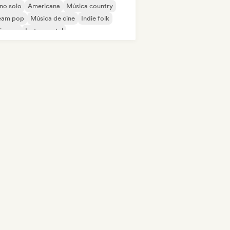
no solo
Americana
Música country
eam pop
Música de cine
Indie folk
ie pop
Instrumental