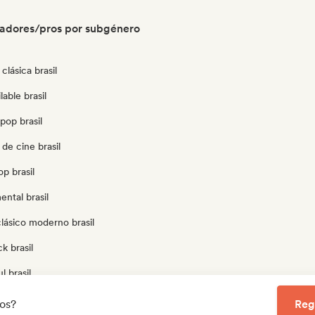
radores/pros por subgénero
clásica brasil
able brasil
pop brasil
de cine brasil
op brasil
ental brasil
lásico moderno brasil
k brasil
l brasil
gresivo brasil
los?
Reg