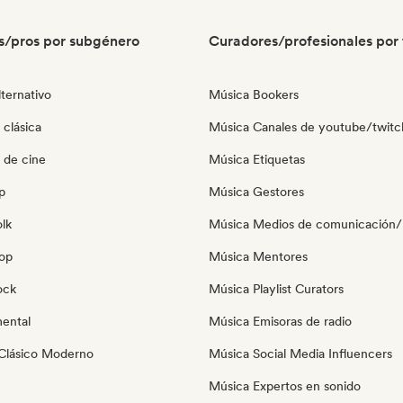
s/pros por subgénero
Curadores/profesionales por 
ternativo
Música Bookers
 clásica
Música Canales de youtube/twitc
 de cine
Música Etiquetas
p
Música Gestores
olk
Música Medios de comunicación/P
pop
Música Mentores
ock
Música Playlist Curators
mental
Música Emisoras de radio
Clásico Moderno
Música Social Media Influencers
Música Expertos en sonido