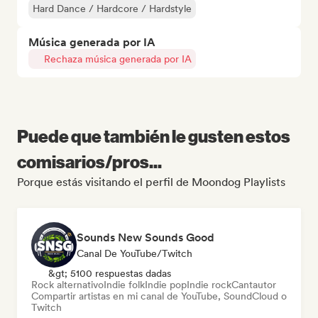
Hard Dance / Hardcore / Hardstyle
Música generada por IA
Rechaza música generada por IA
Puede que también le gusten estos
comisarios/pros...
Porque estás visitando el perfil de Moondog Playlists
Sounds New Sounds Good
Canal De YouTube/Twitch
&gt; 5100 respuestas dadas
Rock alternativo
Indie folk
Indie pop
Indie rock
Cantautor
Compartir artistas en mi canal de YouTube, SoundCloud o
Twitch