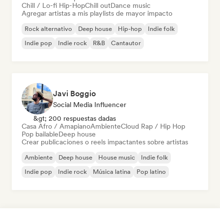
Chill / Lo-fi Hip-Hop
Chill out
Dance music
Agregar artistas a mis playlists de mayor impacto
Rock alternativo
Deep house
Hip-hop
Indie folk
Indie pop
Indie rock
R&B
Cantautor
Javi Boggio
Social Media Influencer
&gt; 200 respuestas dadas
Casa Afro / Amapiano
Ambiente
Cloud Rap / Hip Hop
Pop bailable
Deep house
Crear publicaciones o reels impactantes sobre artistas
Ambiente
Deep house
House music
Indie folk
Indie pop
Indie rock
Música latina
Pop latino