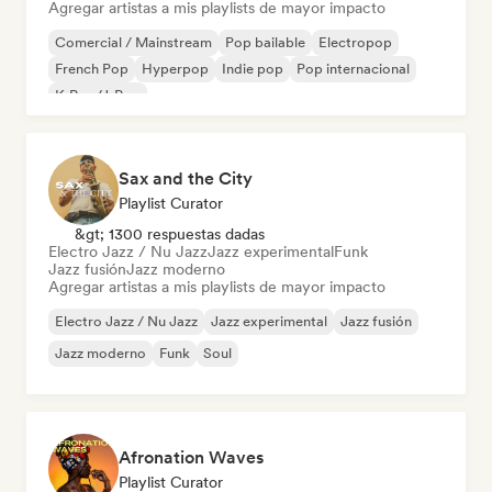
Agregar artistas a mis playlists de mayor impacto
Comercial / Mainstream
Pop bailable
Electropop
French Pop
Hyperpop
Indie pop
Pop internacional
K-Pop/J-Pop
Sax and the City
Playlist Curator
&gt; 1300 respuestas dadas
Electro Jazz / Nu Jazz
Jazz experimental
Funk
Jazz fusión
Jazz moderno
Agregar artistas a mis playlists de mayor impacto
Electro Jazz / Nu Jazz
Jazz experimental
Jazz fusión
Jazz moderno
Funk
Soul
Afronation Waves
Playlist Curator