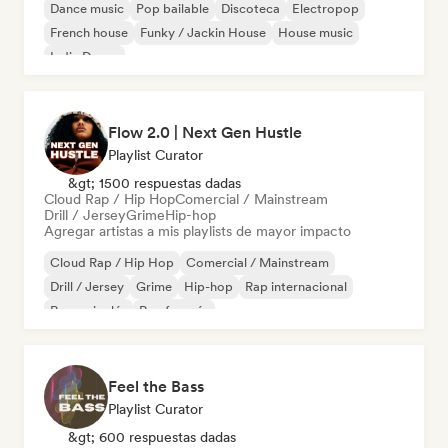
Dance music
Pop bailable
Discoteca
Electropop
French house
Funky / Jackin House
House music
Indie Dance
Flow 2.0 | Next Gen Hustle
Playlist Curator
&gt; 1500 respuestas dadas
Cloud Rap / Hip Hop
Comercial / Mainstream
Drill / Jersey
Grime
Hip-hop
Agregar artistas a mis playlists de mayor impacto
Cloud Rap / Hip Hop
Comercial / Mainstream
Drill / Jersey
Grime
Hip-hop
Rap internacional
Rap en inglés
Rap francés
Feel the Bass
Playlist Curator
&gt; 600 respuestas dadas