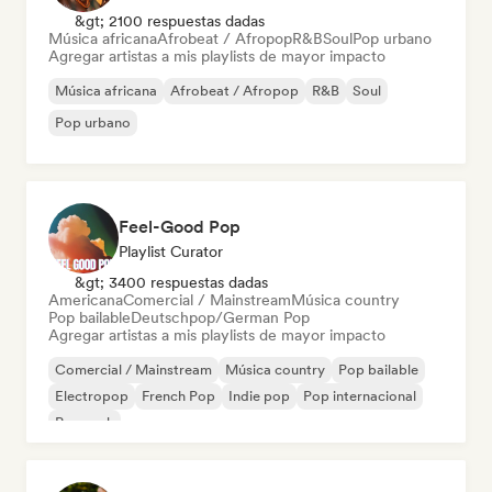
&gt; 2100 respuestas dadas
Música africana
Afrobeat / Afropop
R&B
Soul
Pop urbano
Agregar artistas a mis playlists de mayor impacto
Música africana
Afrobeat / Afropop
R&B
Soul
Pop urbano
Feel-Good Pop
Playlist Curator
&gt; 3400 respuestas dadas
Americana
Comercial / Mainstream
Música country
Pop bailable
Deutschpop/German Pop
Agregar artistas a mis playlists de mayor impacto
Comercial / Mainstream
Música country
Pop bailable
Electropop
French Pop
Indie pop
Pop internacional
Pop rock