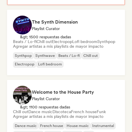
The Synth Dimension
Playlist Curator
&gt; 1500 respuestas dadas
Beats / Lo-fi
Chill out
Electropop
Lofi bedroom
Synthpop
Agregar artistas a mis playlists de mayor impacto
Synthpop
Synthwave
Beats / Lo-fi
Chill out
Electropop
Lofi bedroom
Welcome to the House Party
Playlist Curator
&gt; 1100 respuestas dadas
Chill out
Dance music
Discoteca
French house
Funk
Agregar artistas a mis playlists de mayor impacto
Dance music
French house
House music
Instrumental