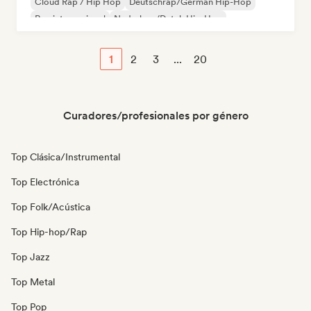
Cloud Rap / Hip Hop
Deutschrap/German Hip-Hop
Rap internacional
Nederhop/Dutch Hip-Hop
Rap francés
1
2
3
...
20
Curadores/profesionales por género
Top Clásica/Instrumental
Top Electrónica
Top Folk/Acústica
Top Hip-hop/Rap
Top Jazz
Top Metal
Top Pop