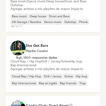
Bass music
Dance music
Deep house
Drum and Bass
Dubstep
Agregar artistas a mis playlists de mayor impacto
Bass music
Deep house
Drum and Bass
UK Garage / Bassline
Dance music
Dubstep
Phonk
Techno
She Got Bars
Playlist Curator
&gt; 1300 respuestas dadas
Cloud Rap / Hip Hop
Drill / Jersey
Grime
Hip-hop
Rap internacional
Agregar artistas a mis playlists de mayor impacto
Cloud Rap / Hip Hop
Drill / Jersey
Grime
Hip-hop
Rap internacional
Rap en inglés
Rap francés
Trap
Cardio Club: Don't Stop! 💦