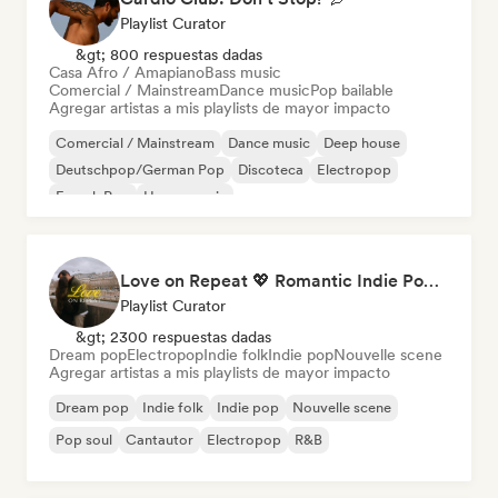
Playlist Curator
&gt; 800 respuestas dadas
Casa Afro / Amapiano
Bass music
Comercial / Mainstream
Dance music
Pop bailable
Agregar artistas a mis playlists de mayor impacto
Comercial / Mainstream
Dance music
Deep house
Deutschpop/German Pop
Discoteca
Electropop
French Pop
House music
Love on Repeat 💖 Romantic Indie Pop, Neo Soul & Singer-Songwriter
Playlist Curator
&gt; 2300 respuestas dadas
Dream pop
Electropop
Indie folk
Indie pop
Nouvelle scene
Agregar artistas a mis playlists de mayor impacto
Dream pop
Indie folk
Indie pop
Nouvelle scene
Pop soul
Cantautor
Electropop
R&B