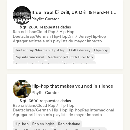
It's a Trap! 💥 Drill, UK Drill & Hard-Hitting Trap
Playlist Curator
&gt; 2600 respuestas dadas
Rap cristiano
Cloud Rap / Hip Hop
Deutschrap/German Hip-Hop
Drill / Jersey
Hip-hop
Agregar artistas a mis playlists de mayor impacto
Deutschrap/German Hip-Hop
Drill / Jersey
Hip-hop
Rap internacional
Nederhop/Dutch Hip-Hop
Rap en inglés
Rap francés
Rap/Trap Italiano
Hip-hop that makes you nod in silence
Playlist Curator
&gt; 3500 respuestas dadas
Rap cristiano
Cloud Rap / Hip Hop
Deutschrap/German Hip-Hop
Hip-hop
Rap internacional
Agregar artistas a mis playlists de mayor impacto
Hip-hop
Rap en inglés
Rap cristiano