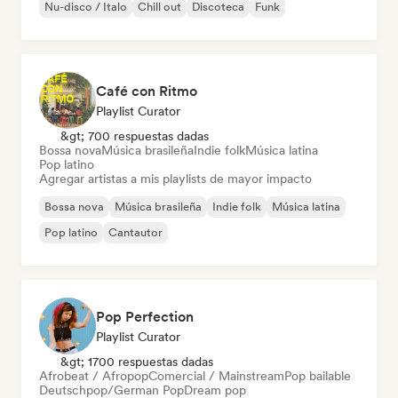
Nu-disco / Italo
Chill out
Discoteca
Funk
Café con Ritmo
Playlist Curator
&gt; 700 respuestas dadas
Bossa nova
Música brasileña
Indie folk
Música latina
Pop latino
Agregar artistas a mis playlists de mayor impacto
Bossa nova
Música brasileña
Indie folk
Música latina
Pop latino
Cantautor
Pop Perfection
Playlist Curator
&gt; 1700 respuestas dadas
Afrobeat / Afropop
Comercial / Mainstream
Pop bailable
Deutschpop/German Pop
Dream pop