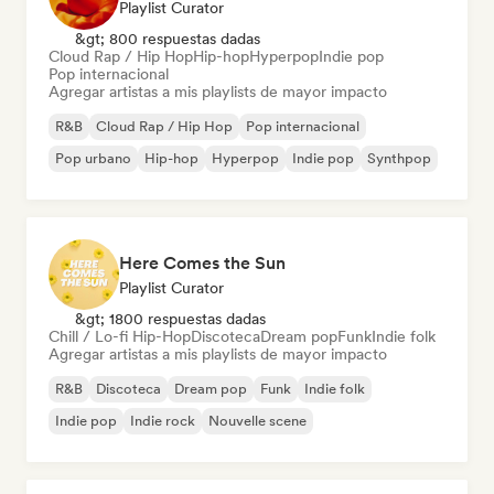
Playlist Curator
&gt; 800 respuestas dadas
Cloud Rap / Hip Hop
Hip-hop
Hyperpop
Indie pop
Pop internacional
Agregar artistas a mis playlists de mayor impacto
R&B
Cloud Rap / Hip Hop
Pop internacional
Pop urbano
Hip-hop
Hyperpop
Indie pop
Synthpop
Here Comes the Sun
Playlist Curator
&gt; 1800 respuestas dadas
Chill / Lo-fi Hip-Hop
Discoteca
Dream pop
Funk
Indie folk
Agregar artistas a mis playlists de mayor impacto
R&B
Discoteca
Dream pop
Funk
Indie folk
Indie pop
Indie rock
Nouvelle scene