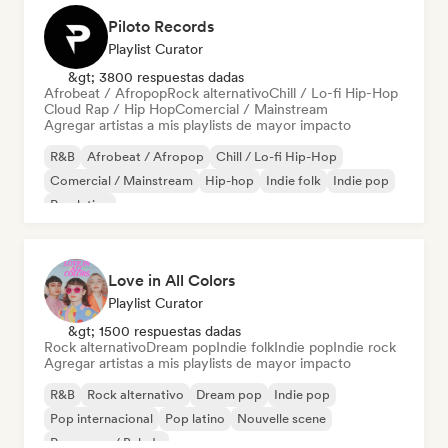
Piloto Records
Playlist Curator
&gt; 3800 respuestas dadas
Afrobeat / Afropop
Rock alternativo
Chill / Lo-fi Hip-Hop
Cloud Rap / Hip Hop
Comercial / Mainstream
Agregar artistas a mis playlists de mayor impacto
R&B
Afrobeat / Afropop
Chill / Lo-fi Hip-Hop
Comercial / Mainstream
Hip-hop
Indie folk
Indie pop
Pop latino
Love in All Colors
Playlist Curator
&gt; 1500 respuestas dadas
Rock alternativo
Dream pop
Indie folk
Indie pop
Indie rock
Agregar artistas a mis playlists de mayor impacto
R&B
Rock alternativo
Dream pop
Indie pop
Pop internacional
Pop latino
Nouvelle scene
Pop suave / Balada