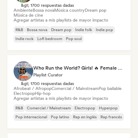
&gt; 1700 respuestas dadas
Ambiente
Bossa nova
Música country
Dream pop
Música de cine
Agregar artistas a mis playlists de mayor impacto
R&B
Bossa nova
Dream pop
Indie folk
Indie pop
Indie rock
Lofi bedroom
Pop soul
Who Run the World? Girls! 🔥 Female Empowerment Pop & Girl-Power Anthems
Playlist Curator
&gt; 1700 respuestas dadas
Afrobeat / Afropop
Comercial / Mainstream
Pop bailable
Electropop
Hip-hop
Agregar artistas a mis playlists de mayor impacto
R&B
Comercial / Mainstream
Electropop
Hyperpop
Pop internacional
Pop latino
Rap en inglés
Rap francés