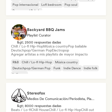
Pop internacional
Lofi bedroom
Pop soul
Pop suave / Balada
Backyard BBQ Jams
Playlist Curator
&gt; 2500 respuestas dadas
Chill / Lo-fi Hip-Hop
Música country
Pop bailable
Deutschpop/German Pop
Electropop
Agregar artistas a mis playlists de mayor impacto
R&B
Chill / Lo-fi Hip-Hop
Música country
Deutschpop/German Pop
Funk
Indie Dance
Indie folk
Indie pop
Stereofox
Medios De Comunicación/Periodista, Playlist Curator
&gt; 8000 respuestas dadas
Beats / Lo-fi
Chill House
Chill / Lo-fi Hip-Hop
Chill out