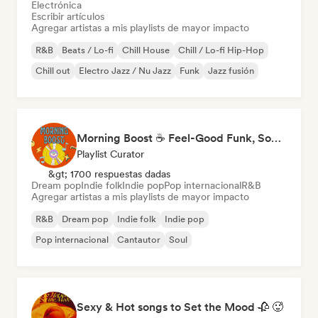
Electrónica
Escribir artículos
Agregar artistas a mis playlists de mayor impacto
R&B
Beats / Lo-fi
Chill House
Chill / Lo-fi Hip-Hop
Chill out
Electro Jazz / Nu Jazz
Funk
Jazz fusión
Morning Boost ☕ Feel-Good Funk, Soul & Neo-Soul to Wake Up
Playlist Curator
&gt; 1700 respuestas dadas
Dream pop
Indie folk
Indie pop
Pop internacional
R&B
Agregar artistas a mis playlists de mayor impacto
R&B
Dream pop
Indie folk
Indie pop
Pop internacional
Cantautor
Soul
Sexy & Hot songs to Set the Mood 🥀 🥵