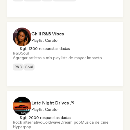
Chill R&B Vibes
Playlist Curator
&gt; 1300 respuestas dadas
R&B
Soul
Agregar artistas a mis playlists de mayor impacto
R&B
Soul
Late Night Drives 🎆
Playlist Curator
&gt; 2000 respuestas dadas
Rock alternativo
Coldwave
Dream pop
Música de cine
Hyperpop