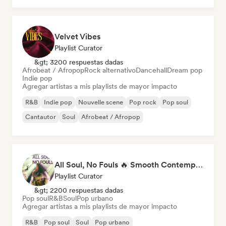
Velvet Vibes
Playlist Curator
&gt; 3200 respuestas dadas
Afrobeat / Afropop
Rock alternativo
Dancehall
Dream pop
Indie pop
Agregar artistas a mis playlists de mayor impacto
R&B
Indie pop
Nouvelle scene
Pop rock
Pop soul
Cantautor
Soul
Afrobeat / Afropop
All Soul, No Fouls 🔥 Smooth Contemporary R&B & Neo Soul
Playlist Curator
&gt; 2200 respuestas dadas
Pop soul
R&B
Soul
Pop urbano
Agregar artistas a mis playlists de mayor impacto
R&B
Pop soul
Soul
Pop urbano