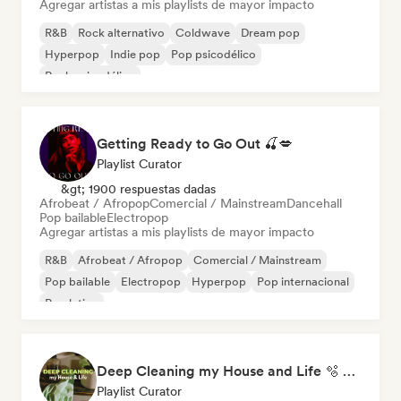
Agregar artistas a mis playlists de mayor impacto
R&B
Rock alternativo
Coldwave
Dream pop
Hyperpop
Indie pop
Pop psicodélico
Rock psicodélico
Getting Ready to Go Out 🍒💋
Playlist Curator
&gt; 1900 respuestas dadas
Afrobeat / Afropop
Comercial / Mainstream
Dancehall
Pop bailable
Electropop
Agregar artistas a mis playlists de mayor impacto
R&B
Afrobeat / Afropop
Comercial / Mainstream
Pop bailable
Electropop
Hyperpop
Pop internacional
Pop latino
Deep Cleaning my House and Life 🫧 Bedroom Pop & Indie Pop
Playlist Curator