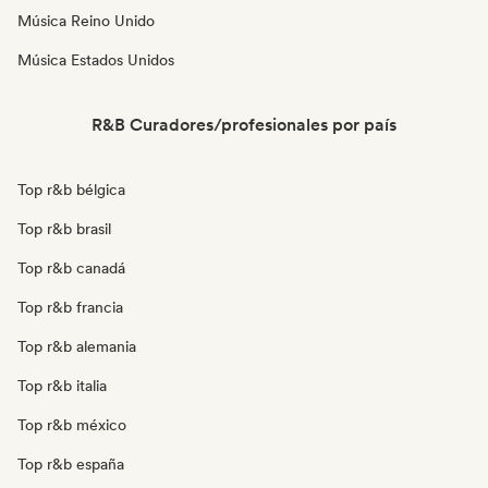
Música Reino Unido
Música Estados Unidos
R&B Curadores/profesionales por país
Top r&b bélgica
Top r&b brasil
Top r&b canadá
Top r&b francia
Top r&b alemania
Top r&b italia
Top r&b méxico
Top r&b españa