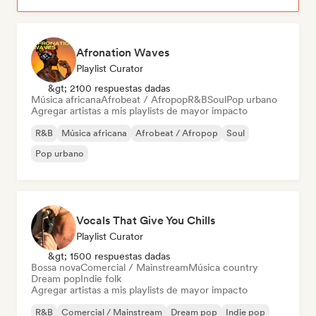
Afronation Waves
Playlist Curator
&gt; 2100 respuestas dadas
Música africana
Afrobeat / Afropop
R&B
Soul
Pop urbano
Agregar artistas a mis playlists de mayor impacto
R&B
Música africana
Afrobeat / Afropop
Soul
Pop urbano
Vocals That Give You Chills
Playlist Curator
&gt; 1500 respuestas dadas
Bossa nova
Comercial / Mainstream
Música country
Dream pop
Indie folk
Agregar artistas a mis playlists de mayor impacto
R&B
Comercial / Mainstream
Dream pop
Indie pop