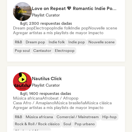
Love on Repeat 💖 Romantic Indie Pop, Neo Soul & Singer-Songwriter
Playlist Curator
&gt; 2300 respuestas dadas
Dream pop
Electropop
Indie folk
Indie pop
Nouvelle scene
Agregar artistas a mis playlists de mayor impacto
R&B
Dream pop
Indie folk
Indie pop
Nouvelle scene
Pop soul
Cantautor
Electropop
Nautilus Click
Playlist Curator
&gt; 1400 respuestas dadas
Música africana
Afrobeat / Afropop
Casa Afro / Amapiano
Música brasileña
Música clásica
Agregar artistas a mis playlists de mayor impacto
R&B
Música africana
Comercial / Mainstream
Hip-hop
Rock & Roll / Rock clásico
Soul
Pop urbano
Afrobeat / Afropop