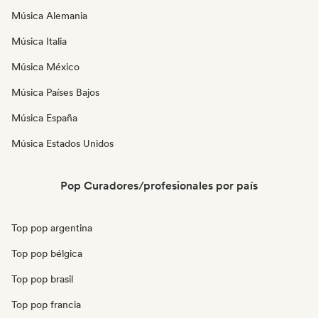
Música Alemania
Música Italia
Música México
Música Países Bajos
Música España
Música Estados Unidos
Pop Curadores/profesionales por país
Top pop argentina
Top pop bélgica
Top pop brasil
Top pop francia