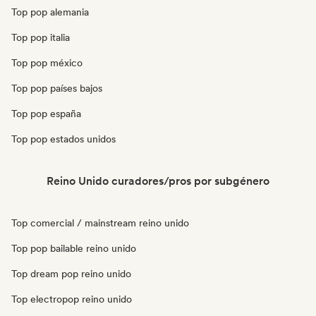
Top pop alemania
Top pop italia
Top pop méxico
Top pop países bajos
Top pop españa
Top pop estados unidos
Reino Unido curadores/pros por subgénero
Top comercial / mainstream reino unido
Top pop bailable reino unido
Top dream pop reino unido
Top electropop reino unido