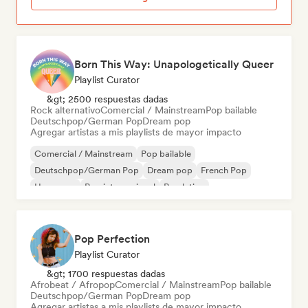
Born This Way: Unapologetically Queer
Playlist Curator
&gt; 2500 respuestas dadas
Rock alternativo
Comercial / Mainstream
Pop bailable
Deutschpop/German Pop
Dream pop
Agregar artistas a mis playlists de mayor impacto
Comercial / Mainstream
Pop bailable
Deutschpop/German Pop
Dream pop
French Pop
Hyperpop
Pop internacional
Pop latino
Pop Perfection
Playlist Curator
&gt; 1700 respuestas dadas
Afrobeat / Afropop
Comercial / Mainstream
Pop bailable
Deutschpop/German Pop
Dream pop
Agregar artistas a mis playlists de mayor impacto