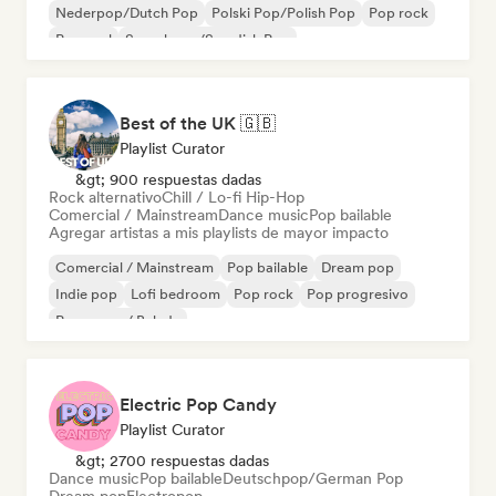
Nederpop/Dutch Pop
Polski Pop/Polish Pop
Pop rock
Pop soul
Svenskpop/Swedish Pop
Best of the UK 🇬🇧
Playlist Curator
&gt; 900 respuestas dadas
Rock alternativo
Chill / Lo-fi Hip-Hop
Comercial / Mainstream
Dance music
Pop bailable
Agregar artistas a mis playlists de mayor impacto
Comercial / Mainstream
Pop bailable
Dream pop
Indie pop
Lofi bedroom
Pop rock
Pop progresivo
Pop suave / Balada
Electric Pop Candy
Playlist Curator
&gt; 2700 respuestas dadas
Dance music
Pop bailable
Deutschpop/German Pop