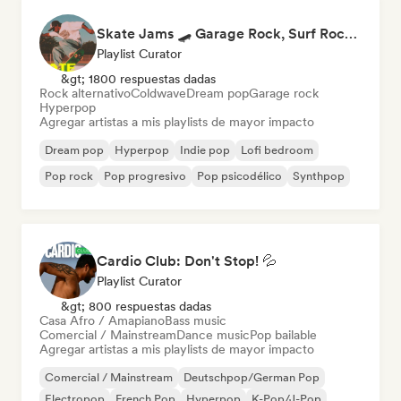
Skate Jams 🛹 Garage Rock, Surf Rock & Neo-Psych
Playlist Curator
&gt; 1800 respuestas dadas
Rock alternativo
Coldwave
Dream pop
Garage rock
Hyperpop
Agregar artistas a mis playlists de mayor impacto
Dream pop
Hyperpop
Indie pop
Lofi bedroom
Pop rock
Pop progresivo
Pop psicodélico
Synthpop
Cardio Club: Don't Stop! 💦
Playlist Curator
&gt; 800 respuestas dadas
Casa Afro / Amapiano
Bass music
Comercial / Mainstream
Dance music
Pop bailable
Agregar artistas a mis playlists de mayor impacto
Comercial / Mainstream
Deutschpop/German Pop
Electropop
French Pop
Hyperpop
K-Pop/J-Pop