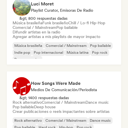
Luci Moret
Playlist Curator, Emisoras De Radio
&gt; 800 respuestas dadas
Música brasileña
Funk brasileño
Chill / Lo-fi Hip-Hop
Comercial / Mainstream
Pop bailable
Difundir artistas en la radio
Agregar artistas a mis playlists de mayor impacto
Música brasileña
Comercial / Mainstream
Pop bailable
Indie pop
Pop internacional
Música latina
Pop rock
Pop progresivo
How Songs Were Made
Medios De Comunicación/Periodista
&gt; 1400 respuestas dadas
Rock alternativo
Comercial / Mainstream
Dance music
Pop bailable
Deep house
Crear publicaciones o reels impactantes sobre artistas
Rock alternativo
Comercial / Mainstream
Dance music
Pop bailable
Hard rock
Hip-hop
Pop rock