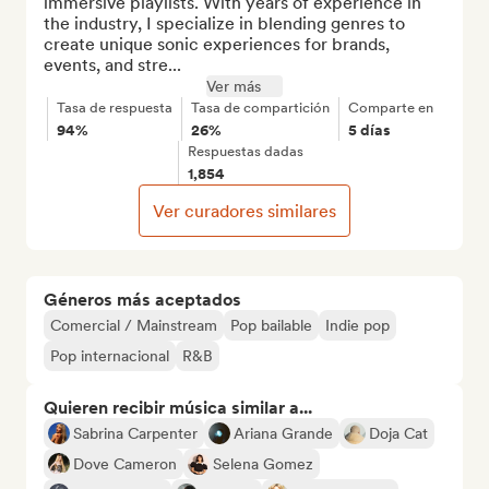
immersive playlists. With years of experience in 
the industry, I specialize in blending genres to 
create unique sonic experiences for brands, 
events, and stre...
Ver más
Tasa de respuesta
Tasa de compartición
Comparte en
94%
26%
5 días
Respuestas dadas
1,854
Ver curadores similares
Géneros más aceptados
Comercial / Mainstream
Pop bailable
Indie pop
Pop internacional
R&B
Quieren recibir música similar a...
Sabrina Carpenter
Ariana Grande
Doja Cat
Dove Cameron
Selena Gomez