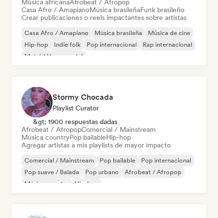
Música africana
Afrobeat / Afropop
Casa Afro / Amapiano
Música brasileña
Funk brasileño
Crear publicaciones o reels impactantes sobre artistas
Casa Afro / Amapiano
Música brasileña
Música de cine
Hip-hop
Indie folk
Pop internacional
Rap internacional
Metal / Heavy metal
Stormy Chocada
Playlist Curator
&gt; 1900 respuestas dadas
Afrobeat / Afropop
Comercial / Mainstream
Música country
Pop bailable
Hip-hop
Agregar artistas a mis playlists de mayor impacto
Comercial / Mainstream
Pop bailable
Pop internacional
Pop suave / Balada
Pop urbano
Afrobeat / Afropop
Música country
Hip-hop