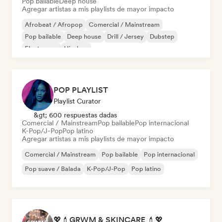
Pop bailable
Deep house
Agregar artistas a mis playlists de mayor impacto
Afrobeat / Afropop
Comercial / Mainstream
Pop bailable
Deep house
Drill / Jersey
Dubstep
Electropop
Hip-hop
POP PLAYLIST
Playlist Curator
&gt; 600 respuestas dadas
Comercial / Mainstream
Pop bailable
Pop internacional
K-Pop/J-Pop
Pop latino
Agregar artistas a mis playlists de mayor impacto
Comercial / Mainstream
Pop bailable
Pop internacional
Pop suave / Balada
K-Pop/J-Pop
Pop latino
💖💄GRWM & SKINCARE 💄💖