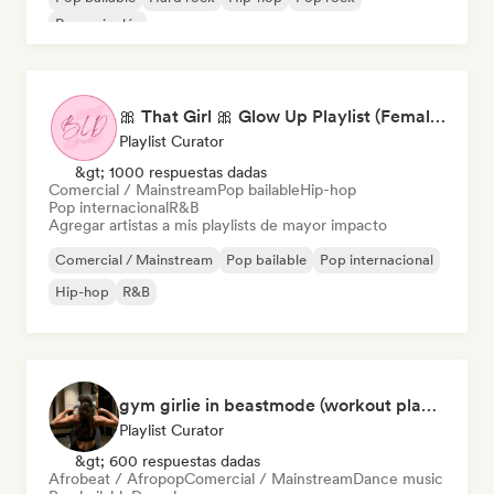
Rap en inglés
🎀 That Girl 🎀 Glow Up Playlist (Female Artists)
Playlist Curator
&gt; 1000 respuestas dadas
Comercial / Mainstream
Pop bailable
Hip-hop
Pop internacional
R&B
Agregar artistas a mis playlists de mayor impacto
Comercial / Mainstream
Pop bailable
Pop internacional
Hip-hop
R&B
gym girlie in beastmode (workout playlist) 💪🎀
Playlist Curator
&gt; 600 respuestas dadas
Afrobeat / Afropop
Comercial / Mainstream
Dance music